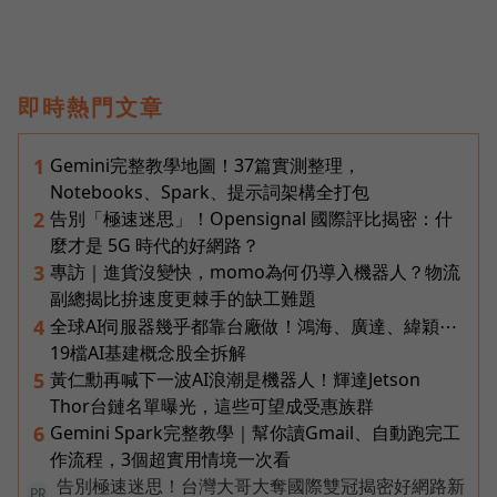
即時熱門文章
Gemini完整教學地圖！37篇實測整理，
1
Notebooks、Spark、提示詞架構全打包
告別「極速迷思」！Opensignal 國際評比揭密：什
2
麼才是 5G 時代的好網路？
專訪｜進貨沒變快，momo為何仍導入機器人？物流
3
副總揭比拚速度更棘手的缺工難題
全球AI伺服器幾乎都靠台廠做！鴻海、廣達、緯穎⋯
4
19檔AI基建概念股全拆解
黃仁勳再喊下一波AI浪潮是機器人！輝達Jetson
5
Thor台鏈名單曝光，這些可望成受惠族群
Gemini Spark完整教學｜幫你讀Gmail、自動跑完工
6
作流程，3個超實用情境一次看
告別極速迷思！台灣大哥大奪國際雙冠揭密好網路新
PR