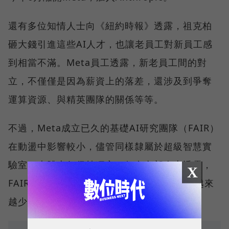
還有多位知情人士向《紐約時報》透露，祖克柏
砸大錢引進這些AI人才，也讓老員工對新員工感
到相當不滿。Meta員工透露，新老員工間的對
立，不僅僅是因為薪資上的落差，還涉及到爭奪
運算資源、與精英團隊的關係等等。
不過，Meta成立已久的基礎AI研究團隊（FAIR）
在動盪中影響較小，儘管同樣隸屬於超級智慧實
驗室，大體上仍保持獨立。但有內部人士透露，
X
FAIR正漸漸名存實亡，能分配到的運算資源越來
越少。