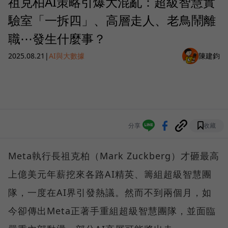
祖克柏AI策略引爆大混亂：超級智慧實
驗室「一拆四」、高層走人、老鳥鬧離
職⋯發生什麼事？
2025.08.21
|
AI與大數據
陳建鈞
分享
收藏
Meta執行長祖克柏（Mark Zuckberg）才砸最高
上億美元年薪挖來各路AI精英、籌組超級智慧團
隊，一度在AI界引發熱議。然而不到兩個月，如
今卻傳出Meta正著手重組超級智慧團隊，並面臨