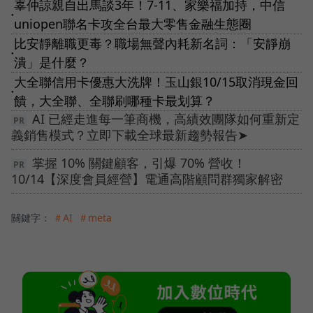
辜仲諒親自出馬談3年！7-11、家樂福加持，中信
●
uniopen聯名卡攻全台最大零售金融生態圈
比安靜離職更毒？職場無聲內耗新名詞：「安靜崩
●
潰」是什麼？
大全聯信用卡優惠大洗牌！玉山銀10/15取消現金回
●
饋，大全聯、全聯刷哪種卡最划算？
AI 已經走進每一筆商機，高績效團隊如何重新定
義銷售模式？立即下載全球最新趨勢報告➤
掌握 10% 關鍵顧客，引爆 70% 營收！
10/14【深度會員經營】電通高階顧問群獨家解密
關鍵字：
＃AI
＃meta