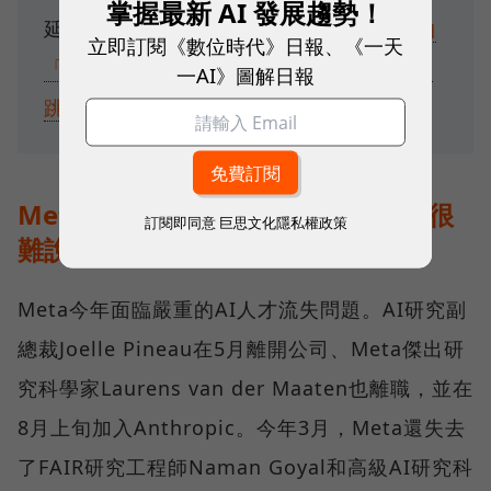
掌握最新 AI 發展趨勢！
延伸閱讀：
Meta AI夢幻團隊曝光！祖克柏
立即訂閱《數位時代》日報、《一天
「年薪1億美元」搶人，Google給2千萬防
一AI》圖解日報
跳槽
Meta面臨人才流失，但是好是壞還很
訂閱即同意
巨思文化隱私權政策
難說
Meta今年面臨嚴重的AI人才流失問題。AI研究副
總裁Joelle Pineau在5月離開公司、Meta傑出研
究科學家Laurens van der Maaten也離職，並在
8月上旬加入Anthropic。今年3月，Meta還失去
了FAIR研究工程師Naman Goyal和高級AI研究科