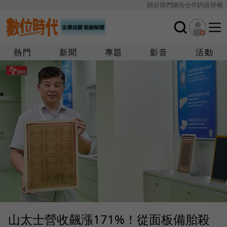
關於我們
廣告合作
內容授權
熱門
新聞
專題
影音
活動
山太士營收飆漲171%！從面板備胎殺