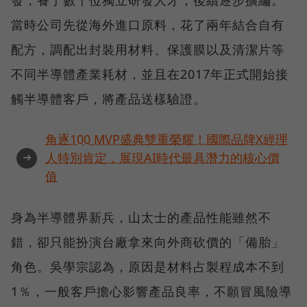
發，養了數十位獨立研發人才，後續逐步擴編。
當時公司先從海外進口原料，花了兩年結合自有
配方，調配出封裝用材料、保護膜以及清潔片等
不同半導體產業耗材，並且在2017年正式開始接
觸半導體客戶，將產品送樣驗證。
角逐100 MVP盛典雙重榮耀！國際品牌X經理
➜
人特別肯定，展現AI時代最具潛力的核心價
值
身為半導體界新兵，山太士的產品性能雖然不
錯，卻只能扮演台廠拿來向外商砍價的「備胎」
角色。吳學宗認為，原因是材料占製程成本不到
1％，一般客戶擔心影響產品良率，不願冒風險導