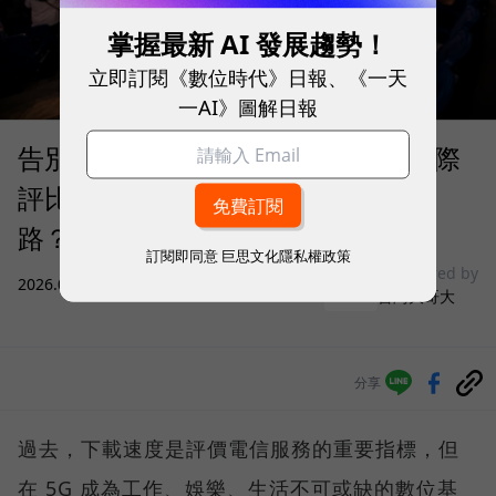
掌握最新 AI 發展趨勢！
立即訂閱《數位時代》日報、《一天
一AI》圖解日報
告別「極速迷思」！Opensignal 國際
評比揭密：什麼才是 5G 時代的好網
路？
訂閱即同意
巨思文化隱私權政策
sponsored by
2026.08.03
|
3C生活
台灣大哥大
分享
過去，下載速度是評價電信服務的重要指標，但
在 5G 成為工作、娛樂、生活不可或缺的數位基