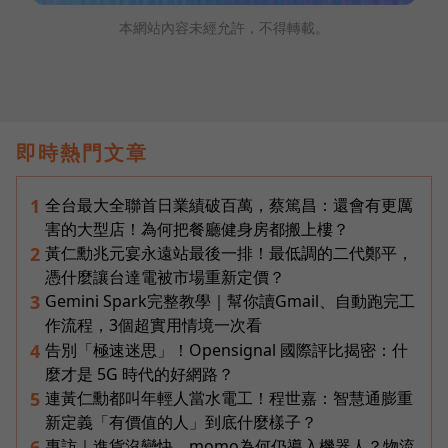
本網站內容未經允許，不得轉載。
即時熱門文章
全台最大全聯首日業績破百萬，蔡篤昌：還會有更厲
1
害的大型店！為何把餐廳健身房都搬上樓？
黃仁勳兆元宴永遠站最後一排！最低調的二代鄭平，
2
憑什麼讓台達電被市場重新定價？
Gemini Spark完整教學｜幫你讀Gmail、自動跑完工
3
作流程，3個超實用情境一次看
告別「極速迷思」！Opensignal 國際評比揭密：什
4
麼才是 5G 時代的好網路？
連黃仁勳都叫年輕人當水電工！程世嘉：智慧通膨重
5
新定義「有價值的人」到底什麼樣子？
專訪｜進貨沒變快，momo為何仍導入機器人？物流
6