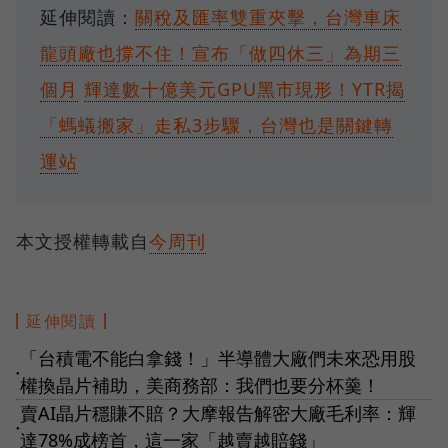
延伸閱讀：
關稅及匯率雙重夾擊，台灣車床
龍頭廠也撐不住！宣布「做四休三」為期三
個月
輝達數十億美元GPU黑市現形！YTR揭
「螞蟻搬家」走私3步驟，台灣也是關鍵轉
運站
本文授權轉載自
今周刊
延伸閱讀
「台積電不能白拿錢！」半導體大廠們未來恐用股
●
權換晶片補助，美商務部：我們也要分杯羹！
賣AI晶片穩賺不賠？大摩報告解密大廠毛利率：輝
●
達78%成榜首，這一家「越賣越賠錢」