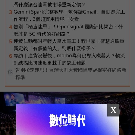
憑什麼讓台達電被市場重新定價？
Gemini Spark完整教學｜幫你讀Gmail、自動跑完工
3
作流程，3個超實用情境一次看
告別「極速迷思」！Opensignal 國際評比揭密：什
4
麼才是 5G 時代的好網路？
連黃仁勳都叫年輕人當水電工！程世嘉：智慧通膨重
5
新定義「有價值的人」到底什麼樣子？
專訪｜進貨沒變快，momo為何仍導入機器人？物流
6
副總揭比拚速度更棘手的缺工難題
告別極速迷思！台灣大哥大奪國際雙冠揭密好網路新
PR
標準
X