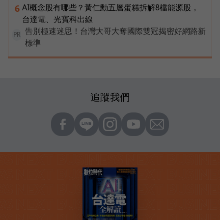
AI概念股有哪些？黃仁勳五層蛋糕拆解8檔能源股，
6
台達電、光寶科出線
告別極速迷思！台灣大哥大奪國際雙冠揭密好網路新
PR
標準
追蹤我們