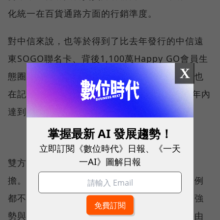
化統一在百貨通路方面的行銷準度。
對中信來說，也等於得到了比去年發行的中信遠
東SOGO聯名卡、背後1,100萬Happy GO會員生
X
態圈還龐大的獲客管道。中信銀董事長陳佳文也
在記者會上喊出首年發卡量要破100萬張、三年內
達到300萬張的目標。
掌握最新 AI 發展趨勢！
立即訂閱《數位時代》日報、《一天
一AI》圖解日報
雙方合作的另一大好處則是行銷費用的共同分
擔。由於每張通路聯名卡，背後回饋的分擔比例
都不同，有銀行業人士指出，主要會按照通路強
勢與否，有些是銀行承擔比較多，有些則主要由