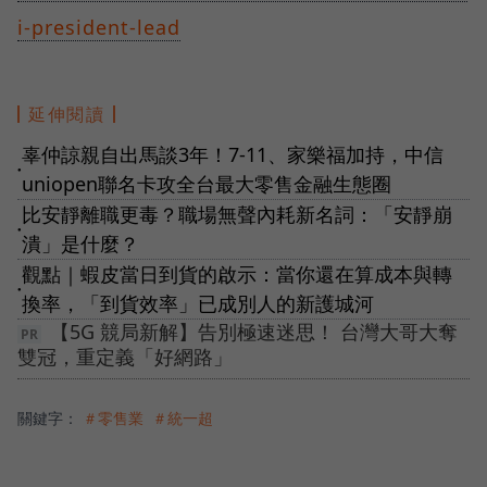
i-president-lead
延伸閱讀
辜仲諒親自出馬談3年！7-11、家樂福加持，中信
●
uniopen聯名卡攻全台最大零售金融生態圈
比安靜離職更毒？職場無聲內耗新名詞：「安靜崩
●
潰」是什麼？
觀點｜蝦皮當日到貨的啟示：當你還在算成本與轉
●
換率，「到貨效率」已成別人的新護城河
【5G 競局新解】告別極速迷思！ 台灣大哥大奪
雙冠，重定義「好網路」
關鍵字：
＃零售業
＃統一超