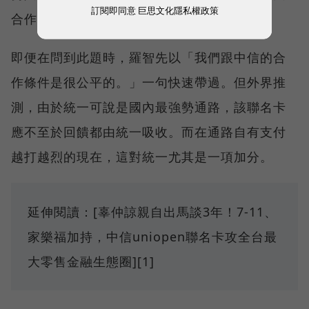
訂閱即同意
巨思文化隱私權政策
合作通路吸收。
即便在問到此題時，羅智先以「我們跟中信的合
作條件是很公平的。」一句快速帶過。但外界推
測，由於統一可說是國內最強勢通路，該聯名卡
應不至於回饋都由統一吸收。而在通路自有支付
越打越烈的現在，這對統一尤其是一項加分。
延伸閱讀：[辜仲諒親自出馬談3年！7-11、
家樂福加持，中信uniopen聯名卡攻全台最
大零售金融生態圈][1]