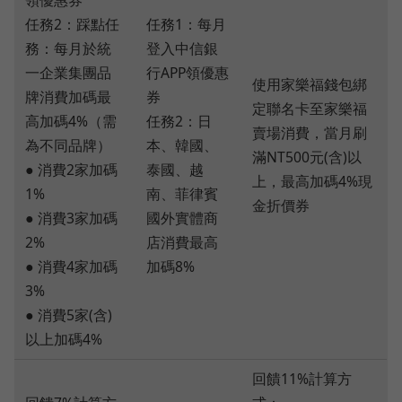
領優惠券
任務2：踩點任
任務1：每月
務：每月於統
登入中信銀
一企業集團品
行APP領優惠
使用家樂福錢包綁
牌消費加碼最
券
定聯名卡至家樂福
高加碼4%（需
任務2：日
賣場消費，當月刷
為不同品牌）
本、韓國、
滿NT500元(含)以
● 消費2家加碼
泰國、越
上，最高加碼4%現
1%
南、菲律賓
金折價券
● 消費3家加碼
國外實體商
2%
店消費最高
● 消費4家加碼
加碼8%
3%
● 消費5家(含)
以上加碼4%
回饋11%計算方