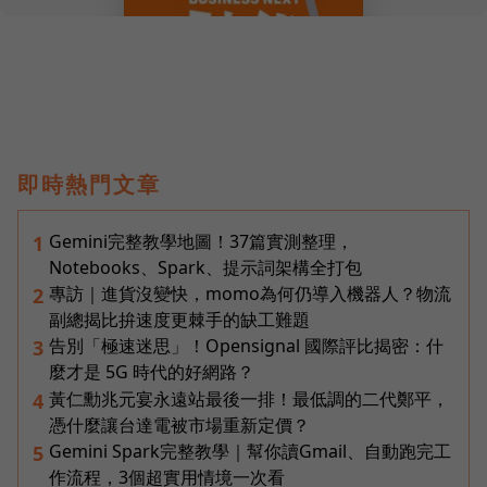
即時熱門文章
Gemini完整教學地圖！37篇實測整理，
1
Notebooks、Spark、提示詞架構全打包
專訪｜進貨沒變快，momo為何仍導入機器人？物流
2
副總揭比拚速度更棘手的缺工難題
告別「極速迷思」！Opensignal 國際評比揭密：什
3
麼才是 5G 時代的好網路？
黃仁勳兆元宴永遠站最後一排！最低調的二代鄭平，
4
憑什麼讓台達電被市場重新定價？
Gemini Spark完整教學｜幫你讀Gmail、自動跑完工
5
作流程，3個超實用情境一次看