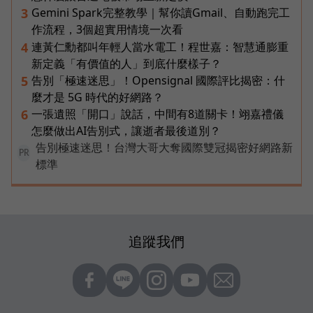
Gemini Spark完整教學｜幫你讀Gmail、自動跑完工
3
作流程，3個超實用情境一次看
連黃仁勳都叫年輕人當水電工！程世嘉：智慧通膨重
4
新定義「有價值的人」到底什麼樣子？
告別「極速迷思」！Opensignal 國際評比揭密：什
5
麼才是 5G 時代的好網路？
一張遺照「開口」說話，中間有8道關卡！翊嘉禮儀
6
怎麼做出AI告別式，讓逝者最後道別？
告別極速迷思！台灣大哥大奪國際雙冠揭密好網路新
PR
標準
追蹤我們