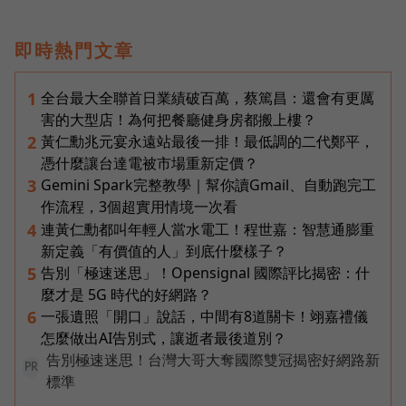
即時熱門文章
全台最大全聯首日業績破百萬，蔡篤昌：還會有更厲
1
害的大型店！為何把餐廳健身房都搬上樓？
黃仁勳兆元宴永遠站最後一排！最低調的二代鄭平，
2
憑什麼讓台達電被市場重新定價？
Gemini Spark完整教學｜幫你讀Gmail、自動跑完工
3
作流程，3個超實用情境一次看
連黃仁勳都叫年輕人當水電工！程世嘉：智慧通膨重
4
新定義「有價值的人」到底什麼樣子？
告別「極速迷思」！Opensignal 國際評比揭密：什
5
麼才是 5G 時代的好網路？
一張遺照「開口」說話，中間有8道關卡！翊嘉禮儀
6
怎麼做出AI告別式，讓逝者最後道別？
告別極速迷思！台灣大哥大奪國際雙冠揭密好網路新
PR
標準