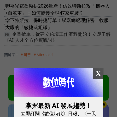
聯嘉光電墨廠拚2026量產！仿效特斯拉攻「機器人
●
+自駕車」：如何擄獲全球47家車廠？
拿下特斯拉、保時捷訂單！聯嘉總經理解密：收服
●
大廠的「敏捷式組織」
企業搶單，從建立跨境工作流程開始！立即了解
《AI 人才全方位實戰課》
關鍵字：
＃川普
＃MicroLed
X
掌握最新 AI 發展趨勢！
立即訂閱《數位時代》日報、《一天