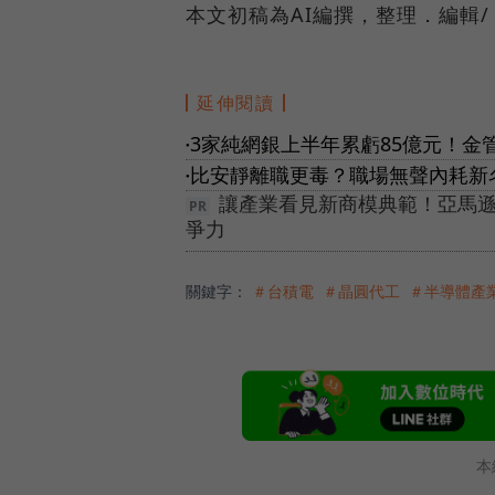
本文初稿為AI編撰，整理．編輯/
延伸閱讀
3家純網銀上半年累虧85億元！
●
比安靜離職更毒？職場無聲內耗新
●
讓產業看見新商模典範！亞馬遜
爭力
關鍵字：
＃台積電
＃晶圓代工
＃半導體產
本