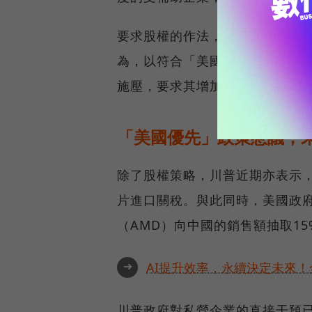
要求股權的作法，是川普政府更
為，以符合「美國優先」的政策目標
施壓，要求其增加在美國的總投
「美國優先」政策惹議，
除了股權策略，川普近期亦表示，
片進口關稅。與此同時，美國政府
（AMD）向中國的銷售額抽取15
➜
AI提升效率，永續決定未來！全
川普政府對私營企業的直接干預