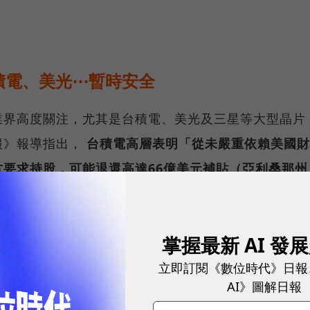
積電、美光⋯暫時安全
業界高度關注，尤其是台積電、美光及三星等大型晶片
報》報導指出，
台積電高層表明「從未嚴重依賴美國財
要求持股，可能退還高達66億美元補貼（亞利桑那州
股計畫的抗拒態度。
法案》補助款強勢入股的疑慮，一名政府官員於美國時
掌握最新 AI 發
求持有台積電或美光等公司的股權，因為這些公司正持
立即訂閱《數位時代》日報
該官員表示，股權要求主要針對那些未能提升其投資額
AI》圖解日報
加碼投資美國。