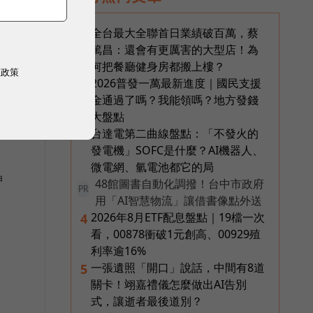
全台最大全聯首日業績破百萬，蔡
1
篤昌：還會有更厲害的大型店！為
何把餐廳健身房都搬上樓？
權政策
2026普發一萬最新進度｜國民支援
2
金通過了嗎？我能領嗎？地方發錢
大盤點
台達電第二曲線盤點：「不發火的
3
發電機」SOFC是什麼？AI機器人、
微電網、氫電池都它的局
晶
48館圖書自動化調撥！台中市政府
PR
用「AI智慧物流」讓借書像點外送
2026年8月ETF配息盤點｜19檔一次
4
看，00878衝破1元創高、00929殖
利率逾16%
一張遺照「開口」說話，中間有8道
5
關卡！翊嘉禮儀怎麼做出AI告別
式，讓逝者最後道別？