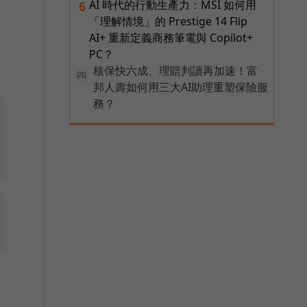
AI 時代的行動生產力：MSI 如何用
6
「理解情境」的 Prestige 14 Flip
AI+ 重新定義商務筆電與 Copilot+
PC？
核保快六成、理賠判讀再加速！富
PR
邦人壽如何用三大AI助理重塑保險服
務？