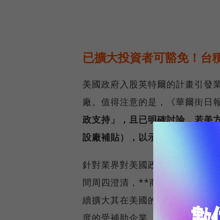
已擴大投資者可豁免！台
美國政府入股英特爾的計畫引發
廠。值得注意的是，《華爾街日
政支持」，且已明確討論，若美方
設廠補貼），以示對美國政府入
針對業界對美國政府擬以《晶片
間周四澄清，**商務部並無意尋
續擴大其在美國的投資承諾。**
度的受補助企業，意在敦促企業