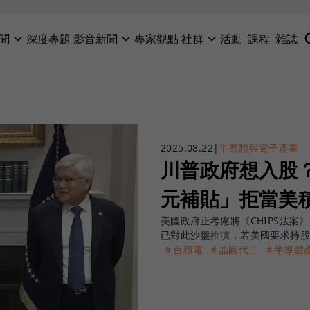
聞
深度專題
影音新聞
專家觀點
社群
活動
課程
雜誌
2025.08.22
|
半導體與電子產業
川普政府想入股
元補貼」拒當美
美國政府正考慮將《CHIPS法案
已對此沙盤推演，若美國要求持股
＃台積電
＃晶圓代工
＃半導體