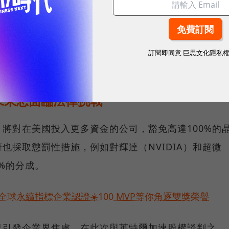
廣泛產業策略的一部分，旨在運用政府力量引導企業行
。商務部長 Lutnick 持續向《晶片法案》的受助者
訂閱即同意
巨思文化隱私
資額，為納稅人爭取更有利的條件。
未來恐面臨法律挑戰
將對在美國投入更多資金的公司，豁免高達100%的
也採取懲罰性措施，例如對輝達（NVIDIA）和超微
%的分成。
球永續指標企業認證☀️100 MVP等你角逐雙獎榮譽
已引發企業界焦慮，在此次與英特爾加速股權談判之