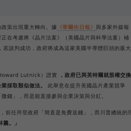
助政策出現重大轉向。據
《華爾街日報》
與多家外媒報
p）政府正在考慮將《晶片法案》（美國晶片與科學法案）補
股權，若談判成功，政府將成為這家美國半導體巨頭的最大
ard Lutnick）證實
，政府已與英特爾就股權交
企業採取類似做法。
此舉意在提升美國晶片產業競爭
「撒錢」，而是能直接參與企業決策與分紅。
出，前任拜登政府「簡直是免費送錢」，而川普總統的
杯羹。」