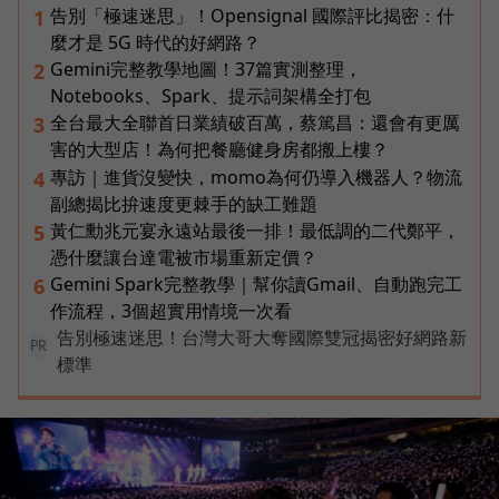
告別「極速迷思」！Opensignal 國際評比揭密：什
1
麼才是 5G 時代的好網路？
Gemini完整教學地圖！37篇實測整理，
2
Notebooks、Spark、提示詞架構全打包
全台最大全聯首日業績破百萬，蔡篤昌：還會有更厲
3
害的大型店！為何把餐廳健身房都搬上樓？
專訪｜進貨沒變快，momo為何仍導入機器人？物流
4
副總揭比拚速度更棘手的缺工難題
黃仁勳兆元宴永遠站最後一排！最低調的二代鄭平，
5
憑什麼讓台達電被市場重新定價？
Gemini Spark完整教學｜幫你讀Gmail、自動跑完工
6
作流程，3個超實用情境一次看
告別極速迷思！台灣大哥大奪國際雙冠揭密好網路新
PR
標準