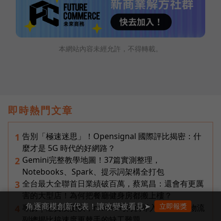
本網站內容未經允許，不得轉載。
即時熱門文章
告別「極速迷思」！Opensignal 國際評比揭密：什
1
麼才是 5G 時代的好網路？
Gemini完整教學地圖！37篇實測整理，
2
Notebooks、Spark、提示詞架構全打包
全台最大全聯首日業績破百萬，蔡篤昌：還會有更厲
3
害的大型店！為何把餐廳健身房都搬上樓？
角逐商模創新代表！讓改變被看見➤
立即報獎
專訪｜進貨沒變快，momo為何仍導入機器人？物流
4
副總揭比拚速度更棘手的缺工難題