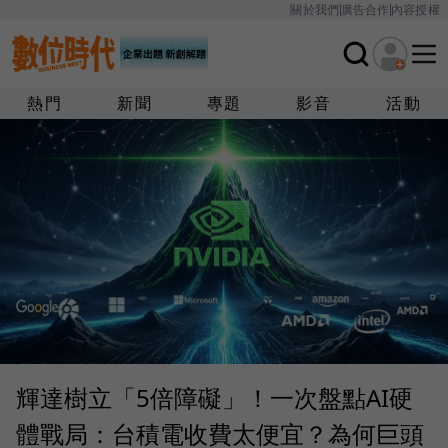
關於我們
廣告合作
內容授權
熱門
新聞
專題
影音
活動
輝達樹立「5倍障礙」！一次盤點AI硬
體戰局：台積電收費太便宜？為何巨頭