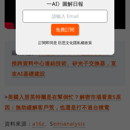
一AI》圖解日報
訂閱即同意
巨思文化隱私權政策
延伸閱讀：
輝達公布未來3年產品路線圖！
推跨資料中心連結技術、矽光子交換器，直
攻AI基礎建設
>
美國入股英特爾是在幫倒忙？解密市場看衰5原
因：無助緩解客戶荒，也還是打不過台積電
資料來源：
a16z
、S
emianalysis