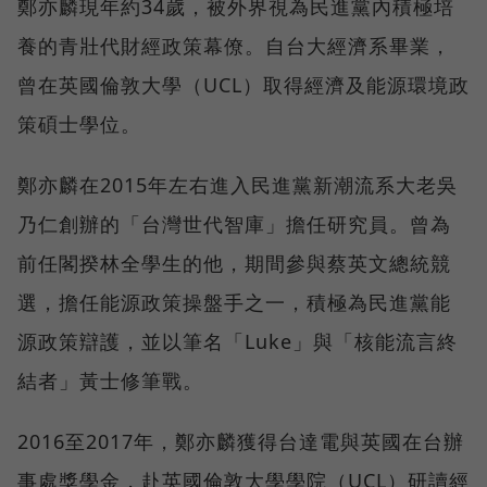
鄭亦麟現年約34歲，被外界視為民進黨內積極培
養的青壯代財經政策幕僚。自台大經濟系畢業，
曾在英國倫敦大學（UCL）取得經濟及能源環境政
策碩士學位。
鄭亦麟在2015年左右進入民進黨新潮流系大老吳
乃仁創辦的「台灣世代智庫」擔任研究員。曾為
前任閣揆林全學生的他，期間參與蔡英文總統競
選，擔任能源政策操盤手之一，積極為民進黨能
源政策辯護，並以筆名「Luke」與「核能流言終
結者」黃士修筆戰。
2016至2017年，鄭亦麟獲得台達電與英國在台辦
事處獎學金，赴英國倫敦大學學院（UCL）研讀經