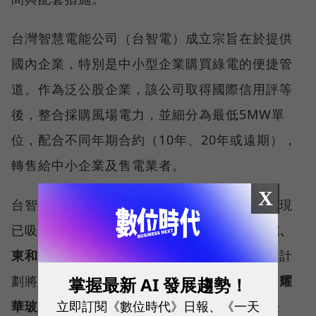
台灣智慧電能公司（台智電）成立宗旨在於提供
國內企業，特別是中小型企業購買綠電的便捷管
道。作為泛公股企業，該公司取得國際信用評等
後，整合採購風場電力，並細分為最低5MW單
位，配合不同年期合約（10年、20年或遠期），
轉售給中小企業及售電業者。
X
台智電在經濟部主導下由中鋼公司發起組建，現
已吸納
中鋼、中油、中華電信、日月光、聯電、
東和鋼鐵
等六家企業共同參與營運；首輪增資計
劃將股東陣容擴展至十四家，新增
台灣高鐵、耀
掌握最新 AI 發展趨勢！
立即訂閱《數位時代》日報、《一天
華玻璃、工研院、長春石化、東元集團、中美