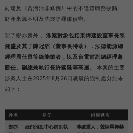
向違反《貪污治罪條例》中的不違背職務收賄、
財產來源不明及洗錢等罪嫌偵辦。
除了鄭亦麟外，
涉案對象包括東煒建設董事長陳
健盛及其子陳冠滔（董事長特助），泓德能源總
經理周仕昌等綠能業者，以及台電前副總經理蕭
勝任、副總兼執行長許國隆等高層。
本案的主要
涉案人士在2025年8月26日凌晨的強制處分結果
如下：
姓名
身份
偵辦進度
鄭亦
綠能推動中心前副執
涉嫌重大，聲請羈押禁