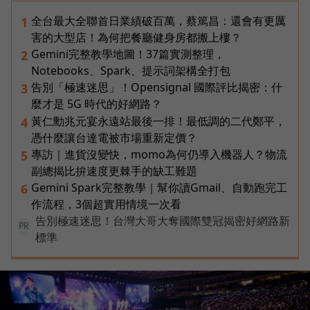
全台最大全聯首日業績破百萬，蔡篤昌：還會有更厲
1
害的大型店！為何把餐廳健身房都搬上樓？
Gemini完整教學地圖！37篇實測整理，
2
Notebooks、Spark、提示詞架構全打包
告別「極速迷思」！Opensignal 國際評比揭密：什
3
麼才是 5G 時代的好網路？
黃仁勳兆元宴永遠站最後一排！最低調的二代鄭平，
4
憑什麼讓台達電被市場重新定價？
專訪｜進貨沒變快，momo為何仍導入機器人？物流
5
副總揭比拚速度更棘手的缺工難題
Gemini Spark完整教學｜幫你讀Gmail、自動跑完工
6
作流程，3個超實用情境一次看
告別極速迷思！台灣大哥大奪國際雙冠揭密好網路新
PR
標準