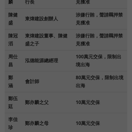
麟
行長
見獲准
陳健
涉嫌行賄，聲請羈押禁
東煒建設創辦人
盛
見獲准
陳冠
東煒建設董事、陳健
涉嫌行賄，聲請羈押禁
滔
盛之子
見獲准
周仕
100萬元交保，限制出
泓德能源總經理
昌
境出海
鄭
80萬元交保，限制出境
會計師
涵
出海
鄭伍
鄭亦麟之父
10萬元交保
廷
李佳
鄭亦麟之母
10萬元交保
珍