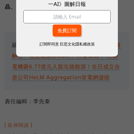
一AI》圖解日報
晶、台達電、世界先進
等機構。
訂閱即同意
巨思文化隱私權政策
延伸閱讀：
泓德能源9月底轉一般板！4張圖
解密「智慧能源界Uber」什麼來頭？
三菱
電機砸6.77億元入股泓德能源！在日成立合
資公司HeLM Aggregation攻電網儲能
責任編輯：李先泰
延伸閱讀