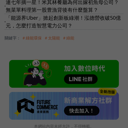
連七年摘一星！米其林餐廳為何出嫁初魚母公司？
●
無菜單料理第一股豊漁背後有什麼盤算？
「能源界Uber」掀起創新板綠潮！泓德營收破50億
●
元，怎麼打造智慧電力公司？
關鍵字：
＃綠能環保
＃太陽能
＃綠能
本網站內容未經允許，不得轉載。