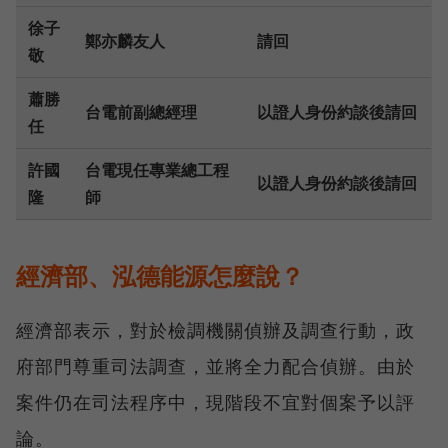
徐子
鄭亦麟友人
請回
敬
蕭勝
台電前副總經理
以證人身份約談後請回
任
許國
台電現任專業總工程
以證人身份約談後請回
隆
師
經濟部、泓德能源怎麼說？
經濟部表示，對於檢調機關偵辦及調查行動，政
府部門尊重司法調查，並將全力配合偵辦。由於
案件仍在司法程序中，現階段不宜對個案予以評
論。