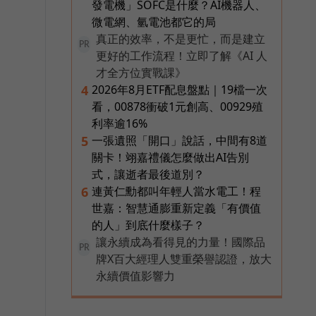
發電機」SOFC是什麼？AI機器人、
微電網、氫電池都它的局
真正的效率，不是更忙，而是建立
PR
更好的工作流程！立即了解《AI 人
才全方位實戰課》
2026年8月ETF配息盤點｜19檔一次
4
看，00878衝破1元創高、00929殖
利率逾16%
一張遺照「開口」說話，中間有8道
5
關卡！翊嘉禮儀怎麼做出AI告別
式，讓逝者最後道別？
連黃仁勳都叫年輕人當水電工！程
6
世嘉：智慧通膨重新定義「有價值
的人」到底什麼樣子？
讓永續成為看得見的力量！國際品
PR
牌X百大經理人雙重榮譽認證，放大
永續價值影響力