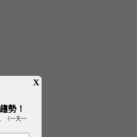
X
展趨勢！
、《一天一