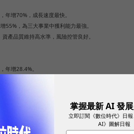
美元，年增70%，成長速度最快。
元，年增55%，為三大事業中獲利能力最強。
，資產品質維持高水準，風險控管良好。
，年增28.4%。
年增約30%。
去）持續為全球熱門手遊，帶動用戶黏著與營收成長。
掌握最新 AI 發
，集團整體毛利率與淨利均大幅提升。蝦皮貢獻集團最
立即訂閱《數位時代》日報
脫穎而出，Garena則維持穩定現金流與獲利。
AI》圖解日報