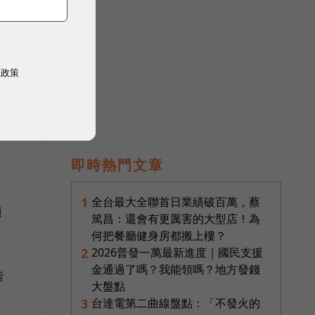
權政策
強
即時熱門文章
全台最大全聯首日業績破百萬，蔡
1
預
篤昌：還會有更厲害的大型店！為
何把餐廳健身房都搬上樓？
2026普發一萬最新進度｜國民支援
2
金通過了嗎？我能領嗎？地方發錢
階
大盤點
台達電第二曲線盤點：「不發火的
3