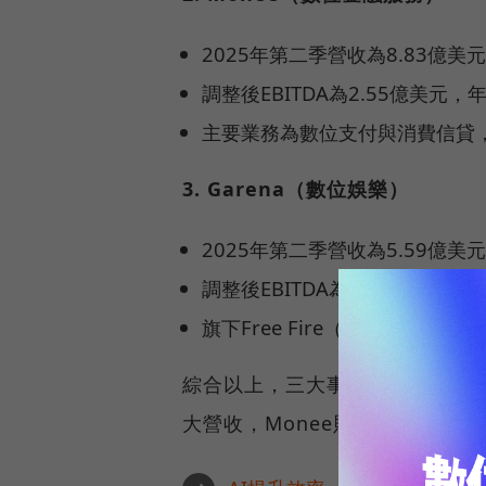
2025年第二季營收為8.83億
調整後EBITDA為2.55億美
主要業務為數位支付與消費信貸
3. Garena（數位娛樂）
2025年第二季營收為5.59億美元
調整後EBITDA為2.46億美元，
旗下Free Fire（我要活下
綜合以上，三大事業皆實現獲利
大營收，Monee則以高獲利能力