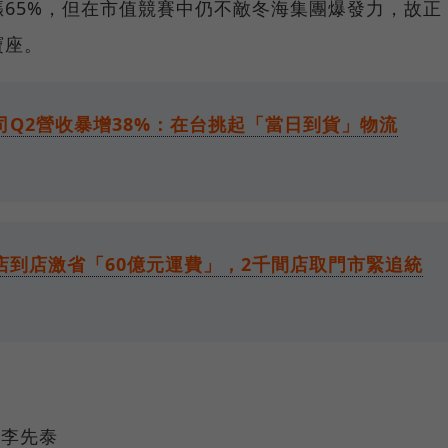
65%，但在市值競賽中仍不敵冬海集團爆發力，故正
寶座。
司Q2營收暴增38%：在台挑起「當日到貨」物流
店到店激省「60億元運費」，2千間店取門市緊追統
 李先泰