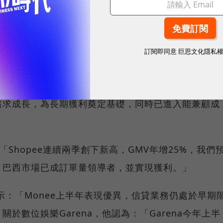
球永續指標企業認證☀️100 MVP等你角逐雙獎榮譽
更具信心！
訂閱即同意
巨思文化隱私
長李小冬（Forrest Li）指出：「2025年上半年
大事業皆展現健康成長，讓我們對全年表現更具信
追求成長，為長期獲利奠定基礎，同時已進入能兼顧成
「Shopee連續兩季創下新高，GMV年增25%，我們
。巴西市場已成訂單量領導者，並實現獲利。」
示：「Monee上半年表現優異，信貸業務仍處於早期
於數位娛樂Garena，他認為：「Garena今年上半