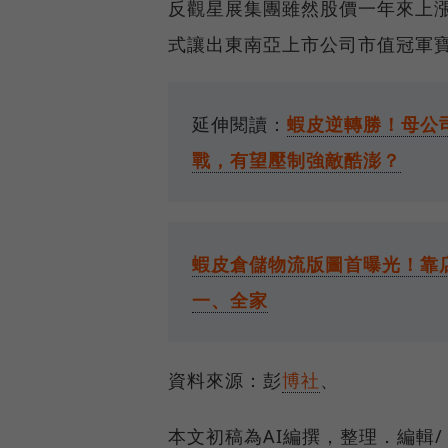
反觀星展集團雖然股價一年來上漲
式讓出東南亞上市公司市值冠軍
延伸閱讀：
蝦皮逆轉勝！母公
戰，有望壓制強敵酷澎？
蝦皮倉儲物流版圖首曝光！靠
一、全家
資料來源：彭
博社
、
本文初稿為AI編撰，整理．編輯/