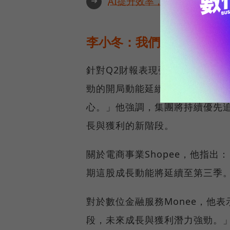
➜
AI提升效率，永續決定未來！全
李小冬：我們對全年表現
針對Q2財報表現強勢，董事長暨執行
勁的開局動能延續至第二季，三
心。」他強調，集團將持續優先
長與獲利的新階段。
關於電商事業Shopee，他指出：
期這股成長動能將延續至第三季
對於數位金融服務Monee，他表
段，未來成長與獲利潛力強勁。」關