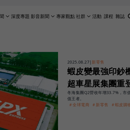
聞
深度專題
影音新聞
專家觀點
社群
活動
課程
雜誌
2025.08.27
|
新零售
蝦皮變最強印鈔機
超車星展集團重
冬海集團Q2營收年增33.7%，
值王者。
＃全球電商
＃新零售
＃蝦皮購