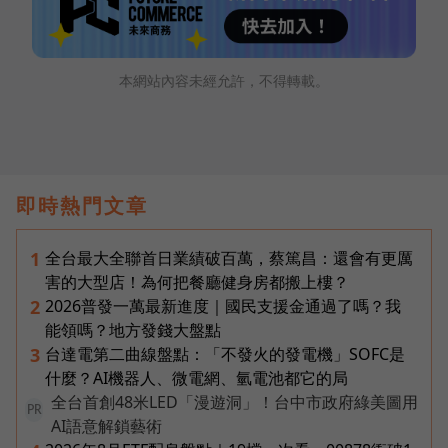
本網站內容未經允許，不得轉載。
即時熱門文章
全台最大全聯首日業績破百萬，蔡篤昌：還會有更厲
1
害的大型店！為何把餐廳健身房都搬上樓？
2026普發一萬最新進度｜國民支援金通過了嗎？我
2
能領嗎？地方發錢大盤點
台達電第二曲線盤點：「不發火的發電機」SOFC是
3
什麼？AI機器人、微電網、氫電池都它的局
全台首創48米LED「漫遊洞」！台中市政府綠美圖用
PR
AI語意解鎖藝術