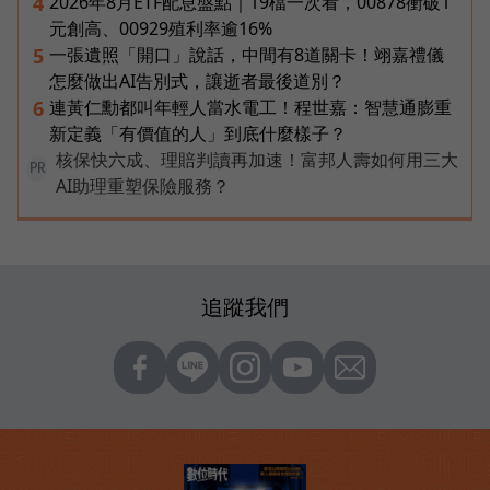
2026年8月ETF配息盤點｜19檔一次看，00878衝破1
4
元創高、00929殖利率逾16%
一張遺照「開口」說話，中間有8道關卡！翊嘉禮儀
5
怎麼做出AI告別式，讓逝者最後道別？
連黃仁勳都叫年輕人當水電工！程世嘉：智慧通膨重
6
新定義「有價值的人」到底什麼樣子？
核保快六成、理賠判讀再加速！富邦人壽如何用三大
PR
AI助理重塑保險服務？
追蹤我們