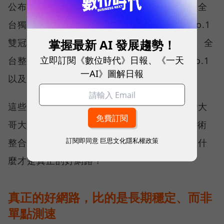
公布的台灣行動網路體驗報告中，更一舉斬獲全
台獨有的「可靠性體驗」與「品質一致性」No.1
掌握最新 AI 發展趨勢！
雙冠王，同時，包辦全台整體影音體驗 No.1、全
立即訂閱《數位時代》日報、《一天
台整體語音體驗 No.1、全台 5G 語音體驗 No.1
一AI》圖解日報
以及全台網路在線率 No.1 多項榮譽。
這些獎項反映的不只是網路順暢，更代表台灣大
哥大長期投入頻譜布局、基地台建設與 5G 技術
訂閱即同意
巨思文化隱私權政策
整合所累積的成果，也讓外界重新思考：究竟什
麼才是真正的好網路？
真正的好網路，比的是長期穩定、而非
單點測速