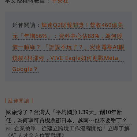
本文授權轉載自：
中央社
延伸閱讀：
輝達Q2財報開獎！營收460億美
元「年增56%」：資料中心佔88%，為何股
價一臉綠？
「誰說不玩了？」宏達電靠AI眼
鏡拔4根漲停，VIVE Eagle如何迎戰Meta、
Google？
延伸閱讀
國旅涼了？台灣人「平均國旅1.39天」創10年新
●
低，為何寧可買機票衝日本、越南⋯也不要墾丁？
企業搶單，從建立跨境工作流程開始！立即了解
《AI 人才全方位實戰課》