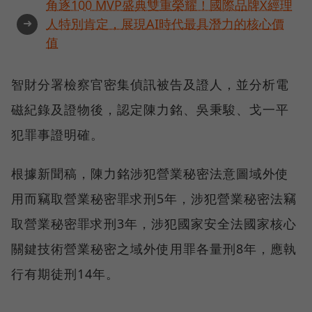
角逐100 MVP盛典雙重榮耀！國際品牌X經理
➜
人特別肯定，展現AI時代最具潛力的核心價
值
智財分署檢察官密集偵訊被告及證人，並分析電
磁紀錄及證物後，認定陳力銘、吳秉駿、戈一平
犯罪事證明確。
根據新聞稿，陳力銘涉犯營業秘密法意圖域外使
用而竊取營業秘密罪求刑5年，涉犯營業秘密法竊
取營業秘密罪求刑3年，涉犯國家安全法國家核心
關鍵技術營業秘密之域外使用罪各量刑8年，應執
行有期徒刑14年。