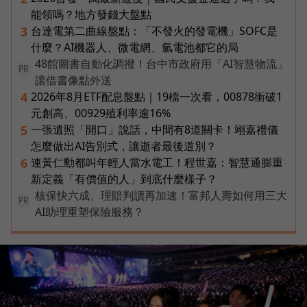
能領嗎？地方發錢大盤點
台達電第二曲線盤點：「不發火的發電機」SOFC是
3
什麼？AI機器人、微電網、氫電池都它的局
48館圖書自動化調撥！台中市政府用「AI智慧物流」
PR
讓借書像點外送
2026年8月ETF配息盤點｜19檔一次看，00878衝破1
4
元創高、00929殖利率逾16%
一張遺照「開口」說話，中間有8道關卡！翊嘉禮儀
5
怎麼做出AI告別式，讓逝者最後道別？
連黃仁勳都叫年輕人當水電工！程世嘉：智慧通膨重
6
新定義「有價值的人」到底什麼樣子？
核保快六成、理賠判讀再加速！富邦人壽如何用三大
PR
AI助理重塑保險服務？