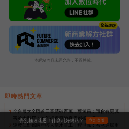
本網站內容未經允許，不得轉載。
即時熱門文章
全台最大全聯首日業績破百萬，蔡篤昌：還會有更厲
1
害的大型店！為何把餐廳健身房都搬上樓？
告別極速迷思！什麼叫好網路？
立即查看
連黃仁勳都叫年輕人當水電工！程世嘉：智慧通膨重
2