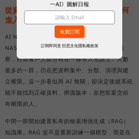
一AI》圖解日報
從資料治理到地端推論：AI NAS 如何
進入企業工作流？
AI NAS 不是「多了 AI 功能的 NAS」，而是
訂閱即同意
巨思文化隱私權政策
NAS 在企業工作流裡換了位置。 依 QNAP 觀
察，目前客戶大致分布在一條導入光譜上。人數
最多的一群，仍在把資料集中、分類、清理與建
立權限。這一步看似與 AI 無關，卻決定後續系統
能不能找到正確資料、辨識版本，並把答案交給
有權限的人。
中間一群開始建置私有的檢索增強生成（RAG）
知識庫。RAG 並不是重新訓練一個模型，而是在