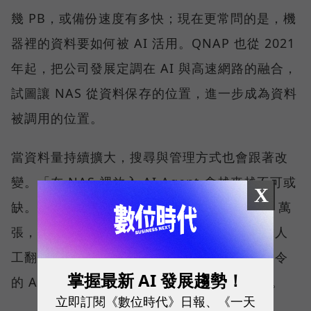
幾 PB，或備份速度有多快；現在更常問的是，機
器裡的資料要如何被 AI 活用。QNAP 也從 2021
年起，把公司發展定調在 AI 與高速網路的融合，
試圖讓 NAS 從資料保存的位置，進一步成為資料
被調用的位置。
當資料量持續擴大，搜尋與管理方式也會跟著改
變。「在 NAS 裡放入 AI Agent 會越來越不可或
X
缺。」劉文義舉例，當照片累積到 10 萬、20 萬
張，要找出其中幾張特定畫面，已不可能只靠人
工翻找。此時，能理解內容、接受自然語言指令
掌握最新 AI 發展趨勢！
的 AI 工具，會從加分功能逐漸變成必要條件。
立即訂閱《數位時代》日報、《一天