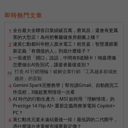
即時熱門文章
全台最大全聯首日業績破百萬，蔡篤昌：還會有更厲
1
害的大型店！為何把餐廳健身房都搬上樓？
連黃仁勳都叫年輕人當水電工！程世嘉：智慧通膨重
2
新定義「有價值的人」到底什麼樣子？
一張遺照「開口」說話，中間有8道關卡！翊嘉禮儀
3
怎麼做出AI告別式，讓逝者最後道別？
打造 AI 行銷飛輪！破解企業行銷「工具越多卻成效
PR
越差」的盲點
Gemini Spark完整教學｜幫你讀Gmail、自動跑完工
4
作流程，3個超實用情境一次看
AI 時代的行動生產力：MSI 如何用「理解情境」的
5
Prestige 14 Flip AI+ 重新定義商務筆電與 Copilot+
PC？
黃仁勳兆元宴永遠站最後一排！最低調的二代鄭平，
6
憑什麼讓台達電被市場重新定價？