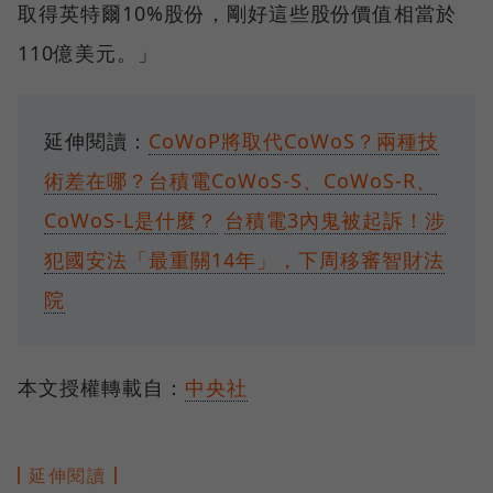
取得英特爾10%股份，剛好這些股份價值相當於
110億美元。」
延伸閱讀：
CoWoP將取代CoWoS？兩種技
術差在哪？台積電CoWoS-S、CoWoS-R、
CoWoS-L是什麼？
台積電3內鬼被起訴！涉
犯國安法「最重關14年」，下周移審智財法
院
本文授權轉載自：
中央社
延伸閱讀