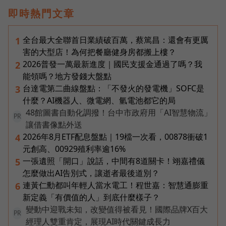
即時熱門文章
全台最大全聯首日業績破百萬，蔡篤昌：還會有更厲
1
害的大型店！為何把餐廳健身房都搬上樓？
2026普發一萬最新進度｜國民支援金通過了嗎？我
2
能領嗎？地方發錢大盤點
台達電第二曲線盤點：「不發火的發電機」SOFC是
3
什麼？AI機器人、微電網、氫電池都它的局
48館圖書自動化調撥！台中市政府用「AI智慧物流」
PR
讓借書像點外送
2026年8月ETF配息盤點｜19檔一次看，00878衝破1
4
元創高、00929殖利率逾16%
一張遺照「開口」說話，中間有8道關卡！翊嘉禮儀
5
怎麼做出AI告別式，讓逝者最後道別？
連黃仁勳都叫年輕人當水電工！程世嘉：智慧通膨重
6
新定義「有價值的人」到底什麼樣子？
變動中迎戰未知，改變值得被看見！國際品牌X百大
PR
經理人雙重肯定，展現AI時代關鍵成長力