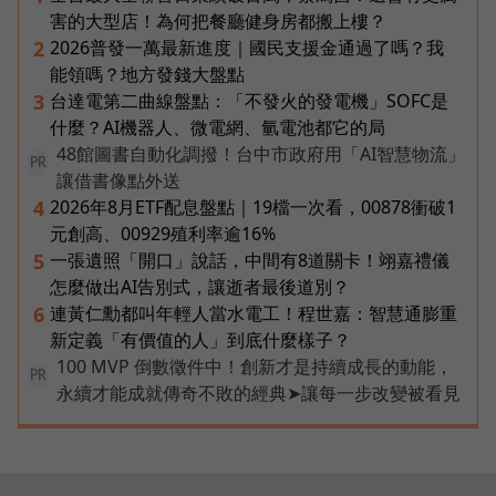
害的大型店！為何把餐廳健身房都搬上樓？
2026普發一萬最新進度｜國民支援金通過了嗎？我
2
能領嗎？地方發錢大盤點
台達電第二曲線盤點：「不發火的發電機」SOFC是
3
什麼？AI機器人、微電網、氫電池都它的局
48館圖書自動化調撥！台中市政府用「AI智慧物流」
PR
讓借書像點外送
2026年8月ETF配息盤點｜19檔一次看，00878衝破1
4
元創高、00929殖利率逾16%
一張遺照「開口」說話，中間有8道關卡！翊嘉禮儀
5
怎麼做出AI告別式，讓逝者最後道別？
連黃仁勳都叫年輕人當水電工！程世嘉：智慧通膨重
6
新定義「有價值的人」到底什麼樣子？
100 MVP 倒數徵件中！創新才是持續成長的動能，
PR
永續才能成就傳奇不敗的經典➤讓每一步改變被看見