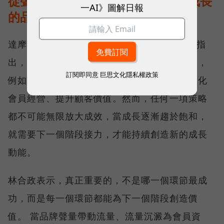
從聲量、流量到存量，打造會持續成長
一AI》圖解日報
的品牌飛輪
達摩媒體暨影領國際執行長林合政（Adam）指
出，企業在不同成長階段都有明確的經營目標，
訂閱即同意
巨思文化隱私權政策
例如建立品牌聲量、透過廣告帶動流量，或深化
會員經營、提升顧客價值。然而，任何一項策略
都不可能無限放大成效，當成長逐漸趨於飽和，
就需要下一個階段接力，才能持續創造新的成長
動能。
林合政表示，真正重要的，不是哪一個環節最成
功，而是每一個環節都能為下一個階段創造價
值。 當品牌聲量帶動流量、流量沉澱為會員資