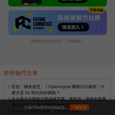
本網站內容未經允許，不得轉載。
即時熱門文章
告別「極速迷思」！Opensignal 國際評比揭密：什
1
麼才是 5G 時代的好網路？
全台最大全聯首日業績破百萬，蔡篤昌：還會有更厲
2
害的大型店！為何把餐廳健身房都搬上樓？
引爆70%營收的關鍵是...
了解更多
Gemini完整教學地圖！37篇實測整理，
3