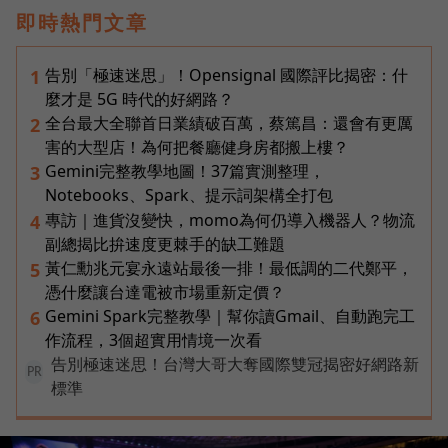
即時熱門文章
告別「極速迷思」！Opensignal 國際評比揭密：什
1
麼才是 5G 時代的好網路？
全台最大全聯首日業績破百萬，蔡篤昌：還會有更厲
2
害的大型店！為何把餐廳健身房都搬上樓？
Gemini完整教學地圖！37篇實測整理，
3
Notebooks、Spark、提示詞架構全打包
專訪｜進貨沒變快，momo為何仍導入機器人？物流
4
副總揭比拚速度更棘手的缺工難題
黃仁勳兆元宴永遠站最後一排！最低調的二代鄭平，
5
憑什麼讓台達電被市場重新定價？
Gemini Spark完整教學｜幫你讀Gmail、自動跑完工
6
作流程，3個超實用情境一次看
告別極速迷思！台灣大哥大奪國際雙冠揭密好網路新
PR
標準