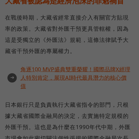
大藏省被認為是經濟泡沫的罪魁禍首
在戰後時期，大藏省經常直接介入有關官方貼現
率的政策。大藏省對外匯干預更具管轄權，因為
這是受獨立的《外匯法》規範，這條法律賦予大
藏省干預外匯的專屬權力。
角逐100 MVP盛典雙重榮耀！國際品牌X經理
➜
人特別肯定，展現AI時代最具潛力的核心價
值
日本銀行只是負責執行大藏省指令的部門，只根
據大藏省國際金融局的決定，去實施特定規模的
外匯干預。這也是為什麼在1990年代中期，外匯
市場會如此密切關注個性張揚的國際金融局次長