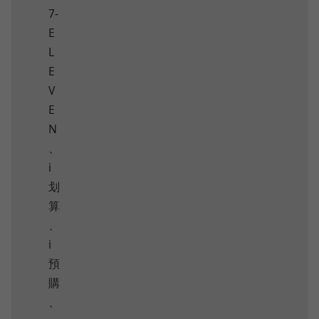
7-
E
L
E
V
E
N
、
i
划
算
、
i
預
購
、