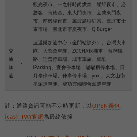
觀光夜市、一之軒時尚烘焙、艋舺夜市、必
勝客、肯德基、東大門夜市、宜蘭東門夜
市、南機場夜市、萬波島嶼紅茶、臺北市士
東市場、臺北市寧夏夜市、Q Burger
速邁樂加油中心（金門站除外）、台灣大車
交
隊、大都會車隊、ZOCHA租機車、台灣鐵
通
路、詮營停車場、城市車旅、俥酷
-
加
iParking、宜舍停車場、嘟嘟房停車場、日
油
月亭停車場、俥亭停車場、yoxi、大文山衛
星派遣車隊、成功雲端聯合派遣車隊
註：通路資訊可能不定時更新，以
OPEN錢包
、
icash PAY官網
為最終依據