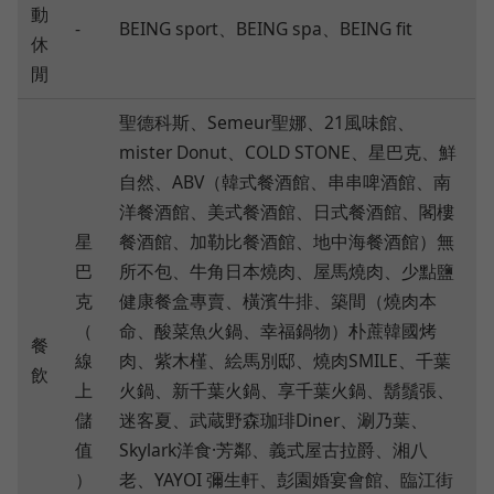
動
-
BEING sport、BEING spa、BEING fit
休
閒
聖德科斯、Semeur聖娜、21風味館、
mister Donut、COLD STONE、星巴克、鮮
自然、ABV（韓式餐酒館、串串啤酒館、南
洋餐酒館、美式餐酒館、日式餐酒館、閣樓
星
餐酒館、加勒比餐酒館、地中海餐酒館）無
巴
所不包、牛角日本燒肉、屋馬燒肉、少點鹽
克
健康餐盒專賣、橫濱牛排、築間（燒肉本
（
命、酸菜魚火鍋、幸福鍋物）朴蔗韓國烤
餐
線
肉、紫木槿、絵馬別邸、燒肉SMILE、千葉
飲
上
火鍋、新千葉火鍋、享千葉火鍋、鬍鬚張、
儲
迷客夏、武蔵野森珈琲Diner、涮乃葉、
值
Skylark洋食·芳鄰、義式屋古拉爵、湘八
）
老、YAYOI 彌生軒、彭園婚宴會館、臨江街