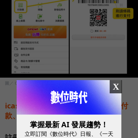
圖／ OPEN錢包
X
icash Pay使用方式：註冊、綁定、付
款、繳費、乘車碼
掌握最新 AI 發展趨勢！
立即訂閱《數位時代》日報、《一天
註冊帳號與綁定OPENPOINT會員