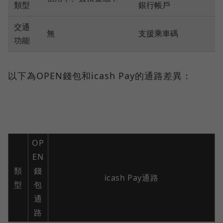
類型
銀行帳戶
交通
無
支援乘車碼
功能
以下為OPEN錢包和icash Pay的通路差異：
OP
EN
類
錢
icash Pay通路
型
包
通
路