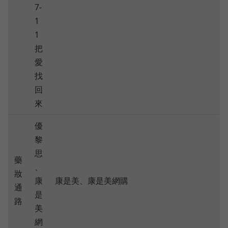
7-
1
1
把
愛
找
回
來
優
黎
思
藥
、
妝
康
康是美、康是美網購
通
是
路
美
網