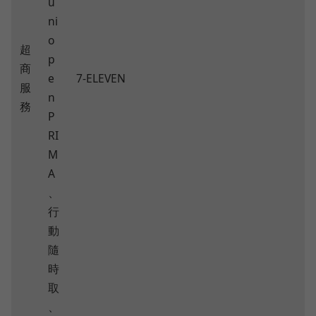
u
ni
o
超
p
商
e
7-ELEVEN
服
n
務
P
RI
M
A
、
行
動
隨
時
取
、