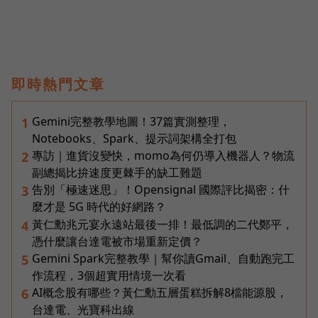
即時熱門文章
Gemini完整教學地圖！37篇實測整理，
1
Notebooks、Spark、提示詞架構全打包
專訪｜進貨沒變快，momo為何仍導入機器人？物流
2
副總揭比拚速度更棘手的缺工難題
告別「極速迷思」！Opensignal 國際評比揭密：什
3
麼才是 5G 時代的好網路？
黃仁勳兆元宴永遠站最後一排！最低調的二代鄭平，
4
憑什麼讓台達電被市場重新定價？
Gemini Spark完整教學｜幫你讀Gmail、自動跑完工
5
作流程，3個超實用情境一次看
AI概念股有哪些？黃仁勳五層蛋糕拆解8檔能源股，
6
台達電、光寶科出線