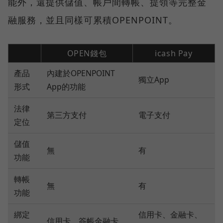
能外，還提供儲值、帳戶間轉帳、提領等完整金
融服務，並且同樣可累積OPENPOINT。
OPEN錢包
icash Pay
產品
內建於OPENPOINT
獨立App
形式
App的功能
法律
第三方支付
電子支付
定位
儲值
無
有
功能
轉帳
無
有
功能
綁定
信用卡、金融卡、
信用卡、簽帳金融卡