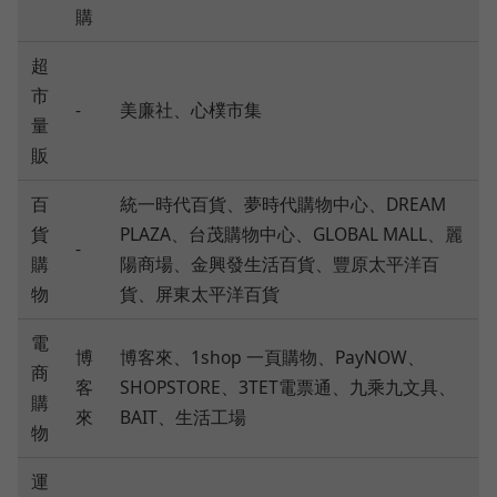
購
超
市
-
美廉社、心樸市集
量
販
百
統一時代百貨、夢時代購物中心、DREAM
貨
PLAZA、台茂購物中心、GLOBAL MALL、麗
-
購
陽商場、金興發生活百貨、豐原太平洋百
物
貨、屏東太平洋百貨
電
博
博客來、1shop 一頁購物、PayNOW、
商
客
SHOPSTORE、3TET電票通、九乘九文具、
購
來
BAIT、生活工場
物
運