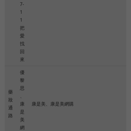
7-
1
1
把
愛
找
回
來
優
黎
思
藥
、
妝
康
康是美、康是美網購
通
是
路
美
網