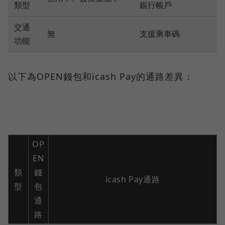
類型
銀行帳戶
交通
無
支援乘車碼
功能
以下為OPEN錢包和icash Pay的通路差異：
OP
EN
類
錢
icash Pay通路
型
包
通
路