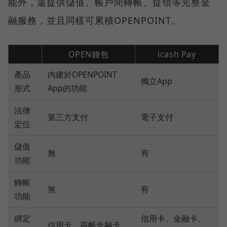
能外，還提供儲值、帳戶間轉帳、提領等完整金
融服務，並且同樣可累積OPENPOINT。
OPEN錢包
icash Pay
產品
內建於OPENPOINT
獨立App
形式
App的功能
法律
第三方支付
電子支付
定位
儲值
無
有
功能
轉帳
無
有
功能
綁定
信用卡、金融卡、
信用卡、簽帳金融卡