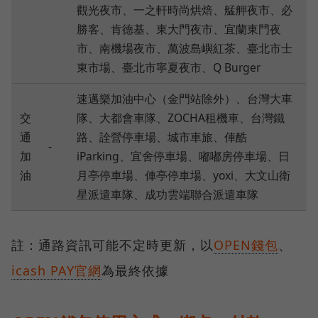
觀光夜市、一之軒時尚烘焙、艋舺夜市、必
勝客、肯德基、東大門夜市、宜蘭東門夜
市、南機場夜市、萬波島嶼紅茶、臺北市士
東市場、臺北市寧夏夜市、Q Burger
速邁樂加油中心（金門站除外）、台灣大車
交
隊、大都會車隊、ZOCHA租機車、台灣鐵
通
路、詮營停車場、城市車旅、俥酷
-
加
iParking、宜舍停車場、嘟嘟房停車場、日
油
月亭停車場、俥亭停車場、yoxi、大文山衛
星派遣車隊、成功雲端聯合派遣車隊
註：通路資訊可能不定時更新，以
OPEN錢包
、
icash PAY官網
為最終依據