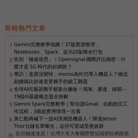
即時熱門文章
Gemini完整教學地圖！37篇實測整理，
1
Notebooks、Spark、提示詞架構全打包
告別「極速迷思」！Opensignal 國際評比揭密：什
2
麼才是 5G 時代的好網路？
專訪｜進貨沒變快，momo為何仍導入機器人？物流
3
副總揭比拚速度更棘手的缺工難題
全球AI伺服器幾乎都靠台廠做！鴻海、廣達、緯穎⋯
4
19檔AI基建概念股全拆解
Gemini Spark完整教學｜幫你讀Gmail、自動跑完工
5
作流程，3個超實用情境一次看
黃仁勳再喊下一波AI浪潮是機器人！輝達Jetson
6
Thor台鏈名單曝光，這些可望成受惠族群
告別極速迷思！台灣大哥大奪國際雙冠揭密好網路新
PR