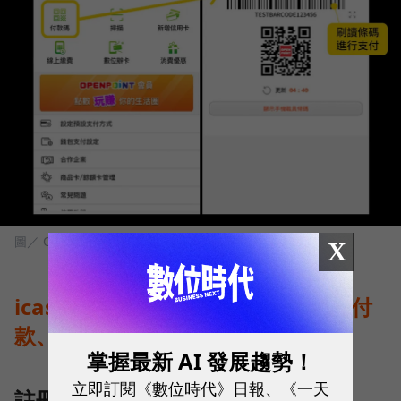
圖／ OPEN錢包
X
icash Pay使用方式：註冊、綁定、付
款、繳費、乘車碼
掌握最新 AI 發展趨勢！
立即訂閱《數位時代》日報、《一天
註冊帳號與綁定OPENPOINT會員