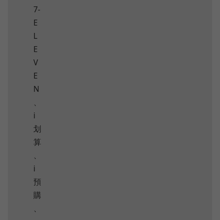
7-
E
L
E
V
E
N
、
i
划
算
、
i
預
購
、