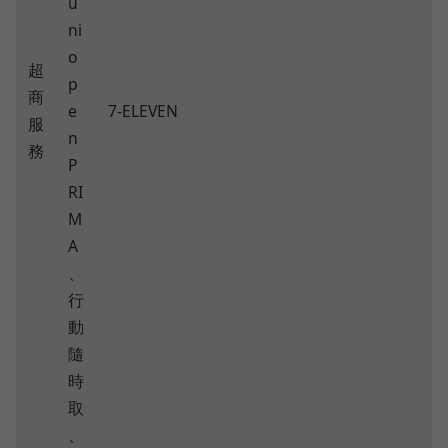
u
ni
o
超
p
商
e
7-ELEVEN
服
n
務
P
RI
M
A
、
行
動
隨
時
取
、