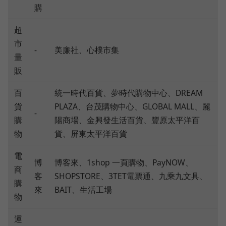
購
超
市
-
美廉社、心樸市集
量
販
百
統一時代百貨、夢時代購物中心、DREAM
貨
PLAZA、台茂購物中心、GLOBAL MALL、麗
-
購
陽商場、金興發生活百貨、豐原太平洋百
物
貨、屏東太平洋百貨
電
博
博客來、1shop 一頁購物、PayNOW、
商
客
SHOPSTORE、3TET電票通、九乘九文具、
購
來
BAIT、生活工場
物
運