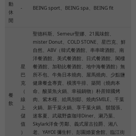
動
-
BEING sport、BEING spa、BEING fit
休
閒
聖德科斯、Semeur聖娜、21風味館、
mister Donut、COLD STONE、星巴克、鮮
自然、ABV（韓式餐酒館、串串啤酒館、南
洋餐酒館、美式餐酒館、日式餐酒館、閣樓
星
餐酒館、加勒比餐酒館、地中海餐酒館）無
巴
所不包、牛角日本燒肉、屋馬燒肉、少點鹽
克
健康餐盒專賣、橫濱牛排、築間（燒肉本
（
命、酸菜魚火鍋、幸福鍋物）朴蔗韓國烤
餐
線
肉、紫木槿、絵馬別邸、燒肉SMILE、千葉
飲
上
火鍋、新千葉火鍋、享千葉火鍋、鬍鬚張、
儲
迷客夏、武蔵野森珈琲Diner、涮乃葉、
值
Skylark洋食·芳鄰、義式屋古拉爵、湘八
）
老、YAYOI 彌生軒、彭園婚宴會館、臨江街