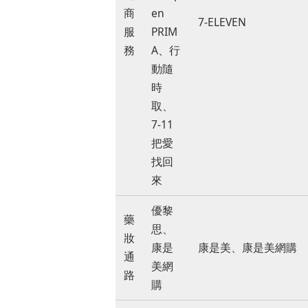
商
en
7-ELEVEN
服
PRIM
務
A、行
動隨
時
取、
7-11
把愛
找回
來
優黎
藥
思、
妝
康是
康是美、康是美網購
通
美網
路
購