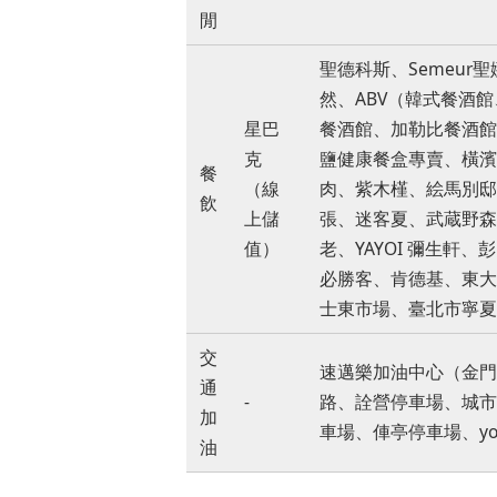
閒
聖德科斯、Semeur聖娜
然、ABV（韓式餐酒
星巴
餐酒館、加勒比餐酒館
克
鹽健康餐盒專賣、橫濱
餐
（線
肉、紫木槿、絵馬別邸
飲
上儲
張、迷客夏、武蔵野森珈
值）
老、YAYOI 彌生
必勝客、肯德基、東大
士東市場、臺北市寧夏夜市
交
速邁樂加油中心（金門
通
-
路、詮營停車場、城市車
加
車場、俥亭停車場、y
油