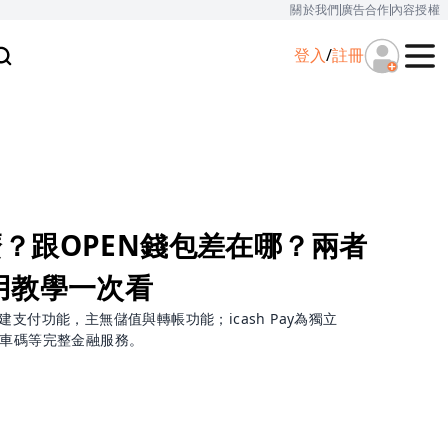
關於我們
廣告合作
內容授權
登入
/
註冊
是什麼？跟OPEN錢包差在哪？兩者
用教學一次看
p內建支付功能，主無儲值與轉帳功能；icash Pay為獨立
乘車碼等完整金融服務。