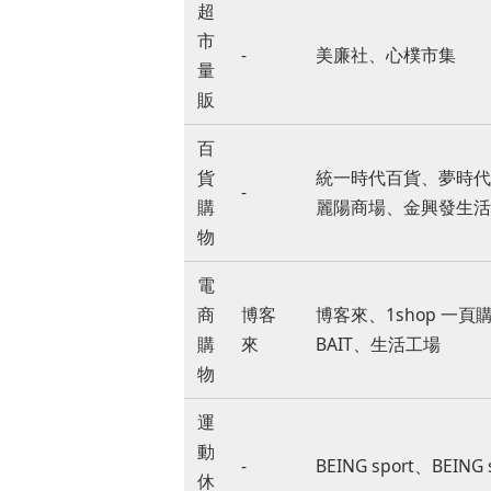
超
市
-
美廉社、心樸市集
量
販
百
貨
統一時代百貨、夢時代購物
-
購
麗陽商場、金興發生活
物
電
商
博客
博客來、1shop 一頁
購
來
BAIT、生活工場
物
運
動
-
BEING sport、BEING 
休