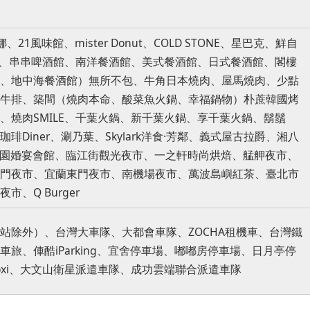
、21風味館、mister Donut、COLD STONE、星巴克、鮮自
館、串串啤酒館、南洋餐酒館、美式餐酒館、日式餐酒館、閣樓
、地中海餐酒館）無所不包、牛角日本燒肉、屋馬燒肉、少點
牛排、築間（燒肉本命、酸菜魚火鍋、幸福鍋物）朴蔗韓國烤
、燒肉SMILE、千葉火鍋、新千葉火鍋、享千葉火鍋、鬍鬚
琲Diner、涮乃葉、Skylark洋食·芳鄰、義式屋古拉爵、湘八
軒、彭園婚宴會館、臨江街觀光夜市、一之軒時尚烘焙、艋舺夜市、
門夜市、宜蘭東門夜市、南機場夜市、萬波島嶼紅茶、臺北市
、Q Burger
站除外）、台灣大車隊、大都會車隊、ZOCHA租機車、台灣鐵
旅、俥酷iParking、宜舍停車場、嘟嘟房停車場、日月亭停
oxi、大文山衛星派遣車隊、成功雲端聯合派遣車隊