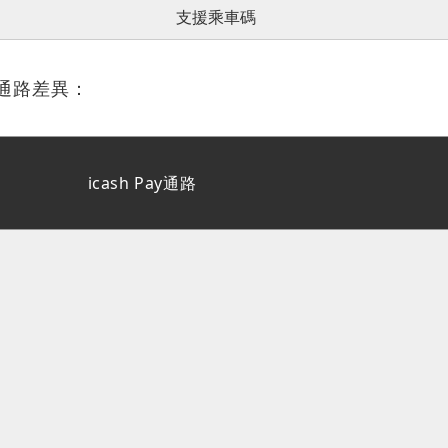
支援乘車碼
y的通路差異：
icash Pay通路
掌握最新 AI 發
立即訂閱《數位時代》日報
AI》圖解日報