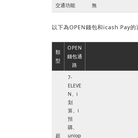
交通功能
無
以下為OPEN錢包和icash Pa
OPEN
類
錢包通
型
路
7-
ELEVE
N、i
划
算、i
預
購、
超
uniop