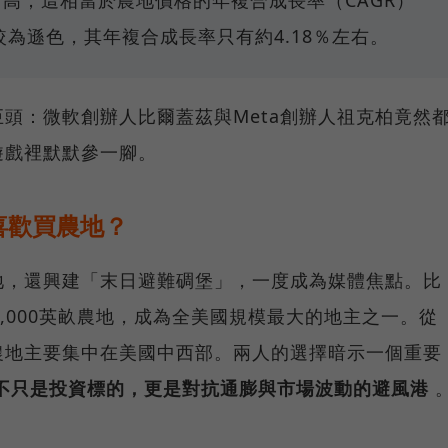
創新高；這相當於農地價格的年複合成長率（CAGR）
較為遜色，其年複合成長率只有約4.18％左右。
頭：微軟創辦人比爾蓋茲與Meta創辦人祖克柏竟然
遊戲裡默默參一腳。
喜歡買農地？
地，還興建「末日避難碉堡」，一度成為媒體焦點。比
5,000英畝農地，成為全美國規模最大的地主之一。從
農地主要集中在美國中西部。兩人的選擇暗示一個重要
不只是投資標的，更是對抗通膨與市場波動的避風港