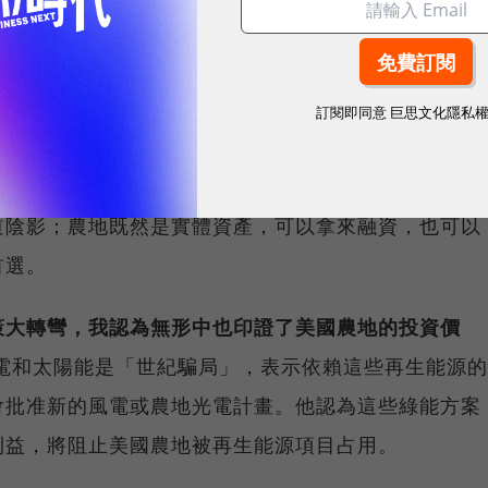
並不複雜。
訂閱即同意
巨思文化隱私
有限，如同比特幣總量設有上限，隨著都市化發展，
、地點越好，這樣的農地當然越有價值。而且在全球央
道陰影；農地既然是實體資產，可以拿來融資，也可以
首選。
策大轉彎，我認為無形中也印證了美國農地的投資價
電和太陽能是「世紀騙局」，表示依賴這些再生能源的
會批准新的風電或農地光電計畫。他認為這些綠能方案
利益，將阻止美國農地被再生能源項目占用。