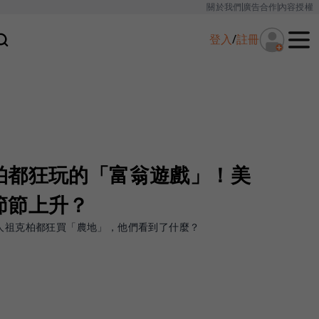
關於我們
廣告合作
內容授權
登入
/
註冊
柏都狂玩的「富翁遊戲」！美
節節上升？
辦人祖克柏都狂買「農地」，他們看到了什麼？