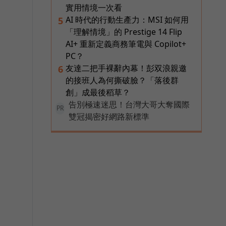
實用情境一次看
AI 時代的行動生產力：MSI 如何用
5
「理解情境」的 Prestige 14 Flip
AI+ 重新定義商務筆電與 Copilot+
PC？
友達二把手裸辭內幕！彭双浪親邀
6
的接班人為何撕破臉？「落後群
創」成最後稻草？
告別極速迷思！台灣大哥大奪國際
PR
雙冠揭密好網路新標準