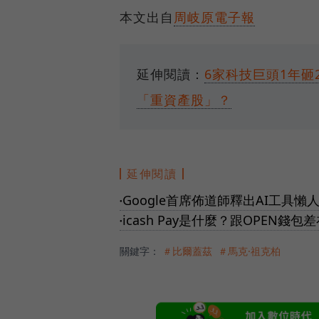
本文出自
周岐原電子報
延伸閱讀：
6家科技巨頭1年砸
「重資產股」？
延伸閱讀
Google首席佈道師釋出AI工具懶人
●
icash Pay是什麼？跟OPEN
●
關鍵字：
＃比爾蓋茲
＃馬克·祖克柏