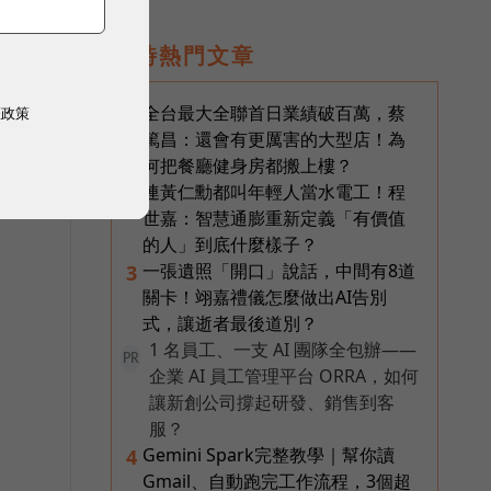
即時熱門文章
全台最大全聯首日業績破百萬，蔡
1
權政策
篤昌：還會有更厲害的大型店！為
美
何把餐廳健身房都搬上樓？
連黃仁勳都叫年輕人當水電工！程
2
世嘉：智慧通膨重新定義「有價值
的人」到底什麼樣子？
一張遺照「開口」說話，中間有8道
3
關卡！翊嘉禮儀怎麼做出AI告別
式，讓逝者最後道別？
1 名員工、一支 AI 團隊全包辦——
PR
企業 AI 員工管理平台 ORRA，如何
讓新創公司撐起研發、銷售到客
服？
Gemini Spark完整教學｜幫你讀
4
Gmail、自動跑完工作流程，3個超