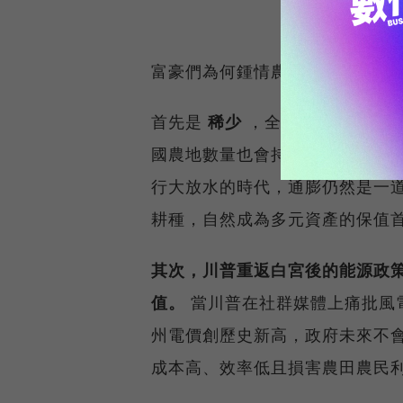
富豪們為何鍾情農地？答案其實
首先是
稀少
，全球優質農地數量
國農地數量也會持續減少，土質
行大放水的時代，通膨仍然是一
耕種，自然成為多元資產的保值
其次，川普重返白宮後的能源政
值。
當川普在社群媒體上痛批風
州電價創歷史新高，政府未來不
成本高、效率低且損害農田農民