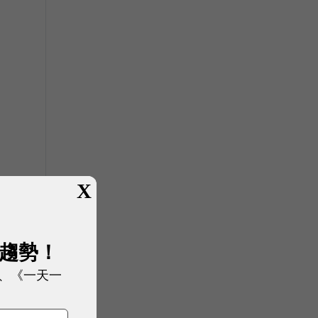
X
展趨勢！
、《一天一