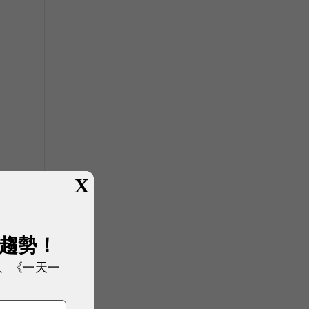
，
X
展趨勢！
、《一天一