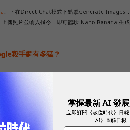
na
。 ◦ 在Direct Chat模式下點擊Generate Images
型。 ◦ 上傳照片並輸入指令，即可體驗 Nano Banana 生成
oogle殺手鐧有多猛？
化」。
掌握最新 AI 發
球永續指標企業認證☀️100 MVP等你角逐雙獎榮譽
立即訂閱《數位時代》日報
AI》圖解日報