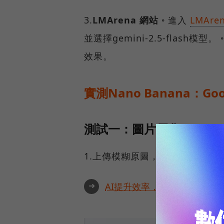
3.
LMArena 網站
◦ 進入
LMAre
並選擇gemini-2.5-flash模
效果。
實測Nano Banana：G
測試一：圖片優化
1.上傳模糊原圖，並請AI「銳利
➜
AI提升效率，永續決定未來！全