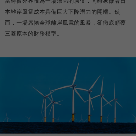
當時被外界視為一場漂亮的勝仗，同時象徵著日
本離岸風電成本具備巨大下降潛力的開端。然
而，一場席捲全球離岸風電的風暴，卻徹底顛覆
三菱原本的財務模型。