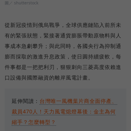
圖／ shutterstock
從新冠疫情到俄烏戰爭，全球供應鏈陷入前所未
有的緊張狀態，緊接著通貨膨脹帶動原物料與人
事成本急劇攀升；與此同時，各國央行為抑制通
膨而採取的激進升息政策，使日圓持續疲軟，每
件事都是一把把利刃，狠狠刺向三菱高度依賴進
口設備與國際融資的離岸風電計畫。
延伸閱讀：
台灣唯一風機葉片商全面停產、
裁員470人！天力風電熄燈幕後：金主為何
縮手？怎麼轉型？