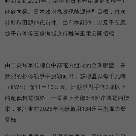
時間回到2021年，當時的日本離岸風電市場一片
欣欣向榮。日本政府為實現能源轉型目標，首次
針對秋田縣能代市沖、由利本莊沖，以及千葉縣
銚子市沖等三處海域進行離岸風電公開招標。
由三菱領軍並聯合中部電力組成的企業聯盟，在
激烈的投標競爭中脫穎而出，該聯盟以每千瓦時
（kWh）僅11至16日圓、比競爭對手低2成以上
的超低售電價格，一舉拿下全部3個離岸風電的標
案，並計畫在2028年陸續啟用134座巨型風力發
電機。