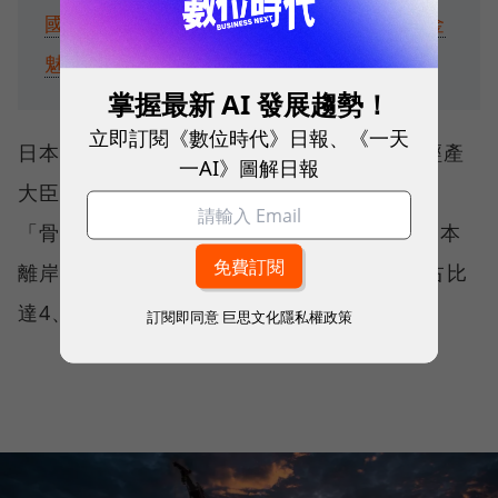
國內外銀行重押台灣，大彰化西南風場吸金
魅力何在？
掌握最新 AI 發展趨勢！
立即訂閱《數位時代》日報、《一天
日本公共廣播電視台NHK報導也指出，日本經產
一AI》圖解日報
大臣武藤容治坦言，三菱的退場行動可能引發
「骨牌效應」，動搖其他投資人信心，拖慢日本
離岸風電的發展進度，使「2040年再生能源占比
達4、5五成」的政策目標面臨考驗。
訂閱即同意
巨思文化隱私權政策