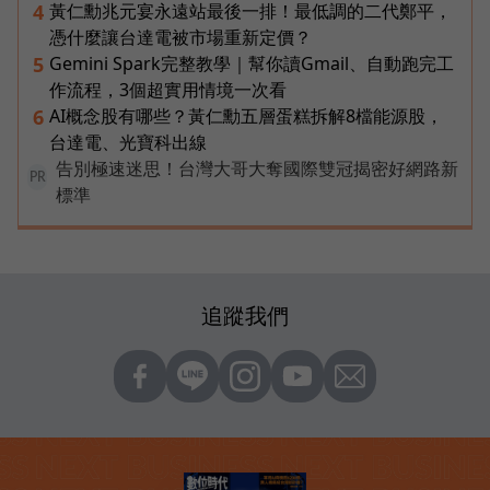
黃仁勳兆元宴永遠站最後一排！最低調的二代鄭平，
4
憑什麼讓台達電被市場重新定價？
Gemini Spark完整教學｜幫你讀Gmail、自動跑完工
5
作流程，3個超實用情境一次看
AI概念股有哪些？黃仁勳五層蛋糕拆解8檔能源股，
6
台達電、光寶科出線
告別極速迷思！台灣大哥大奪國際雙冠揭密好網路新
PR
標準
追蹤我們