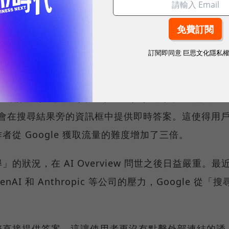
球市場潛能的創新實踐！立即報名100 MVP，挑戰雙獎肯
訂閱即同意
巨思文化隱私
了兩次大變化。
ogle 開始在搜尋結果頁面（SERP）頂端顯示「知識面
l），其會在搜尋結果旁的資訊框中提供即時答案。這使得用
從 Google 獲取流量的難度增加了三倍。
狀況，在 AI Overview 問世之後日益嚴重。最
enAI 和 Anthropic 等公司的壓力，Google 從「搜
擎直接提供答案，這讓使用者更沒有點擊外部連結的誘