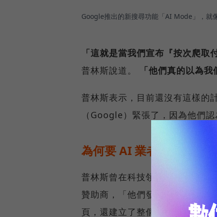
Google推出的新搜尋功能「AI Mode」，就
「這就是當我們宣布『按次爬取付費』
普林斯說道。
「他們真的以為我們會
普林斯表示，目前還沒有這樣的
（Google）緊張了，因為他
為何要 AI 業者為內容付錢
普林斯曾在科技領導力論壇演說時指
贊助商，「他們發明了搜尋引擎
頁，還建立了整個廣告生態系和