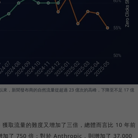
erviews 以來，新聞發布商的自然流量從超過 23 億次的高峰，下降至不足 17 億
e 獲取流量的難度又增加了三倍，總體而言比 10 年前
加了 750 倍；對於 Anthropic，則增加了 37,000