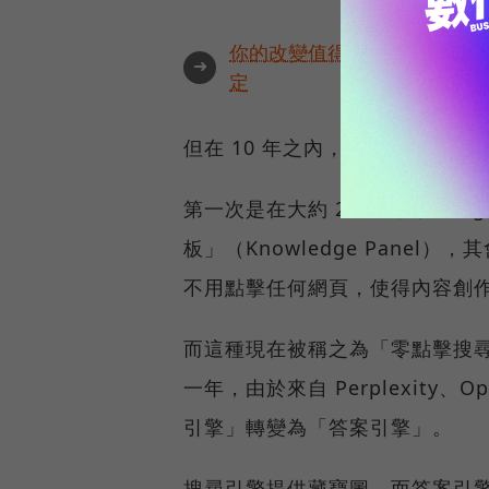
你的改變值得被看見🔥最具全
➜
定
但在 10 年之內，這種情況產生
第一次是在大約 2015 年，Go
板」（Knowledge Pane
不用點擊任何網頁，使得內容創作者
而這種現在被稱之為「零點擊搜尋」的
一年，由於來自 Perplexity、Op
引擎」轉變為「答案引擎」。
搜尋引擎提供藏寶圖，而答案引