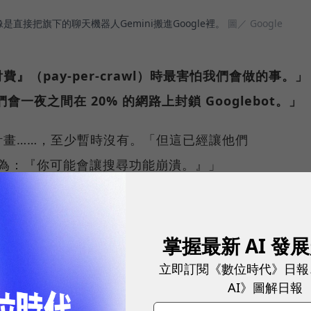
像是直接把旗下的聊天機器人Gemini搬進Google裡。
圖／ Google
（pay-per-crawl）時最害怕我們會做的事。」
一夜之間在 20% 的網路上封鎖 Googlebot。」
計畫……，至少暫時沒有。「但這已經讓他們
們認為：『你可能會讓搜尋功能崩潰。』」
，要先說服 Google？
掌握最新 AI 發
出，在過去的 25 年中，Google 一直是網路最大
立即訂閱《數位時代》日報
，提供了一張『藏寶圖』，讓使用者點擊連結瀏覽網
AI》圖解日報
出版商訂閱生態系統，為獨立網站提供了資金。」