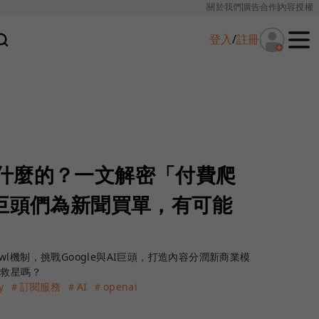
關於我們
廣告合作
內容授權
登入
/
註冊
e是做什麼的？一文解密「付費爬
I巨頭們為新聞買單，有可能
r-Crawl機制，挑戰Google與AI巨頭，打造內容分潤新商業模
體救星嗎？
y
＃訂閱服務
＃AI
＃openai