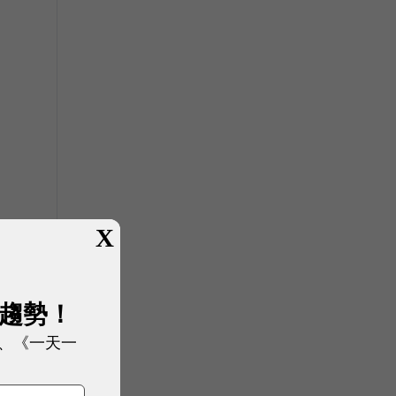
X
展趨勢！
的
、《一天一