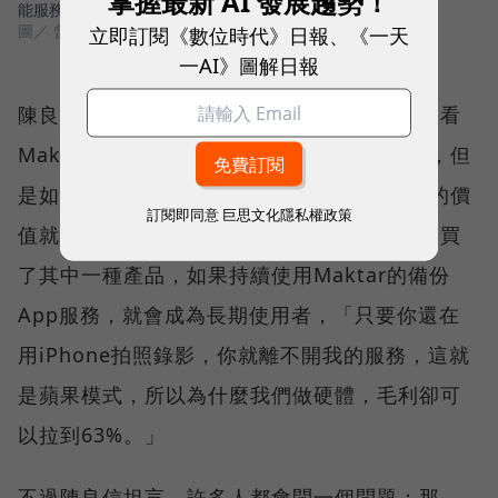
掌握最新 AI 發展趨勢！
能服務到安卓消費者。
圖／ 曾令懷攝影
立即訂閱《數位時代》日報、《一天
一AI》圖解日報
陳良信笑著解釋，如果單純從這些功能變化來看
Maktar，那是一種銀貨兩訖的硬體開發思維，但
是如果將這些設備視為一個載體，那Maktar的價
訂閱即同意
巨思文化隱私權政策
值就在備份後的這些雲端資料，就算消費者只買
了其中一種產品，如果持續使用Maktar的備份
App服務，就會成為長期使用者，「只要你還在
用iPhone拍照錄影，你就離不開我的服務，這就
是蘋果模式，所以為什麼我們做硬體，毛利卻可
以拉到63%。」
不過陳良信坦言，許多人都會問一個問題：那