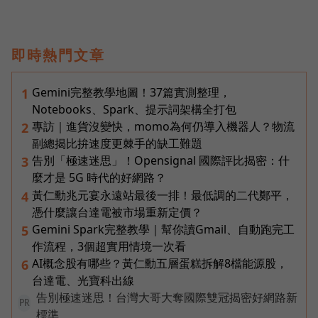
即時熱門文章
Gemini完整教學地圖！37篇實測整理，
1
Notebooks、Spark、提示詞架構全打包
專訪｜進貨沒變快，momo為何仍導入機器人？物流
2
副總揭比拚速度更棘手的缺工難題
告別「極速迷思」！Opensignal 國際評比揭密：什
3
麼才是 5G 時代的好網路？
黃仁勳兆元宴永遠站最後一排！最低調的二代鄭平，
4
憑什麼讓台達電被市場重新定價？
Gemini Spark完整教學｜幫你讀Gmail、自動跑完工
5
作流程，3個超實用情境一次看
AI概念股有哪些？黃仁勳五層蛋糕拆解8檔能源股，
6
台達電、光寶科出線
告別極速迷思！台灣大哥大奪國際雙冠揭密好網路新
PR
標準