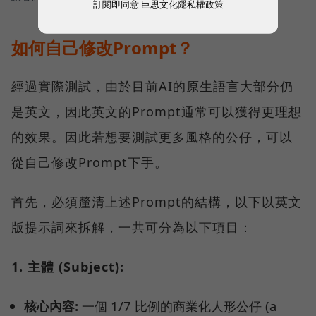
訂閱即同意
巨思文化隱私權政策
如何自己修改Prompt？
經過實際測試，由於目前AI的原生語言大部分仍
是英文，因此英文的Prompt通常可以獲得更理想
的效果。因此若想要測試更多風格的公仔，可以
從自己修改Prompt下手。
首先，必須釐清上述Prompt的結構，以下以英文
版提示詞來拆解，一共可分為以下項目：
1. 主體 (Subject):
核心內容:
一個 1/7 比例的商業化人形公仔 (a