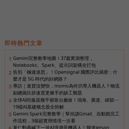
即時熱門文章
Gemini完整教學地圖！37篇實測整理，
1
Notebooks、Spark、提示詞架構全打包
告別「極速迷思」！Opensignal 國際評比揭密：什
2
麼才是 5G 時代的好網路？
專訪｜進貨沒變快，momo為何仍導入機器人？物流
3
副總揭比拚速度更棘手的缺工難題
全球AI伺服器幾乎都靠台廠做！鴻海、廣達、緯穎⋯
4
19檔AI基建概念股全拆解
Gemini Spark完整教學｜幫你讀Gmail、自動跑完工
5
作流程，3個超實用情境一次看
黃仁勳再喊下一波AI浪潮是機器人！輝達Jetson
6