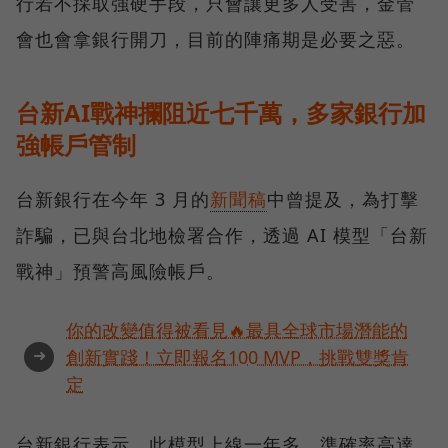
行若不採取強硬手段，只會讓更多人受害，金管
會也會拿銀行開刀，目前的陣痛期是必要之惡。
台新AI戰神攔阻近七千萬，多家銀行加
強帳戶管制
台新銀行在今年 3 月的
新聞稿
中曾提及，為打擊
詐騙，已與台北地檢署合作，透過 AI 模型「台新
戰神」預警高風險帳戶。
你的改變值得被看見🔥最具全球市場潛能的
➜
創新實踐！立即報名100 MVP，挑戰雙獎肯
定
台新銀行表示，此模型上線一年多，準確率高達