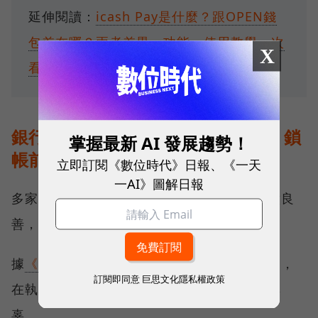
延伸閱讀：
icash Pay是什麼？跟OPEN錢
包差在哪？兩者差異、功能、使用教學一次
X
看
銀行打詐過當惹民怨，金管會呼籲：鎖
掌握最新 AI 發展趨勢！
帳前應先通知
立即訂閱《數位時代》日報、《一天
一AI》圖解日報
多家銀行為了打詐而採取的激烈手段，雖立意良
善，卻已引發巨大民怨。
據
《聯合新聞網》報導
，金管會已要求銀行業，
訂閱即同意
巨思文化隱私權政策
在執行風險控管時應提高精準度，避免錯殺無
辜。