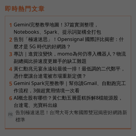
即時熱門文章
Gemini完整教學地圖！37篇實測整理，
1
Notebooks、Spark、提示詞架構全打包
告別「極速迷思」！Opensignal 國際評比揭密：什
2
麼才是 5G 時代的好網路？
專訪｜進貨沒變快，momo為何仍導入機器人？物流
3
副總揭比拚速度更棘手的缺工難題
黃仁勳兆元宴永遠站最後一排！最低調的二代鄭平，
4
憑什麼讓台達電被市場重新定價？
Gemini Spark完整教學｜幫你讀Gmail、自動跑完工
5
作流程，3個超實用情境一次看
AI概念股有哪些？黃仁勳五層蛋糕拆解8檔能源股，
6
台達電、光寶科出線
告別極速迷思！台灣大哥大奪國際雙冠揭密好網路新
PR
標準