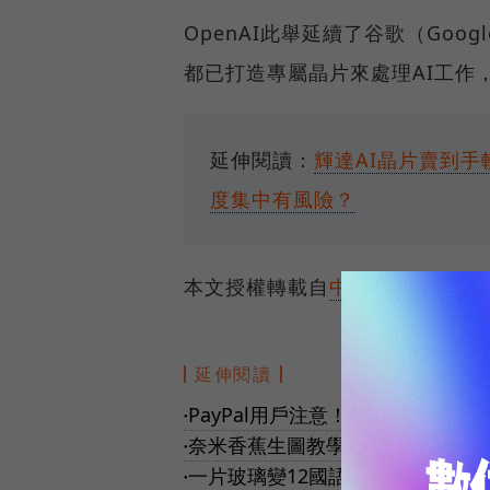
OpenAI此舉延續了谷歌（Goo
都已打造專屬晶片來處理AI工作
延伸閱讀：
輝達AI晶片賣到手
度集中有風險？
本文授權轉載自
中央社
延伸閱讀
PayPal用戶注意！可免費領「一年Pe
●
奈米香蕉生圖教學｜超擬真3D公仔
●
一片玻璃變12國語言翻譯神器！
●