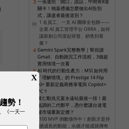
一張遺照「開口」說話，中間有8道
3
關卡！翊嘉禮儀怎麼做出AI告別
廠
式，讓逝者最後道別？
1 名員工、一支 AI 團隊全包辦——
PR
企業 AI 員工管理平台 ORRA，如何
讓新創公司撐起研發、銷售到客
服？
Gemini Spark完整教學｜幫你讀
4
Gmail、自動跑完工作流程，3個超
實用情境一次看
AI 時代的行動生產力：MSI 如何用
5
X
「理解情境」的 Prestige 14 Flip
AI+ 重新定義商務筆電與 Copilot+
PC？
黃仁勳兆元宴永遠站最後一排！最
6
展趨勢！
低調的二代鄭平，憑什麼讓台達電
、《一天一
被市場重新定價？
100 MVP 倒數徵件中！創新才是持
PR
續成長的動能，永續才能成就傳奇