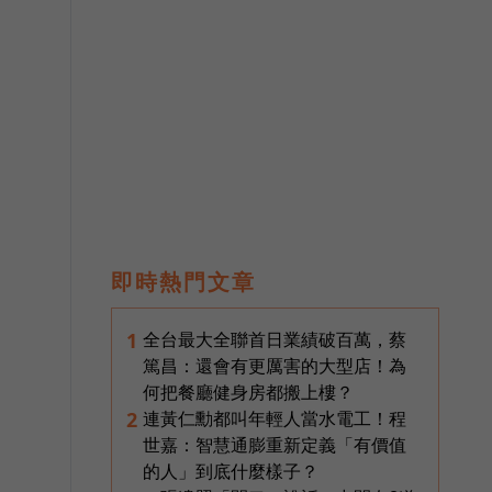
即時熱門文章
客
全台最大全聯首日業績破百萬，蔡
1
篤昌：還會有更厲害的大型店！為
何把餐廳健身房都搬上樓？
連黃仁勳都叫年輕人當水電工！程
2
世嘉：智慧通膨重新定義「有價值
的人」到底什麼樣子？