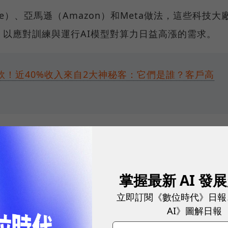
gle）、亞馬遜（Amazon）和Meta做法，這些科技大
，以應對訓練與運行AI模型對算力日益高漲的需求。
軟！近40%收入來自2大神秘客：它們是誰？客戶高
掌握最新 AI 發
rplexity Pro訂閱」，7步驟教學一次看
立即訂閱《數位時代》日報
如何一鍵生成？「3大步驟＋AI指令」大公開
AI》圖解日報
台灣小新創打進最難日本市場