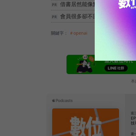
借書居然能像點外送一樣快？台
會員很多卻不回購？10/14 
關鍵字：
＃openai
本