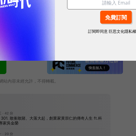
中市政府用 AI 智慧物流讓全城圖書動起來
電通高階顧問教你把「沉睡名單」變成「千萬營收」🔥
訂閱即同意
巨思文化隱私
網站內容未經允許，不得轉載。