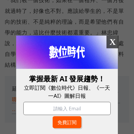
「我們教一個技術，如果在一個禮拜、一個月後
就過時了，好像也不對。應該給學生的，不是單
向的技術、不是純粹的理論，而是希望他們有自
學的能力，這比什麼技術都還重要。」林忠緯
X
說，而在資工和程式領域，學生要繼續往更高處
自學和發展，「基礎的線性代數、演算法、資料
結構還是最重要的。」
掌握最新 AI 發展趨勢！
立即訂閱《數位時代》日報、《一天
延伸閱讀：
9,200萬個職位將消失！AI推動
一AI》圖解日報
職場大轉型：「淘汰區、升級區、增值區」
⋯你是哪一類？