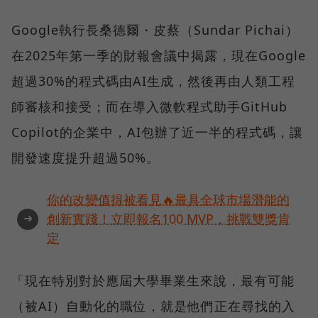
Google執行長桑德爾・皮蔡（Sundar Pichai）
在2025年第一季的財報會議中揭露，現在Google
超過30%的程式碼由AI生成，然後再由人類工程
師審核和接受；而在導入微軟程式助手GitHub
Copilot的企業中，AI包辦了近一半的程式碼，讓
開發速度提升超過50%。
你的改變值得被看見🔥最具全球市場潛能的
➜
創新實踐！立即報名100 MVP，挑戰雙獎肯
定
「現在特別對於應屆大學畢業生來說，最有可能
（被AI）自動化的職位，就是他們正在尋找的入