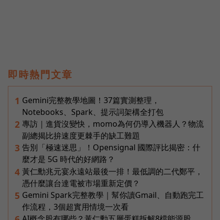
即時熱門文章
Gemini完整教學地圖！37篇實測整理，
1
Notebooks、Spark、提示詞架構全打包
專訪｜進貨沒變快，momo為何仍導入機器人？物流
2
副總揭比拚速度更棘手的缺工難題
告別「極速迷思」！Opensignal 國際評比揭密：什
3
麼才是 5G 時代的好網路？
黃仁勳兆元宴永遠站最後一排！最低調的二代鄭平，
4
憑什麼讓台達電被市場重新定價？
Gemini Spark完整教學｜幫你讀Gmail、自動跑完工
5
作流程，3個超實用情境一次看
AI概念股有哪些？黃仁勳五層蛋糕拆解8檔能源股，
6