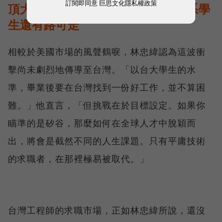
訂閱即同意
巨思文化隱私權政策
頂大光環＋硬體自動化風潮，資工系學
生還有路可走
相較於美國市場的風聲鶴唳，林忠緯認為這波衝
擊尚未劇烈地傳導至台灣。「以台大學生的水
準，畢業後要在台灣找到一份好工作，並不算困
難。」他直言，「但挑戰在於目標設定。如果你
瞄準的是矽谷，那麼如何在全球人才中脫穎而
出，將會是截然不同的人生課題。只有平庸技術
的求職者，在那裡極易被取代。」
台灣工程師的求職市場，正如林忠緯所說，還沒