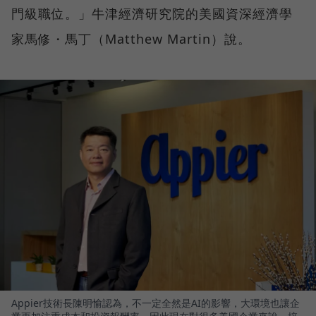
門級職位。」牛津經濟研究院的美國資深經濟學
家馬修・馬丁（Matthew Martin）說。
Appier技術長陳明愉認為，不一定全然是AI的影響，大環境也讓企