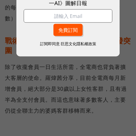
一AI》圖解日報
的每一筆消費都能在福利點、全點（全支付點
數）的生態圈裡累積、折抵。
戰術二：鎖定新客群 全電商挑戰後發突
訂閱即同意
巨思文化隱私權政策
圍
除了收攏會員一日生活所需，全電商也背負著擴
大客層的使命。羅煒茜分享，目前全電商每月新
增會員，絕大部分是30歲以上女性客群，且有過
半為全支付會員。而這也意味著多數客人，主要
仍從全聯主力的婆媽客群移轉而來。