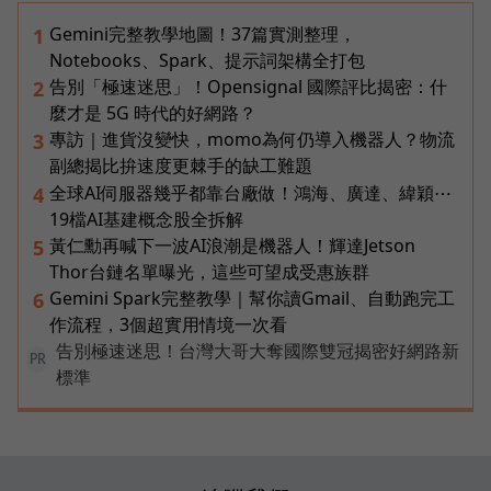
Gemini完整教學地圖！37篇實測整理，
1
Notebooks、Spark、提示詞架構全打包
告別「極速迷思」！Opensignal 國際評比揭密：什
2
麼才是 5G 時代的好網路？
專訪｜進貨沒變快，momo為何仍導入機器人？物流
3
副總揭比拚速度更棘手的缺工難題
全球AI伺服器幾乎都靠台廠做！鴻海、廣達、緯穎⋯
4
19檔AI基建概念股全拆解
黃仁勳再喊下一波AI浪潮是機器人！輝達Jetson
5
Thor台鏈名單曝光，這些可望成受惠族群
Gemini Spark完整教學｜幫你讀Gmail、自動跑完工
6
作流程，3個超實用情境一次看
告別極速迷思！台灣大哥大奪國際雙冠揭密好網路新
PR
標準