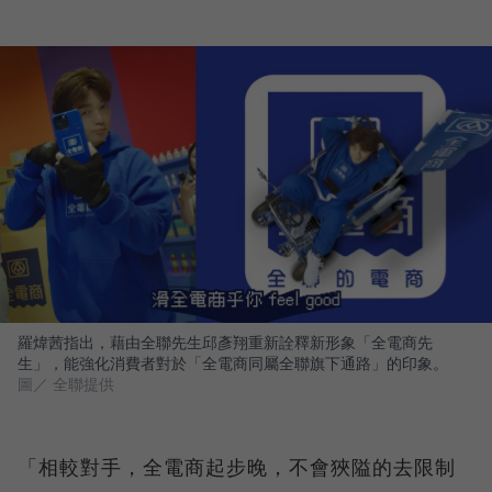
羅煒茜指出，藉由全聯先生邱彥翔重新詮釋新形象「全電商先
生」，能強化消費者對於「全電商同屬全聯旗下通路」的印象。
圖／ 全聯提供
「相較對手，全電商起步晚，不會狹隘的去限制