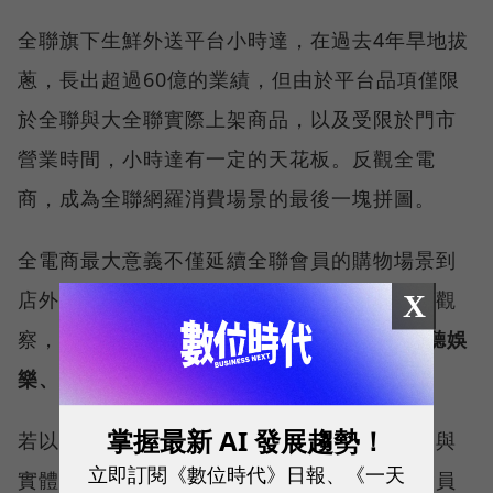
全聯旗下生鮮外送平台小時達，在過去4年旱地拔
蔥，長出超過60億的業績，但由於平台品項僅限
於全聯與大全聯實際上架商品，以及受限於門市
營業時間，小時達有一定的天花板。反觀全電
商，成為全聯網羅消費場景的最後一塊拼圖。
全電商最大意義不僅延續全聯會員的購物場景到
店外，且脫離時間與品項數的限制，據全電商觀
X
察，現行平台熱銷品類依序為：
3C家電、視聽娛
樂、美妝保養、保健食品、寵物、居家生活
。
掌握最新 AI 發展趨勢！
若以商品數來看，全電商有高達九成品項都是與
立即訂閱《數位時代》日報、《一天
實體賣場互補的轉單商品，目的也包含確保會員