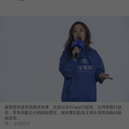
羅煒茜待過早期雅虎奇摩，也曾出任91app行銷長、台灣萊雅行銷
長，零售與數位行銷經驗豐富，被林董欽點為主掌全電商策略的最
新高管。
圖／ 全聯提供