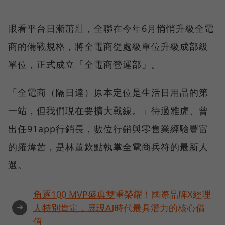
眼看平台日漸茁壯，全聯在今年6月悄悄升級全電
商的備戰規格，將全電商從處級單位升級成部級
單位，正式成立「全電商營運部」。
「全電商（隔日達）原本定位是生活日用品的第
一站，但我們現在要擴大戰線。」待過雅虎、曾
出任91app行銷長，數位行銷與零售業經驗豐富
的羅煒茜，是林董欽點執掌全電商兵符的最新人
選。
角逐100 MVP盛典雙重榮耀！國際品牌X經理
➜
人特別肯定，展現AI時代最具潛力的核心價
值