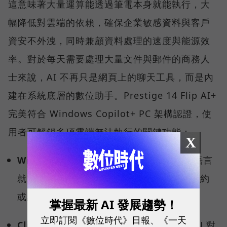
這意味著大量運算能透過筆電本身就能執行，大
幅降低對雲端的依賴，確保企業敏感資料與客戶
資安不外洩，同時兼顧資料處理的速度與能源效
率。對於每天需要處理大量文件與郵件的商務人
士來說，AI 不再只是網頁上的聊天工具，而是內
建在系統底層的數位助手。Prestige 14 Flip AI+
完美符合 Windows Copilot+ PC 架構認證，使
用者可解鎖多項雲端無法執行的關鍵功能：
X
Windows Recal（回顧功能） ：
用自然語言
就能快速回溯、查找曾經瀏覽過的文件、合約
或網頁內容。
掌握最新 AI 發展趨勢！
立即訂閱《數位時代》日報、《一天
Click to Do（點擊行動）：
透過地端 NPU 對