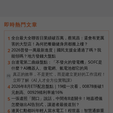
即時熱門文章
全台最大全聯首日業績破百萬，蔡篤昌：還會有更厲
1
害的大型店！為何把餐廳健身房都搬上樓？
2026普發一萬最新進度｜國民支援金通過了嗎？我
2
能領嗎？地方發錢大盤點
台達電第二曲線盤點：「不發火的發電機」SOFC是
3
什麼？AI機器人、微電網、氫電池都它的局
真正的效率，不是更忙，而是建立更好的工作流程！
PR
立即了解《AI 人才全方位實戰課》
2026年8月ETF配息盤點｜19檔一次看，00878衝破1
4
元創高、00929殖利率逾16%
一張遺照「開口」說話，中間有8道關卡！翊嘉禮儀
5
怎麼做出AI告別式，讓逝者最後道別？
連黃仁勳都叫年輕人當水電工！程世嘉：智慧通膨重
6