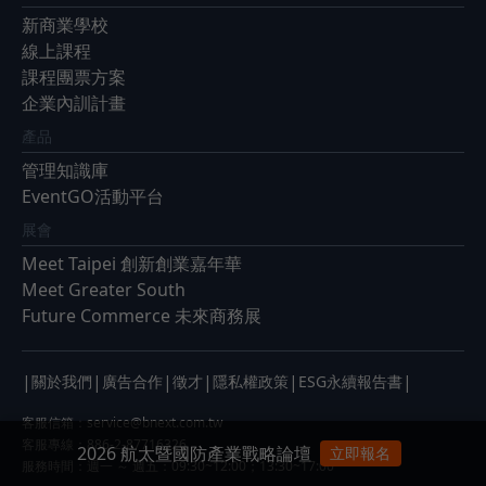
新商業學校
線上課程
課程團票方案
企業內訓計畫
產品
管理知識庫
EventGO活動平台
展會
Meet Taipei 創新創業嘉年華
Meet Greater South
Future Commerce 未來商務展
|
|
|
|
|
|
關於我們
廣告合作
徵才
隱私權政策
ESG永續報告書
客服信箱：
service@bnext.com.tw
客服專線：886-2-87716326
2026 航太暨國防產業戰略論壇
立即報名
服務時間：週一 ～ 週五：09:30~12:00；13:30~17:00