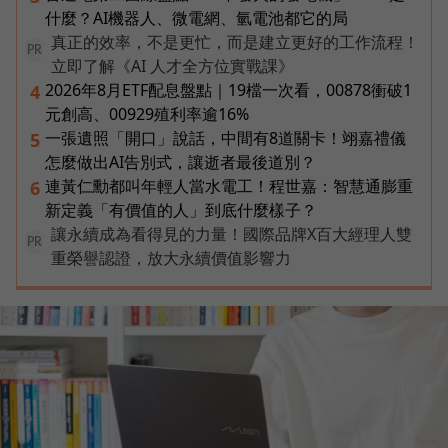
什麼？AI機器人、微電網、氫電池都它的局
真正的效率，不是更忙，而是建立更好的工作流程！
PR
立即了解《AI 人才全方位實戰課》
2026年8月ETF配息盤點｜19檔一次看，00878衝破1
4
元創高、00929殖利率逾16%
一張遺照「開口」說話，中間有8道關卡！翊嘉禮儀
5
怎麼做出AI告別式，讓逝者最後道別？
連黃仁勳都叫年輕人當水電工！程世嘉：智慧通膨重
6
新定義「有價值的人」到底什麼樣子？
讓永續成為看得見的力量！國際品牌X百大經理人雙
PR
重榮譽認證，放大永續價值影響力