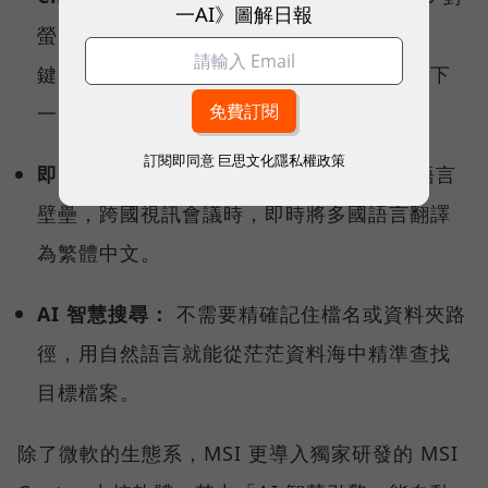
一AI》圖解日報
螢幕內容的即時理解，使用者只要按下快捷
鍵，就能讓系統智慧偵測、分析，預測你的下
一步行動，快速啟動後續工作流程。
訂閱即同意
巨思文化隱私權政策
即時字幕翻譯（Live Captions）：
打破語言
壁壘，跨國視訊會議時，即時將多國語言翻譯
為繁體中文。
AI 智慧搜尋：
不需要精確記住檔名或資料夾路
徑，用自然語言就能從茫茫資料海中精準查找
目標檔案。
除了微軟的生態系，MSI 更導入獨家研發的 MSI