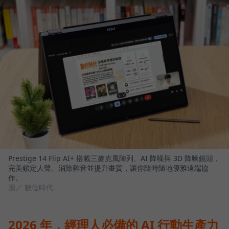
Prestige 14 Flip AI+ 搭載三麥克風陣列、AI 降噪與 3D 降噪鏡頭，
完美鎖定人聲、消除雜音並提升畫質，讓你隨時隨地優雅遠端協
作。
圖／ 數位時代
2026 年，經理人必備的 AI 行動生產力