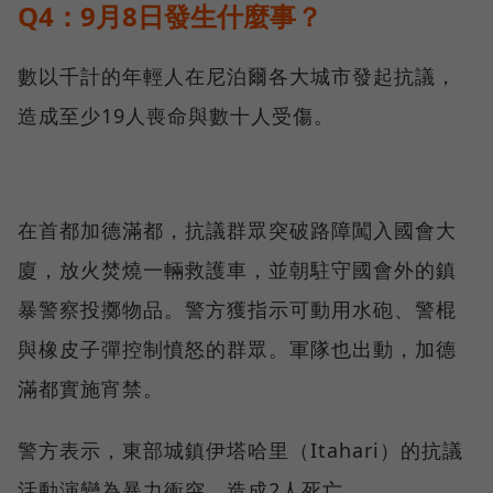
Q4：9月8日發生什麼事？
數以千計的年輕人在尼泊爾各大城市發起抗議，
造成至少19人喪命與數十人受傷。
在首都加德滿都，抗議群眾突破路障闖入國會大
廈，放火焚燒一輛救護車，並朝駐守國會外的鎮
暴警察投擲物品。警方獲指示可動用水砲、警棍
與橡皮子彈控制憤怒的群眾。軍隊也出動，加德
滿都實施宵禁。
警方表示，東部城鎮伊塔哈里（Itahari）的抗議
活動演變為暴力衝突，造成2人死亡。