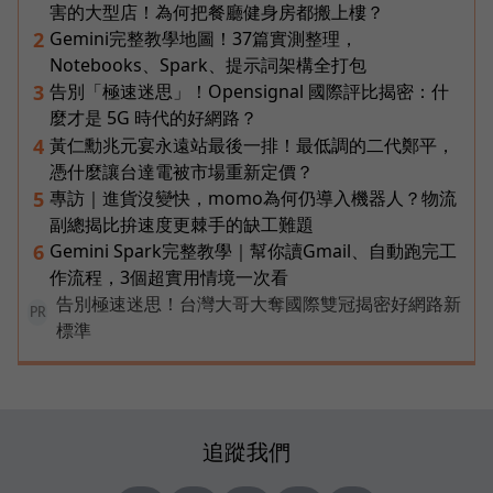
害的大型店！為何把餐廳健身房都搬上樓？
Gemini完整教學地圖！37篇實測整理，
2
Notebooks、Spark、提示詞架構全打包
告別「極速迷思」！Opensignal 國際評比揭密：什
3
麼才是 5G 時代的好網路？
黃仁勳兆元宴永遠站最後一排！最低調的二代鄭平，
4
憑什麼讓台達電被市場重新定價？
專訪｜進貨沒變快，momo為何仍導入機器人？物流
5
副總揭比拚速度更棘手的缺工難題
Gemini Spark完整教學｜幫你讀Gmail、自動跑完工
6
作流程，3個超實用情境一次看
告別極速迷思！台灣大哥大奪國際雙冠揭密好網路新
PR
標準
追蹤我們