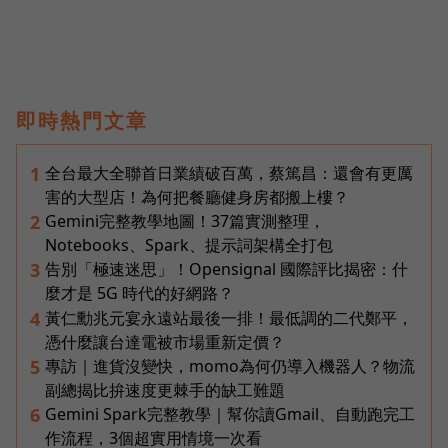
即時熱門文章
全台最大全聯首日業績破百萬，蔡篤昌：還會有更厲
1
害的大型店！為何把餐廳健身房都搬上樓？
Gemini完整教學地圖！37篇實測整理，
2
Notebooks、Spark、提示詞架構全打包
告別「極速迷思」！Opensignal 國際評比揭密：什
3
麼才是 5G 時代的好網路？
黃仁勳兆元宴永遠站最後一排！最低調的二代鄭平，
4
憑什麼讓台達電被市場重新定價？
專訪｜進貨沒變快，momo為何仍導入機器人？物流
5
副總揭比拚速度更棘手的缺工難題
Gemini Spark完整教學｜幫你讀Gmail、自動跑完工
6
作流程，3個超實用情境一次看