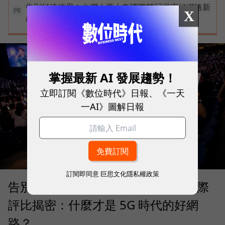
告別極速迷思！台灣大哥大奪國際雙冠揭密好網路新
X
PR
標準
掌握最新 AI 發展趨勢！
立即訂閱《數位時代》日報、《一天
一AI》圖解日報
訂閱即同意
巨思文化隱私權政策
告別「極速迷思」！Opensignal 國際
評比揭密：什麼才是 5G 時代的好網
路？