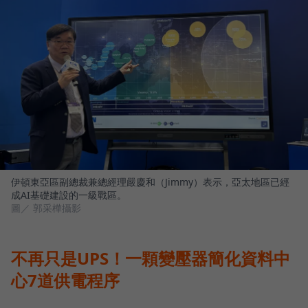
伊頓東亞區副總裁兼總經理嚴慶和（Jimmy）表示，亞太地區已經
成AI基礎建設的一級戰區。
圖／ 郭采樺攝影
不再只是UPS！一顆變壓器簡化資料中
心7道供電程序