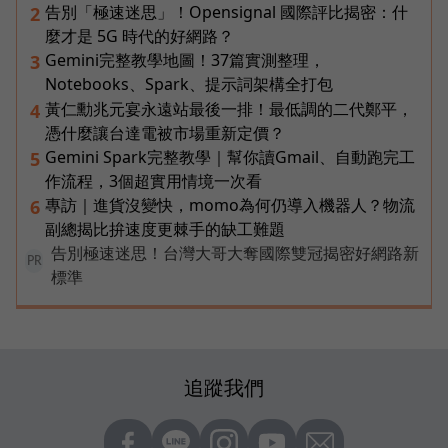
告別「極速迷思」！Opensignal 國際評比揭密：什
2
麼才是 5G 時代的好網路？
Gemini完整教學地圖！37篇實測整理，
3
Notebooks、Spark、提示詞架構全打包
黃仁勳兆元宴永遠站最後一排！最低調的二代鄭平，
4
憑什麼讓台達電被市場重新定價？
Gemini Spark完整教學｜幫你讀Gmail、自動跑完工
5
作流程，3個超實用情境一次看
專訪｜進貨沒變快，momo為何仍導入機器人？物流
6
副總揭比拚速度更棘手的缺工難題
告別極速迷思！台灣大哥大奪國際雙冠揭密好網路新
PR
標準
追蹤我們