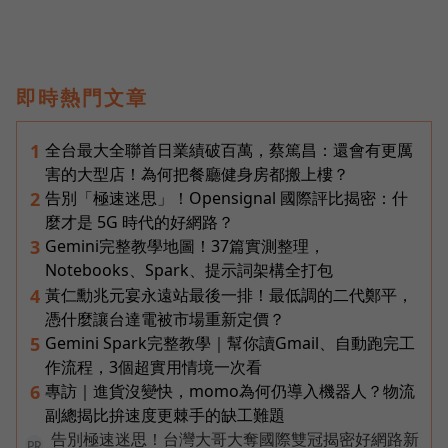
即時熱門文章
全台最大全聯首日業績破百萬，蔡篤昌：還會有更厲
1
害的大型店！為何把餐廳健身房都搬上樓？
告別「極速迷思」！Opensignal 國際評比揭密：什
2
麼才是 5G 時代的好網路？
Gemini完整教學地圖！37篇實測整理，
3
Notebooks、Spark、提示詞架構全打包
黃仁勳兆元宴永遠站最後一排！最低調的二代鄭平，
4
憑什麼讓台達電被市場重新定價？
Gemini Spark完整教學｜幫你讀Gmail、自動跑完工
5
作流程，3個超實用情境一次看
專訪｜進貨沒變快，momo為何仍導入機器人？物流
6
副總揭比拚速度更棘手的缺工難題
告別極速迷思！台灣大哥大奪國際雙冠揭密好網路新
PR