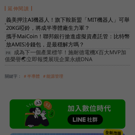
延伸閱讀
義美押注AI機器人！旗下鞍新盟「MIT機器人」可舉
●
20KG啞鈴，將成半導體廠生力軍？
攜手MaiCoin！聯邦銀行搶進虛擬資產託管：比特幣
●
放AMIS冷錢包，是最穩解方嗎？
成為下一個產業標竿！施耐德電機X百大MVP加
值榮譽🌏立即報獎展現企業永續DNA
關鍵字：
＃半導體
＃能源管理