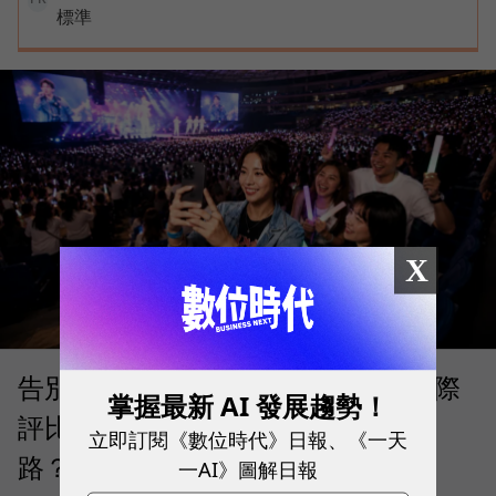
標準
X
告別「極速迷思」！Opensignal 國際
掌握最新 AI 發展趨勢！
評比揭密：什麼才是 5G 時代的好網
立即訂閱《數位時代》日報、《一天
路？
一AI》圖解日報