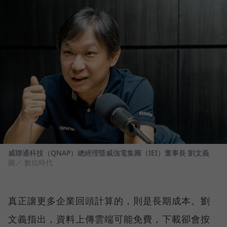
威聯通科技（QNAP）總經理暨威強電集團（IEI）董事長 劉文義
圖／ 數位時代
真正讓更多企業回頭計算的，則是長期成本。劉
文義指出，資料上傳雲端可能免費，下載卻會按