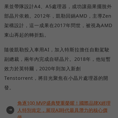
果並帶隊設計A4、A5處理器，成功讓蘋果擺脫外
部晶片依賴。2012年，凱勒回鍋AMD，主導Zen
架構設計，這一成果在2017年問世，被視為AMD
東山再起的轉折點。
隨後凱勒投入車用AI，加入特斯拉擔任自動駕駛
副總裁，兩年內完成自研晶片。2018年，他短暫
效力於英特爾，2020年則加入新創
Tenstorrent，將目光聚焦在小晶片處理器的開
發。
角逐100 MVP盛典雙重榮耀！國際品牌X經理
➜
人特別肯定，展現AI時代最具潛力的核心價
值