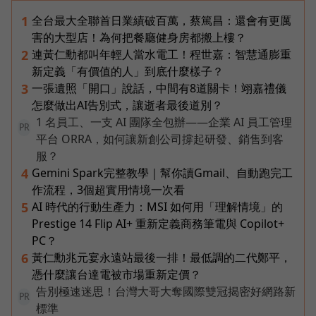
全台最大全聯首日業績破百萬，蔡篤昌：還會有更厲
1
害的大型店！為何把餐廳健身房都搬上樓？
連黃仁勳都叫年輕人當水電工！程世嘉：智慧通膨重
2
新定義「有價值的人」到底什麼樣子？
一張遺照「開口」說話，中間有8道關卡！翊嘉禮儀
3
怎麼做出AI告別式，讓逝者最後道別？
1 名員工、一支 AI 團隊全包辦——企業 AI 員工管理
PR
平台 ORRA，如何讓新創公司撐起研發、銷售到客
服？
Gemini Spark完整教學｜幫你讀Gmail、自動跑完工
4
作流程，3個超實用情境一次看
AI 時代的行動生產力：MSI 如何用「理解情境」的
5
Prestige 14 Flip AI+ 重新定義商務筆電與 Copilot+
PC？
黃仁勳兆元宴永遠站最後一排！最低調的二代鄭平，
6
憑什麼讓台達電被市場重新定價？
告別極速迷思！台灣大哥大奪國際雙冠揭密好網路新
PR
標準