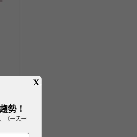
全
C
X
7
展趨勢！
、《一天一