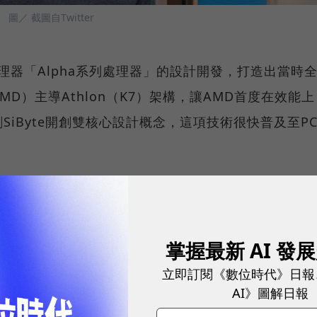
。
圖／ 截圖自Twitter
微處理器「Alpha系列處理器」的設計開發，打造出當時
D）主導Athlon（K7）架構，讓AMD首度在效能上
iByte開創雙核心設計概念，這項技術很快普及至P
emi，Keller加入蘋果並帶隊設計A4、A5處理器，成功讓
，凱勒回鍋AMD，主導Zen架構設計，這一成果在201
轉折點。
掌握最新 AI 發
立即訂閱《數位時代》日報
拉擔任自動駕駛副總裁，兩年內完成自研晶片。2018
AI》圖解日報
則加入新創Tenstorrent，將目光聚焦在小晶片處理