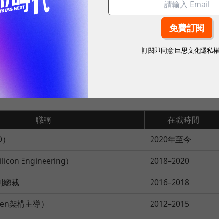
球市場潛能的創新實踐！立即報名100 MVP，挑戰雙獎肯
訂閱即同意
巨思文化隱私
特爾、AMD
職稱
在職時間
O）
2020年至今
con Engineering）
2018–2020
副總裁
2016–2018
en架構主導）
2012–2015