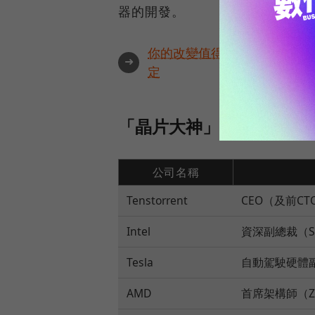
器的開發。
你的改變值得被看見🔥最具全
➜
定
「晶片大神」凱勒曾任職英
公司名稱
Tenstorrent
CEO（及前CT
Intel
資深副總裁（Sili
Tesla
自動駕駛硬體
AMD
首席架構師（Z