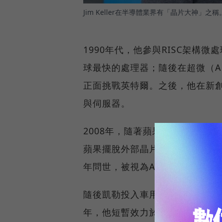
Jim Keller在半導體業界有「晶片大神」之稱
1990年代，他參與RISC架構
球最快的處理器；隨後在超微（AM
正面挑戰英特爾。之後，他在新創S
與伺服器。
2008年，隨著蘋果收購P.A. S
蘋果擺脫外部晶片依賴。2012年
年問世，被視為AMD東山再起的
隨後凱勒投入車用AI，加入特斯
年，他短暫效力於英特爾，2020年