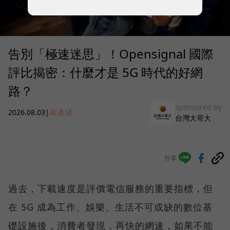
告別「極速迷思」！Opensignal 國際
評比揭密：什麼才是 5G 時代的好網
路？
sponsored by
2026.08.03
|
3C生活
台灣大哥大
分享
過去，下載速度是評價電信服務的重要指標，但
在 5G 成為工作、娛樂、生活不可或缺的數位基
礎設施後，消費者發現，再快的網速，如果不能