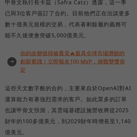
甲骨文執行長卡茲（Safra Catz）透露，這一季
已與3位客戶簽訂了合約。目前他們正在洽談更多
數十億美元規模的交易，代表著剩餘履約義務可
能不久後便會突破5,000億美元。
你的改變值得被看見🔥最具全球市場潛能的
➜
創新實踐！立即報名100 MVP，挑戰雙獎肯
定
這些天文數字般的合約，主要來自於OpenAI對AI
運算能力有著強烈需求的客戶。如此眾多的訂單
也讓甲骨文預測，其雲端基礎設施營收將從2025
財年的100多億美元，到2029財年時增長至1,140
億美元。