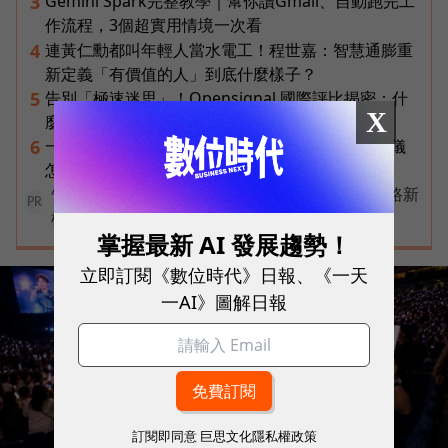
Gemini Spark完整教學｜幫你讀Gmail、自動跑完工
3
作流程，3個超實用情境一次看
連黃仁勳都叫年輕人當水電工！程世嘉：智慧通膨重
4
新定義「有價值的人」到底什麼樣子？
告別「極速迷思」！Opensignal 國際評比揭密：什
5
X
麼才是 5G 時代的好網路？
一張遺照「開口」說話，中間有8道關卡！翊嘉禮儀
6
怎麼做出AI告別式，讓逝者最後道別？
告別極速迷思！台灣大哥大奪國際雙冠揭密好網路新
PR
標準
掌握最新 AI 發展趨勢！
立即訂閱《數位時代》日報、《一天
一AI》圖解日報
訂閱即同意
巨思文化隱私權政策