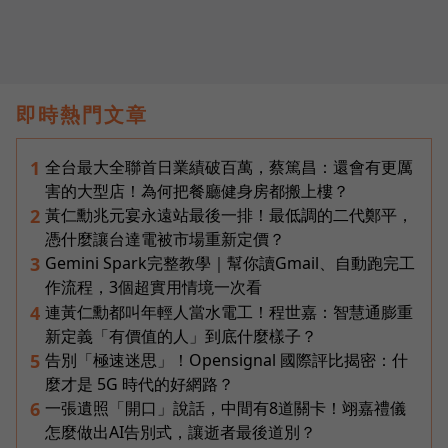
即時熱門文章
全台最大全聯首日業績破百萬，蔡篤昌：還會有更厲
1
害的大型店！為何把餐廳健身房都搬上樓？
黃仁勳兆元宴永遠站最後一排！最低調的二代鄭平，
2
憑什麼讓台達電被市場重新定價？
Gemini Spark完整教學｜幫你讀Gmail、自動跑完工
3
作流程，3個超實用情境一次看
連黃仁勳都叫年輕人當水電工！程世嘉：智慧通膨重
4
新定義「有價值的人」到底什麼樣子？
告別「極速迷思」！Opensignal 國際評比揭密：什
5
麼才是 5G 時代的好網路？
一張遺照「開口」說話，中間有8道關卡！翊嘉禮儀
6
怎麼做出AI告別式，讓逝者最後道別？