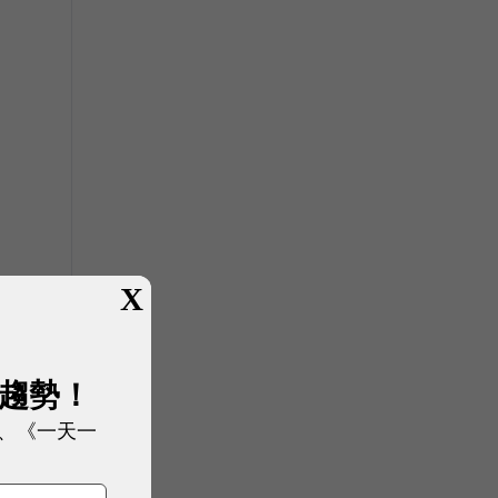
X
展趨勢！
、《一天一