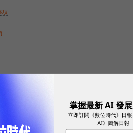
事項
項
掌握最新 AI 發
因應國際情勢強化經濟社會及民生國安韌性特別條例》，
立即訂閱《數位時代》日報
AI》圖解日報
清德於11月23日公布特別預算，行政院也在同日核定