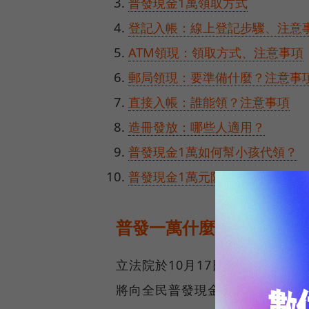
普發現金1萬領取方式
登記入帳：線上登記步驟、注意
ATM領現：領取方式、注意事項
郵局領現：要準備什麼？注意事
直接入帳：誰能領？注意事項
造冊發放：哪些人適用？
普發現金1萬如何幫小孩代領？
普發現金1萬元防詐提醒
普發一萬什麼時候發？
立法院於10月17日三讀通過《
將向全民普發現金1萬元。總統賴