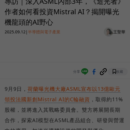
專訪｜深入ASML內部3年，《造光者》
作者如何看投資Mistral AI？揭開曝光
機龍頭的AI野心
2025.09.12
|
半導體與電子產業
王聖華
分享
收藏
9月9日，
荷蘭曝光機大廠ASML宣布以13億歐元
領投法國新創Mistral AI的C輪融資
，取得約11%
股權，並將進入其戰略委員會。雙方將展開長期
合作，探索AI模型在ASML產品組合、研發與營運