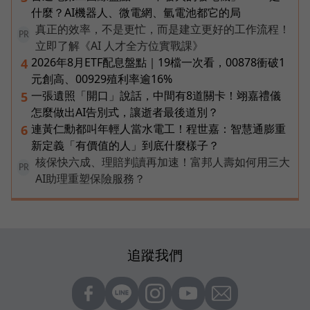
什麼？AI機器人、微電網、氫電池都它的局
真正的效率，不是更忙，而是建立更好的工作流程！
PR
立即了解《AI 人才全方位實戰課》
2026年8月ETF配息盤點｜19檔一次看，00878衝破1
4
元創高、00929殖利率逾16%
一張遺照「開口」說話，中間有8道關卡！翊嘉禮儀
5
怎麼做出AI告別式，讓逝者最後道別？
連黃仁勳都叫年輕人當水電工！程世嘉：智慧通膨重
6
新定義「有價值的人」到底什麼樣子？
核保快六成、理賠判讀再加速！富邦人壽如何用三大
PR
AI助理重塑保險服務？
追蹤我們