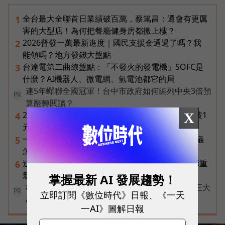
全台最大全聯首日業績破百萬，蔡篤昌：還會有更厲
1
害的大型店！為何把餐廳健身房都搬上樓？
2026普發一萬最新進度｜國民支援金通過了嗎？我
2
能領嗎？地方發錢大盤點
台達電第二曲線盤點：「不發火的發電機」SOFC是
3
什麼？AI機器人、微電網、氫電池都它的局
連5年蟬聯全國冠軍！台中市政府如何編列中央3倍預
PR
算翻轉閱讀？
2026年8月ETF配息盤點｜19檔一次看，00878衝破1
X
4
元創高、00929殖利率逾16%
一張遺照「開口」說話，中間有8道關卡！翊嘉禮儀
5
怎麼做出AI告別式，讓逝者最後道別？
連黃仁勳都叫年輕人當水電工！程世嘉：智慧通膨重
6
新定義「有價值的人」到底什麼樣子？
掌握最新 AI 發展趨勢！
核保快六成、理賠判讀再加速！富邦人壽如何用三大
立即訂閱《數位時代》日報、《一天
PR
AI助理重塑保險服務？
一AI》圖解日報