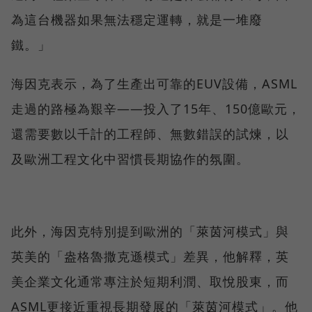
為這台機器如果無法穩定運轉，就是一堆廢
鐵。」
海因克表示，為了生產出可靠的EUV設備，ASML
走過的路極為艱辛——投入了15年、150億歐元，
還需要數以千計的工程師、無數錯誤的試煉，以
及歐洲工程文化中習慣長期協作的氛圍。
此外，海因克特別提到歐洲的「萊茵河模式」與
英美的「盎格魯撒克遜模式」差異，他解釋，英
美企業文化通常專注於短期利潤、取悅股東，而
ASML更接近重視長期發展的「萊茵河模式」。他