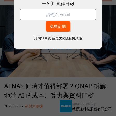
一AI》圖解日報
訂閱即同意
巨思文化隱私權政策
AI NAS 何時才值得部署？QNAP 拆解
地端 AI 的成本、算力與資料門檻
sponsored by
2026.08.05
|
AI與大數據
威聯通科技股份有限公司