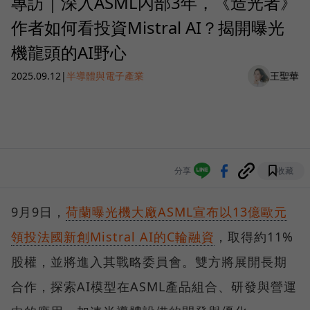
專訪｜深入ASML內部3年，《造光者》
作者如何看投資Mistral AI？揭開曝光
機龍頭的AI野心
2025.09.12
|
半導體與電子產業
王聖華
分享
收藏
9月9日，
荷蘭曝光機大廠ASML宣布以13億歐元
領投法國新創Mistral AI的C輪融資
，取得約11%
股權，並將進入其戰略委員會。雙方將展開長期
合作，探索AI模型在ASML產品組合、研發與營運