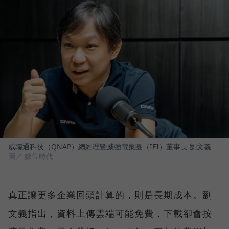
威聯通科技（QNAP）總經理暨威強電集團（IEI）董事長 劉文義
圖／ 數位時代
真正讓更多企業回頭計算的，則是長期成本。劉
文義指出，資料上傳雲端可能免費，下載卻會按