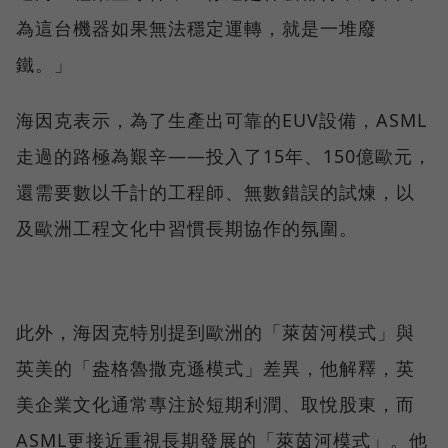
為這台機器如果無法穩定運轉，就是一堆廢
鐵。」
海因克表示，為了生產出可靠的EUV設備，ASML
走過的路極為艱辛——投入了15年、150億歐元，
還需要數以千計的工程師、無數錯誤的試煉，以
及歐洲工程文化中習慣長期協作的氛圍。
此外，海因克特別提到歐洲的「萊茵河模式」與
英美的「盎格魯撒克遜模式」差異，他解釋，英
美企業文化通常專注於短期利潤、取悅股東，而
ASML更接近重視長期發展的「萊茵河模式」。他