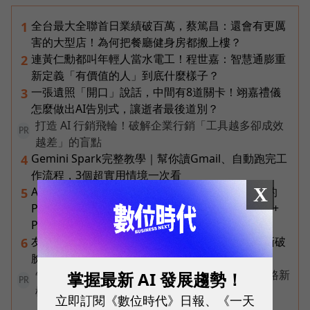
全台最大全聯首日業績破百萬，蔡篤昌：還會有更厲
1
害的大型店！為何把餐廳健身房都搬上樓？
連黃仁勳都叫年輕人當水電工！程世嘉：智慧通膨重
2
新定義「有價值的人」到底什麼樣子？
一張遺照「開口」說話，中間有8道關卡！翊嘉禮儀
3
怎麼做出AI告別式，讓逝者最後道別？
打造 AI 行銷飛輪！破解企業行銷「工具越多卻成效
PR
越差」的盲點
Gemini Spark完整教學｜幫你讀Gmail、自動跑完工
4
作流程，3個超實用情境一次看
X
AI 時代的行動生產力：MSI 如何用「理解情境」的
5
Prestige 14 Flip AI+ 重新定義商務筆電與 Copilot+
PC？
友達二把手裸辭內幕！彭双浪親邀的接班人為何撕破
6
臉？「落後群創」成最後稻草？
告別極速迷思！台灣大哥大奪國際雙冠揭密好網路新
掌握最新 AI 發展趨勢！
PR
標準
立即訂閱《數位時代》日報、《一天