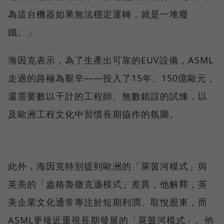
為這台機器如果無法穩定運轉，就是一堆廢
鐵。」
海因克表示，為了生產出可靠的EUV設備，ASML
走過的路極為艱辛——投入了15年、150億歐元，
還需要數以千計的工程師、無數錯誤的試煉，以
及歐洲工程文化中習慣長期協作的氛圍。
此外，海因克特別提到歐洲的「萊茵河模式」與
英美的「盎格魯撒克遜模式」差異，他解釋，英
美企業文化通常專注於短期利潤、取悅股東，而
ASML更接近重視長期發展的「萊茵河模式」。他