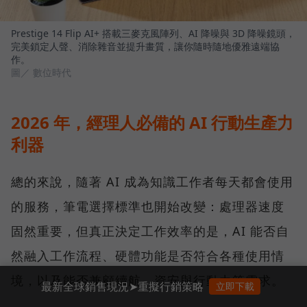
Prestige 14 Flip AI+ 搭載三麥克風陣列、AI 降噪與 3D 降噪鏡頭，
完美鎖定人聲、消除雜音並提升畫質，讓你隨時隨地優雅遠端協
作。
圖／ 數位時代
2026 年，經理人必備的 AI 行動生產力
利器
總的來說，隨著 AI 成為知識工作者每天都會使用
的服務，筆電選擇標準也開始改變：處理器速度
固然重要，但真正決定工作效率的是，AI 能否自
然融入工作流程、硬體功能是否符合各種使用情
境，以及能否兼顧續航、資安與行動力等需求。
最新全球銷售現況➤重擬行銷策略
立即下載