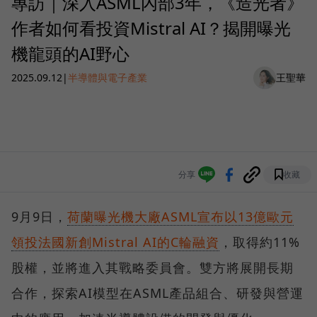
專訪｜深入ASML內部3年，《造光者》
作者如何看投資Mistral AI？揭開曝光
機龍頭的AI野心
2025.09.12
|
半導體與電子產業
王聖華
分享
收藏
9月9日，
荷蘭曝光機大廠ASML宣布以13億歐元
領投法國新創Mistral AI的C輪融資
，取得約11%
股權，並將進入其戰略委員會。雙方將展開長期
合作，探索AI模型在ASML產品組合、研發與營運