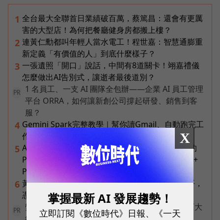
全台最大全聯首日業績破百萬，蔡篤昌：還會有更厲
1
害的大型店！為何把餐廳健身房都搬上樓？
連黃仁勳都叫年輕人當水電工！程世嘉：智慧通膨重
2
新定義「有價值的人」到底什麼樣子？
一張遺照「開口」說話，中間有8道關卡！翊嘉禮儀
3
怎麼做出AI告別式，讓逝者最後道別？
1 名員工、一支 AI 團隊全包辦——企業 AI 員工管理
PR
平台 ORRA，如何讓新創公司撐起研發、銷售到客
服？
Gemini Spark完整教學｜幫你讀Gmail、自動跑完工
4
X
作流程，3個超實用情境一次看
AI 時代的行動生產力：MSI 如何用「理解情境」的
5
Prestige 14 Flip AI+ 重新定義商務筆電與 Copilot+
PC？
黃仁勳兆元宴永遠站最後一排！最低調的二代鄭平，
6
憑什麼讓台達電被市場重新定價？
掌握最新 AI 發展趨勢！
變動中迎戰未知，改變值得被看見！國際品牌X百大
立即訂閱《數位時代》日報、《一天
PR
經理人雙重肯定，展現AI時代關鍵成長力