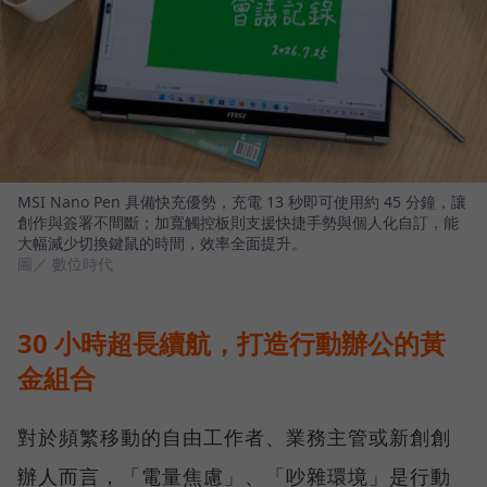
MSI Nano Pen 具備快充優勢，充電 13 秒即可使用約 45 分鐘，讓
創作與簽署不間斷；加寬觸控板則支援快捷手勢與個人化自訂，能
大幅減少切換鍵鼠的時間，效率全面提升。
圖／ 數位時代
30 小時超長續航，打造行動辦公的黃
金組合
對於頻繁移動的自由工作者、業務主管或新創創
辦人而言，「電量焦慮」、「吵雜環境」是行動