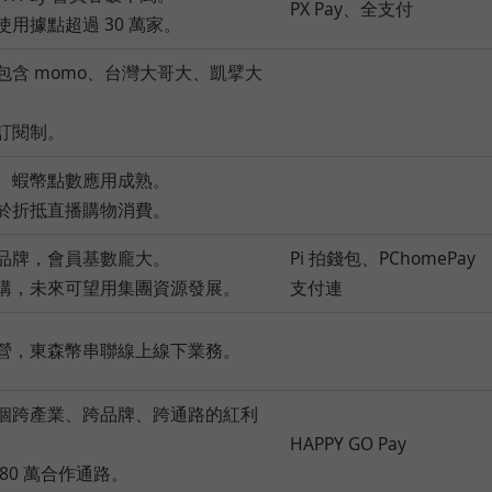
PX Pay、全支付
可使用據點超過 30 萬家。
路包含 momo、台灣大哥大、凱擘大
員訂閱制。
級、蝦幣點數應用成熟。
用於折抵直播購物消費。
商品牌，會員基數龐大。
Pi 拍錢包、PChomePay
一併購，未來可望用集團資源發展。
支付連
化經營，東森幣串聯線上線下業務。
第一個跨產業、跨品牌、跨通路的紅利
HAPPY GO Pay
 80 萬合作通路。