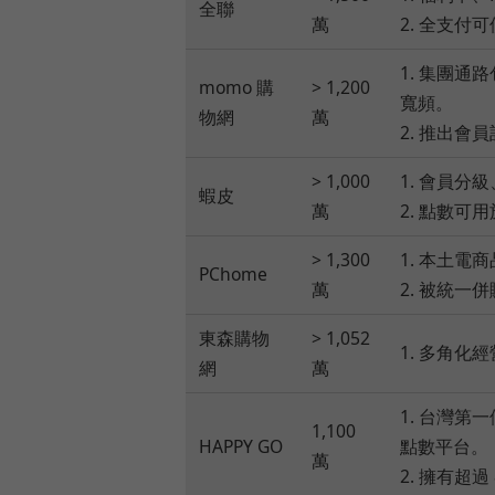
全聯
萬
2. 全支付
1. 集團通
momo 購
> 1,200
寬頻。
物網
萬
2. 推出會
> 1,000
1. 會員分
蝦皮
萬
2. 點數可
> 1,300
1. 本土電
PChome
萬
2. 被統
東森購物
> 1,052
1. 多角
網
萬
1. 台灣
1,100
HAPPY GO
點數平台。
萬
2. 擁有超過