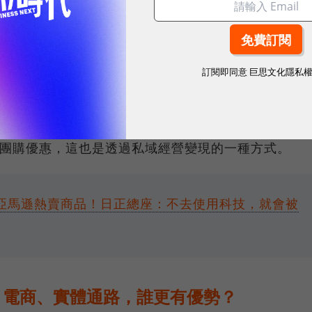
體聯播網（RMN，retail media network）
正在嘗試的變現方式，因為擁有大量會員，可以分享數
，比如超商會員數據顯示某群顧客熱衷露營，就能與戶
訂閱即同意
巨思文化隱私
開始經營團購，例如在全家、統一超商就常見店員邀請
分享團購優惠，這也是透過私域經營變現的一種方式。
成亞馬遜熱賣商品！日正總座：不去使用科技，就會被
！電商、實體通路，誰更有優勢？