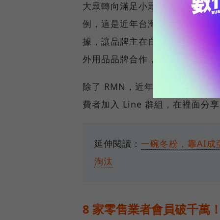
大眾轉向滿足小眾利基市場。他以零售媒
例，這是近年台灣大型零售業者
據，讓品牌主在自家通路下廣告
外用品品牌合作，延伸新消費。
除了 RMN，近年有些零售通路
費者加入 Line 群組，在裡面
延伸閱讀：
一碗冬粉，靠AI
淘汰
8 家零售業者會員破千萬