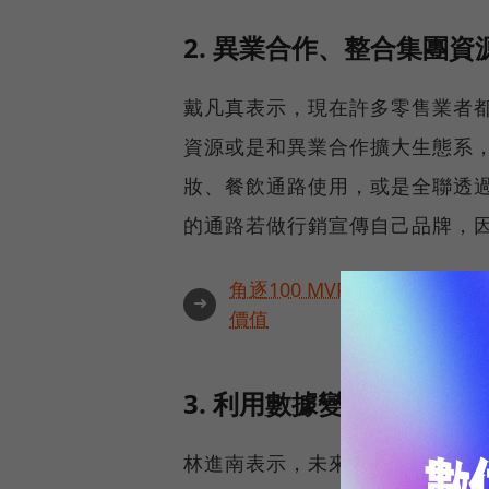
2. 異業合作、整合集團
戴凡真表示，現在許多零售業者
資源或是和異業合作擴大生態系，例
妝、餐飲通路使用，或是全聯透
的通路若做行銷宣傳自己品牌，
角逐100 MVP盛典雙重榮
➜
價值
3. 利用數據變現，挖掘會
林進南表示，未來零售商的會員