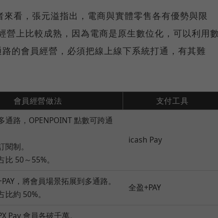
業者來看，張元溢指出，電商與實體零售各有優勢與限
員經營上比較成熟，因為電商是原生數位化，可以利用
通路的會員經營，必須把線上線下系統打通，有其難
會員經營做法
支付工具
多通路，OPENPOINT 點數可跨通
icash Pay
員訂閱制。
占比 50～55%。
盈+PAY，將會員場景拓展到多通路。
全盈+PAY
占比約 50%。
PX Pay 會員各破千萬。