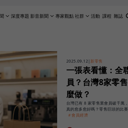
聞
深度專題
影音新聞
專家觀點
社群
活動
課程
雜誌
2025.09.12
|
新零售
一張表看懂：全
員？台灣8家零
麼做？
台灣已有 8 家零售業會員破千
真的愈多愈好嗎？零售巨頭的比
＃會員經濟