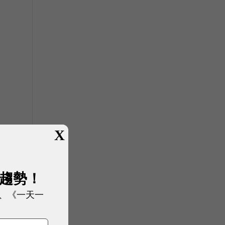
X
展趨勢！
、《一天一