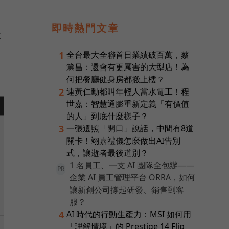
即時熱門文章
數
全台最大全聯首日業績破百萬，蔡
1
篤昌：還會有更厲害的大型店！為
何把餐廳健身房都搬上樓？
連黃仁勳都叫年輕人當水電工！程
2
世嘉：智慧通膨重新定義「有價值
的人」到底什麼樣子？
一張遺照「開口」說話，中間有8道
3
關卡！翊嘉禮儀怎麼做出AI告別
式，讓逝者最後道別？
1 名員工、一支 AI 團隊全包辦——
PR
企業 AI 員工管理平台 ORRA，如何
讓新創公司撐起研發、銷售到客
服？
AI 時代的行動生產力：MSI 如何用
4
「理解情境」的 Prestige 14 Flip