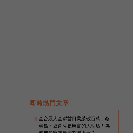
球
即時熱門文章
全台最大全聯首日業績破百萬，蔡
1
篤昌：還會有更厲害的大型店！為
何把餐廳健身房都搬上樓？