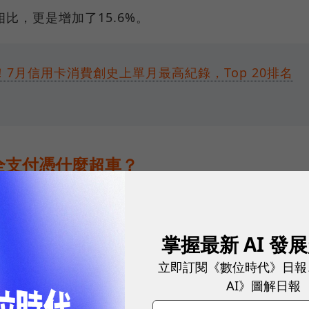
相比，更是增加了15.6%。
7月信用卡消費創史上單月最高紀錄，Top 20排名
全支付憑什麼超車？
的用戶基礎和市場滲透率，穩坐「代理收付」金額的龍
大轉變，全支付繳出58.12億元的亮眼成績，超越街口
掌握最新 AI 發
立即訂閱《數位時代》日報
AI》圖解日報