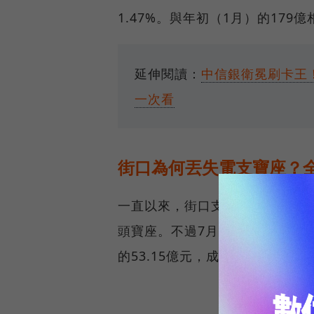
1.47%。與年初（1月）的179億
延伸閱讀：
中信銀衛冕刷卡王！
一次看
街口為何丟失電支寶座？
一直以來，街口支付憑藉著龐大
頭寶座。不過7月的電支市場風向
的53.15億元，成為新龍頭。