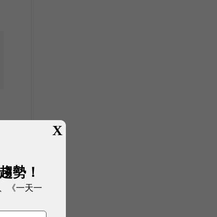
X
展趨勢！
、《一天一