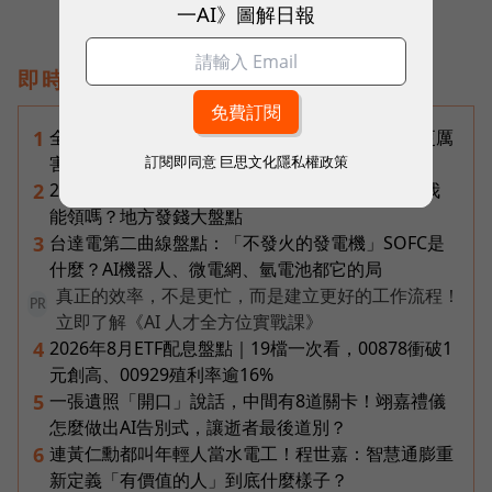
一AI》圖解日報
即時熱門文章
全台最大全聯首日業績破百萬，蔡篤昌：還會有更厲
1
訂閱即同意
巨思文化隱私權政策
害的大型店！為何把餐廳健身房都搬上樓？
2026普發一萬最新進度｜國民支援金通過了嗎？我
2
能領嗎？地方發錢大盤點
台達電第二曲線盤點：「不發火的發電機」SOFC是
3
什麼？AI機器人、微電網、氫電池都它的局
真正的效率，不是更忙，而是建立更好的工作流程！
PR
立即了解《AI 人才全方位實戰課》
2026年8月ETF配息盤點｜19檔一次看，00878衝破1
4
元創高、00929殖利率逾16%
一張遺照「開口」說話，中間有8道關卡！翊嘉禮儀
5
怎麼做出AI告別式，讓逝者最後道別？
連黃仁勳都叫年輕人當水電工！程世嘉：智慧通膨重
6
新定義「有價值的人」到底什麼樣子？