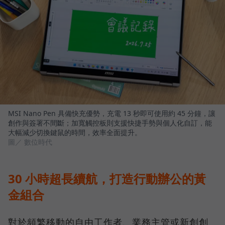
MSI Nano Pen 具備快充優勢，充電 13 秒即可使用約 45 分鐘，讓
創作與簽署不間斷；加寬觸控板則支援快捷手勢與個人化自訂，能
大幅減少切換鍵鼠的時間，效率全面提升。
圖／ 數位時代
30 小時超長續航，打造行動辦公的黃
金組合
對於頻繁移動的自由工作者、業務主管或新創創