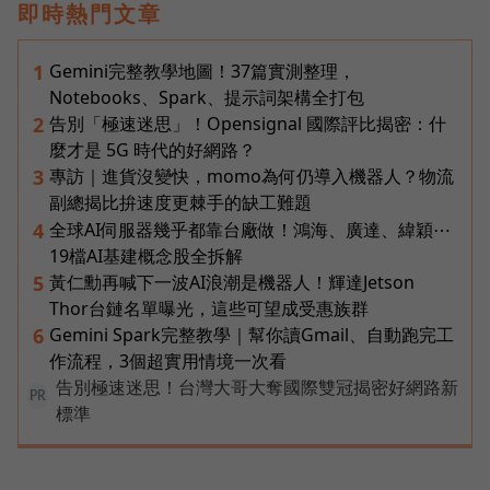
即時熱門文章
Gemini完整教學地圖！37篇實測整理，
1
Notebooks、Spark、提示詞架構全打包
告別「極速迷思」！Opensignal 國際評比揭密：什
2
麼才是 5G 時代的好網路？
專訪｜進貨沒變快，momo為何仍導入機器人？物流
3
副總揭比拚速度更棘手的缺工難題
全球AI伺服器幾乎都靠台廠做！鴻海、廣達、緯穎⋯
4
19檔AI基建概念股全拆解
黃仁勳再喊下一波AI浪潮是機器人！輝達Jetson
5
Thor台鏈名單曝光，這些可望成受惠族群
Gemini Spark完整教學｜幫你讀Gmail、自動跑完工
6
作流程，3個超實用情境一次看
告別極速迷思！台灣大哥大奪國際雙冠揭密好網路新
PR
標準