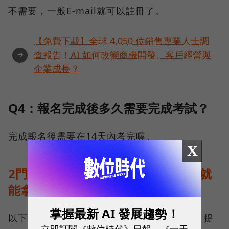
不需要，一般E-mail就可以註冊了。
【免費下載】全球 4,050 位銷售專業人士調
➜
查報告！AI 如何改變商機開發、客戶經營與
企業成長？
Q4：報名完成後多久需要完成考試？
完成報名後需要在14天內考完喔。
X
2門附結業證書的免費課，上完課程就
能拿
掌握最新 AI 發展趨勢！
以下兩門課程同樣由 Google for Education 提
立即訂閱《數位時代》日報、《一天