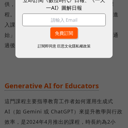
供，2門課程的時長皆為2小時，為新手友善課
一AI》圖解日報
程。曾經註冊並填寫過個人資訊的學員，只需進
入課程網址（點擊下面課程標題），按下「開
始」即可直接上課。課程結束後將進行考試，通
過後可獲得 Google 認證的結業證書。
訂閱即同意
巨思文化隱私權政策
Generative AI for Educators
這門課程主要指導教育工作者如何運用生成式
AI（如 Gemini 或 ChatGPT）來提升教學與行政
效率，是2024年4月推出的課程，時長約為2小