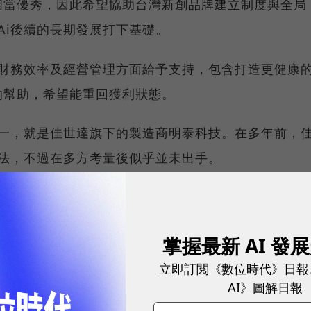
相當優秀，因此希望協助台灣新創品牌建立制度與全局
Ai後續的長期發展打下基礎。
會在財務效率及經營管理方面給予支持，包含打造更健康
的幫助，希望能重回獲利狀態。
商之一，就是佳世達旗下的製造商明泰科技。在多年前，
的想法，不過在多方考量後似乎並未出手。
屬不易。CuboAi團隊表示，接下來會運用佳世達集團的
I，服務全球的新手爸媽和家庭們。
掌握最新 AI 發
立即訂閱《數位時代》日報
要！CuboAi年收5億寶寶攝影機，靠2大心法直搗
AI》圖解日報
職場霸凌預防措施「最重罰15萬元」：CuboAi有