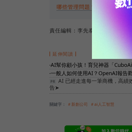
哪些管理問題？
責任編輯：李先泰
延伸閱讀
AI幫你顧小孩！育兒神器「Cubo
●
一般人如何使用AI？OpenAI報
●
AI 已經走進每一筆商機，高
告➤
關鍵字：
＃新創公司
＃ai人工智慧