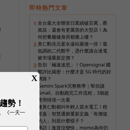
即時熱門文章
全台最大全聯首日業績破百萬，蔡
1
的
篤昌：還會有更厲害的大型店！為
何把餐廳健身房都搬上樓？
黃仁勳兆元宴永遠站最後一排！最
2
低調的二代鄭平，憑什麼讓台達電
佳
被市場重新定價？
告別「極速迷思」！Opensignal 國
3
際評比揭密：什麼才是 5G 時代的好
X
網路？
Gemini Spark完整教學｜幫你讀
4
Gmail、自動跑完工作流程，3個超
實用情境一次看
展趨勢！
連黃仁勳都叫年輕人當水電工！程
5
、《一天一
世嘉：智慧通膨重新定義「有價值
的人」到底什麼樣子？
專訪｜進貨沒變快，momo為何仍
6