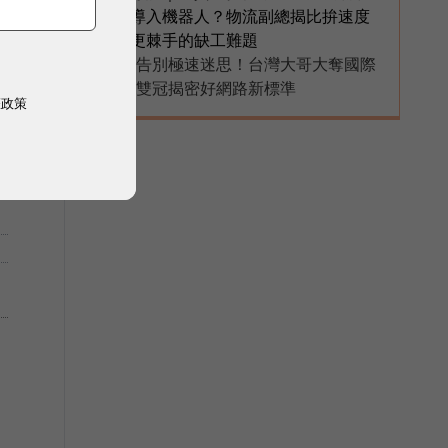
導入機器人？物流副總揭比拚速度
更棘手的缺工難題
告別極速迷思！台灣大哥大奪國際
PR
雙冠揭密好網路新標準
權政策