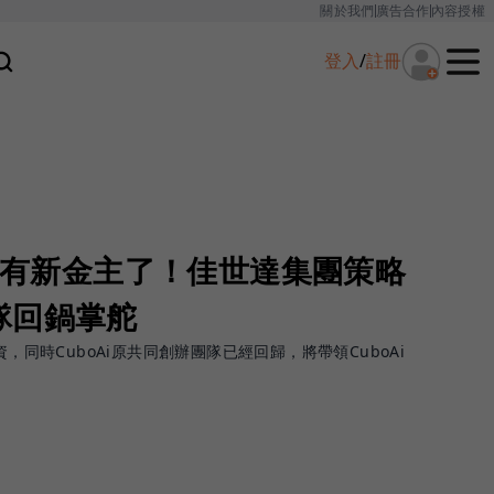
關於我們
廣告合作
內容授權
登入
/
註冊
Ai有新金主了！佳世達集團策略
隊回鍋掌舵
資，同時CuboAi原共同創辦團隊已經回歸，將帶領CuboAi