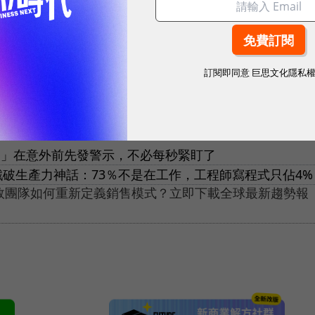
訂閱即同意
巨思文化隱私
Ai」在意外前先發警示，不必每秒緊盯了
告戳破生產力神話：73％不是在工作，工程師寫程式只佔4%
績效團隊如何重新定義銷售模式？立即下載全球最新趨勢報