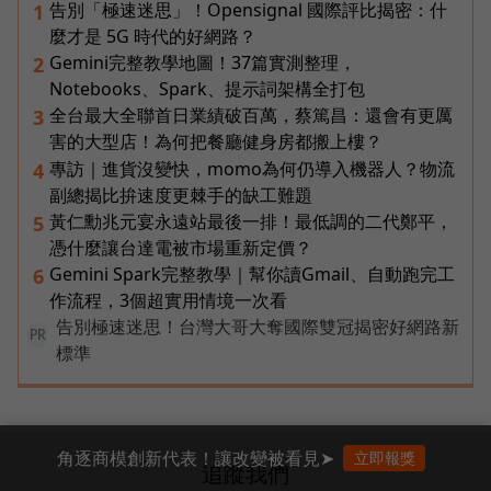
告別「極速迷思」！Opensignal 國際評比揭密：什
1
麼才是 5G 時代的好網路？
Gemini完整教學地圖！37篇實測整理，
2
Notebooks、Spark、提示詞架構全打包
全台最大全聯首日業績破百萬，蔡篤昌：還會有更厲
3
害的大型店！為何把餐廳健身房都搬上樓？
專訪｜進貨沒變快，momo為何仍導入機器人？物流
4
副總揭比拚速度更棘手的缺工難題
黃仁勳兆元宴永遠站最後一排！最低調的二代鄭平，
5
憑什麼讓台達電被市場重新定價？
Gemini Spark完整教學｜幫你讀Gmail、自動跑完工
6
作流程，3個超實用情境一次看
告別極速迷思！台灣大哥大奪國際雙冠揭密好網路新
PR
標準
角逐商模創新代表！讓改變被看見➤
立即報獎
追蹤我們