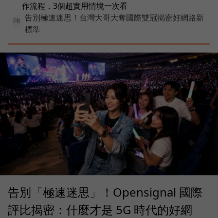
作流程，3個超實用情境一次看
告別極速迷思！台灣大哥大奪國際雙冠揭密好網路新
PR
標準
告別「極速迷思」！Opensignal 國際
評比揭密：什麼才是 5G 時代的好網