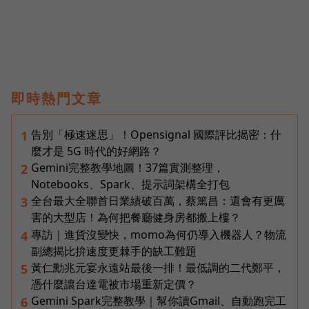
即時熱門文章
告別「極速迷思」！Opensignal 國際評比揭密：什
1
麼才是 5G 時代的好網路？
Gemini完整教學地圖！37篇實測整理，
2
Notebooks、Spark、提示詞架構全打包
全台最大全聯首日業績破百萬，蔡篤昌：還會有更厲
3
害的大型店！為何把餐廳健身房都搬上樓？
專訪｜進貨沒變快，momo為何仍導入機器人？物流
4
副總揭比拚速度更棘手的缺工難題
黃仁勳兆元宴永遠站最後一排！最低調的二代鄭平，
5
憑什麼讓台達電被市場重新定價？
Gemini Spark完整教學｜幫你讀Gmail、自動跑完工
6