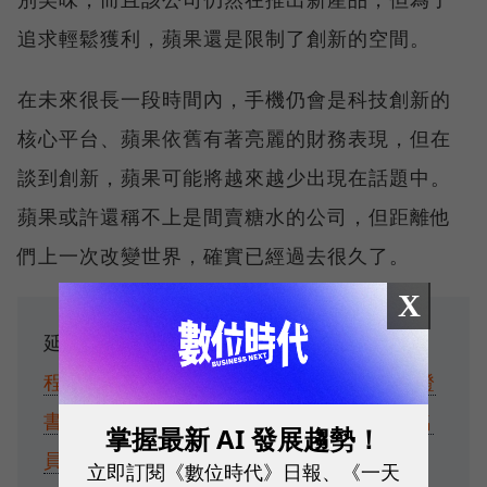
追求輕鬆獲利，蘋果還是限制了創新的空間。
在未來很長一段時間內，手機仍會是科技創新的
核心平台、蘋果依舊有著亮麗的財務表現，但在
談到創新，蘋果可能將越來越少出現在話題中。
蘋果或許還稱不上是間賣糖水的公司，但距離他
們上一次改變世界，確實已經過去很久了。
X
延伸閱讀：
Canva也有線上課！8門免費課
程介紹：時長短、通過考試後還能拿官方證
書
大潤發變身大全聯幕後：一場牽涉4千名
掌握最新 AI 發展趨勢！
員工的整併，為何離職率僅有1.5%？
立即訂閱《數位時代》日報、《一天