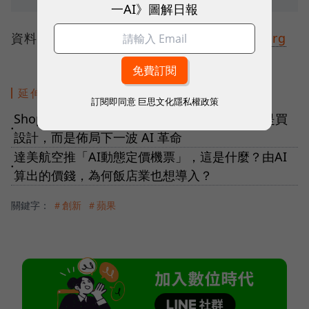
一AI》圖解日報
資料來源：
Stratechery
、
Apple
、
Bloomberg
延伸閱讀
訂閱即同意
巨思文化隱私權政策
Shopify最新收購案打造「7人海豹部隊」！不是買
●
設計，而是佈局下一波 AI 革命
達美航空推「AI動態定價機票」，這是什麼？由AI
●
算出的價錢，為何飯店業也想導入？
關鍵字：
＃創新
＃蘋果