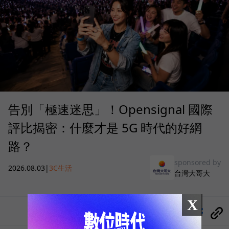
告別「極速迷思」！Opensignal 國際
評比揭密：什麼才是 5G 時代的好網
路？
sponsored by
2026.08.03
|
3C生活
台灣大哥大
X
分享