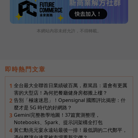
本網站內容未經允許，不得轉載。
即時熱門文章
全台最大全聯首日業績破百萬，蔡篤昌：還會有更厲
1
害的大型店！為何把餐廳健身房都搬上樓？
告別「極速迷思」！Opensignal 國際評比揭密：什
2
麼才是 5G 時代的好網路？
Gemini完整教學地圖！37篇實測整理，
3
Notebooks、Spark、提示詞架構全打包
黃仁勳兆元宴永遠站最後一排！最低調的二代鄭平，
4
憑什麼讓台達電被市場重新定價？