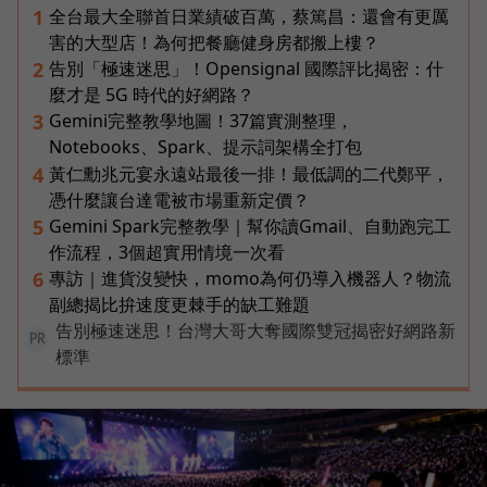
全台最大全聯首日業績破百萬，蔡篤昌：還會有更厲
1
害的大型店！為何把餐廳健身房都搬上樓？
告別「極速迷思」！Opensignal 國際評比揭密：什
2
麼才是 5G 時代的好網路？
Gemini完整教學地圖！37篇實測整理，
3
Notebooks、Spark、提示詞架構全打包
黃仁勳兆元宴永遠站最後一排！最低調的二代鄭平，
4
憑什麼讓台達電被市場重新定價？
Gemini Spark完整教學｜幫你讀Gmail、自動跑完工
5
作流程，3個超實用情境一次看
專訪｜進貨沒變快，momo為何仍導入機器人？物流
6
副總揭比拚速度更棘手的缺工難題
告別極速迷思！台灣大哥大奪國際雙冠揭密好網路新
PR
標準