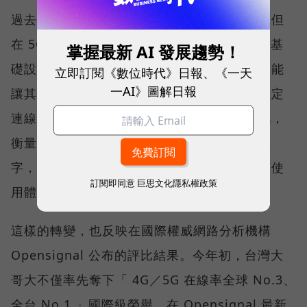
過去，下載速度是評價電信服務的重要指標，但
在 5G 成為工作、娛樂、生活不可或缺的數位基
掌握最新 AI 發展趨勢！
礎設施後，消費者發現，再快的網速，如果不能
立即訂閱《數位時代》日報、《一天
一AI》圖解日報
讓其在人潮聚集、高速移動或室內空間維持穩定
連線，即無法轉換成好的使用體驗，也因如此，
衡量「好網路」的標準，也逐漸從追求測速數
字，轉向任何時間、任何地點都能穩定連線的使
訂閱即同意
巨思文化隱私權政策
用體驗。
這樣的轉變，也反映在國際權威網路分析機構
Opensignal 公布的評比結果。今年初，台灣大
哥大不僅率先奪下「 4G／5G 在線率全球 No.3、
全台 No.1 」國際級榮譽，在 Opensignal 最新