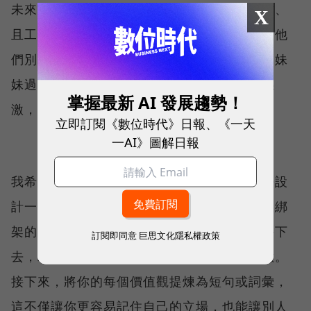
未來沒有太多主導權，只能從事不喜歡的工作、
X
且工時很長，必須犧牲許多希望和夢想，因為他
們別無選擇。但他們的最終目標，就是讓我和妹
妹過著無須煩惱的生活，這一點我永遠心懷感
掌握最新 AI 發展趨勢！
激，也希望用我選擇的生活來回報這份付出。
立即訂閱《數位時代》日報、《一天
一AI》圖解日報
我希望善用這份禮物，與對未來的掌控權，去設
計一種以我想要的生活為核心、而不是被事業綁
架的人生。當你清楚了解自己的信念，請堅持下
訂閱即同意
巨思文化隱私權政策
去，承擔責任並堅定立場，即使其他人不同意。
接下來，將你的每個價值觀提煉為短句或詞彙，
這不僅讓你更容易記住自己的立場，也能讓別人