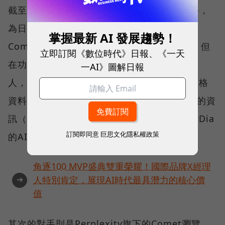
截至目前，在AI瀏覽器戰場中相對領先的對手，
為日前被Atlassian併購的The Browser
掌握最新 AI 發展趨勢！
Company，其Dia瀏覽器目前仍在測試階段，但
立即訂閱《數位時代》日報、《一天
在功能上，不但結合了傳統瀏覽器與聊天機器
一AI》圖解日報
人，還能在多個分頁間協作，例如自動搬移表格
資料、整合Gmail行事曆等，讓所有具備URL的資
訊（可以在瀏覽器上打開的資訊）都能即時被Dia
訂閱即同意
巨思文化隱私權政策
的AI模型調用。
角逐100 MVP盛典雙重榮耀！國際品牌X經理
➜
人特別肯定，展現AI時代最具潛力的核心價
值
其次的對手則是Perplexity旗下的Comet瀏覽