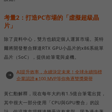
考量2：打造PC市場的「虛擬超級晶
片」
除了資料中心，雙方也鎖定個人運算市場。英特
爾將開發整合輝達RTX GPU小晶片的x86系統單
晶片（SoC），提供給筆電與桌機。
AI提升效率，永續決定未來！全球永續指標
➜
企業認證☀️100 MVP等你角逐雙獎榮譽
黃仁勳解釋，現在每年大約有1.5億台筆電出貨，
其中很大一部分使用「CPU與GPU整合」的設
計，但這塊市場輝達幾乎沒有參與，因為過去著