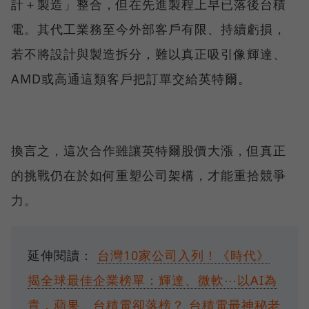
計＋製造」整合，但在先進製程上早已落後台積
電。其代工業務至今外部客戶有限、持續虧損，
若不將設計與製造拆分，難以真正吸引像輝達、
AMD或高通這類客戶把訂單交給英特爾。
換言之，這次合作雖讓英特爾股價大漲，但真正
的挑戰仍在於如何重塑公司架構，才能重拾競爭
力。
延伸閱讀：
台灣10家公司入列！《時代》
揭全球最佳企業榜單：輝達、微軟⋯以AI為
貴，蘋果、台積電卻落榜？
台積電最神秘老