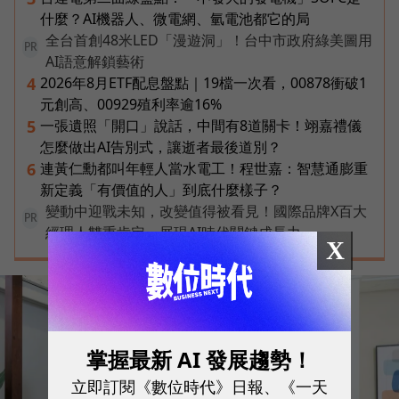
什麼？AI機器人、微電網、氫電池都它的局
全台首創48米LED「漫遊洞」！台中市政府綠美圖用
PR
AI語意解鎖藝術
2026年8月ETF配息盤點｜19檔一次看，00878衝破1
4
元創高、00929殖利率逾16%
一張遺照「開口」說話，中間有8道關卡！翊嘉禮儀
5
怎麼做出AI告別式，讓逝者最後道別？
連黃仁勳都叫年輕人當水電工！程世嘉：智慧通膨重
6
新定義「有價值的人」到底什麼樣子？
變動中迎戰未知，改變值得被看見！國際品牌X百大
PR
經理人雙重肯定，展現AI時代關鍵成長力
X
掌握最新 AI 發展趨勢！
立即訂閱《數位時代》日報、《一天