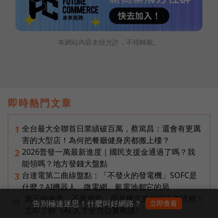
本網站內容未經允許，不得轉載。
即時熱門文章
全台最大全聯首日業績破百萬，蔡篤昌：還會有更厲
1
害的大型店！為何把餐廳健身房都搬上樓？
2026普發一萬最新進度｜國民支援金通過了嗎？我
2
能領嗎？地方發錢大盤點
台達電第二曲線盤點：「不發火的發電機」SOFC是
3
什麼？AI機器人、微電網、氫電池都它的局
真正的效率，不是更忙，而是建立更好的工作流程！
告別極速迷思！什麼叫好網路？
立即查看
PR
立即了解《AI 人才全方位實戰課》