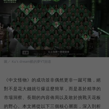
圖／ Ku's dream酷的夢YT頻道
《中文怪物》的成功並非偶然更非一蹴可幾，絕
對不是花大錢就引爆這麼簡單，而是基於精準的
市場洞察、長期的內容佈局以及敢於挑戰天花板
的野心。本文將從以下三個核心層面，深入剖析