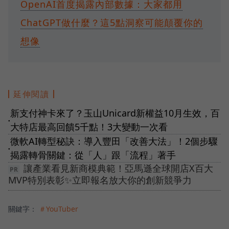
OpenAI首度揭露內部數據：大家都用
ChatGPT做什麼？這5點洞察可能顛覆你的
想像
延伸閱讀
新支付神卡來了？玉山Unicard新權益10月生效，百
●
大特店最高回饋5千點！3大變動一次看
微軟AI轉型秘訣：導入豐田「改善大法」！2個步驟
●
揭露轉骨關鍵：從「人」跟「流程」著手
讓產業看見新商模典範！亞馬遜全球開店X百大
MVP特別表彰✨立即報名放大你的創新競爭力
關鍵字：
＃YouTuber