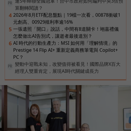
連5年蟬聯全國冠軍！台中市政府如何編列中央3倍預
PR
算翻轉閱讀？
2026年8月ETF配息盤點｜19檔一次看，00878衝破1
4
元創高、00929殖利率逾16%
一張遺照「開口」說話，中間有8道關卡！翊嘉禮儀
5
怎麼做出AI告別式，讓逝者最後道別？
AI 時代的行動生產力：MSI 如何用「理解情境」的
6
Prestige 14 Flip AI+ 重新定義商務筆電與 Copilot+
PC？
變動中迎戰未知，改變值得被看見！國際品牌X百大
PR
經理人雙重肯定，展現AI時代關鍵成長力