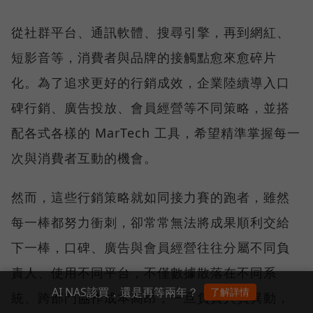
從社群平台、通訊軟體、搜尋引擎，再到網紅、
短影音等，消費者與品牌的接觸點愈來愈碎片
化。為了追求更好的行銷成效，企業陸續導入口
碑行銷、廣告投放、會員經營等不同策略，並搭
配各式各樣的 MarTech 工具，希望精準掌握每一
次與消費者互動的機會。
然而，這些行銷策略就如同接力賽的跑者，雖然
每一棒都努力衝刺，卻常常無法將成果順利交給
下一棒，口碑、廣告與會員經營往往分屬不同負
責人、使用不同平台，不僅數據散落在不同系
AI NAS該買，還是再等兩年？
了解詳情
統、跨部門協作成本高昂，一旦負責人員異動，