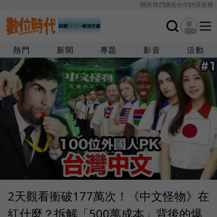
關於我們
廣告合作
內容授權
熱門
新聞
專題
影音
活動
2天觀看衝破177萬次！《中文怪物》在
紅什麼？拆解「500萬成本」背後的爆