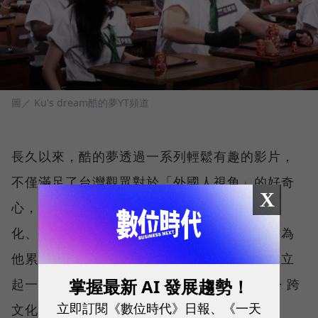
圖／ Ku's dream酷的夢YT頻道
長久以來，酷的夢透過一系列輕鬆有趣的影片，
不僅滿足了台灣觀眾對於「外國人視角」的好奇
X
心，也成功地塑造了酷的夢本人「熱愛台灣文
化、致力於語言交流」的正面形象。這些影片為
他累積了數百萬的忠實粉絲，並在觀眾心中建立
掌握最新 AI 發展趨勢！
起一個強大的品牌認知：「酷的夢 = 高品質 + 跨
立即訂閱《數位時代》日報、《一天
文化 + 中文挑戰」。