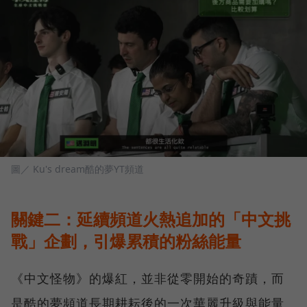
圖／ Ku's dream酷的夢YT頻道
關鍵二：延續頻道火熱追加的「中文挑
戰」企劃，引爆累積的粉絲能量
《中文怪物》的爆紅，並非從零開始的奇蹟，而
是酷的夢頻道長期耕耘後的一次華麗升級與能量