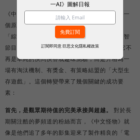
一AI》圖解日報
《中文怪物》正是站在這個堅實的基礎上，將一
個原本存在於單集影片中的趣味企劃，進行了
「綜藝化」與「IP化」的全面升級，從台灣益智
訂閱即同意
巨思文化隱私權政策
節目和Netflix韓國頂級綜藝形式得到養分，它不
再是單純的快問快答或趣味測驗，而是升格為一
場有淘汰機制、有獎金、有策略結盟的「大型生
存遊戲」。這個轉變帶來了幾個關鍵的成功要
素：
首先，是觀眾期待值的完美承接與超越。
對於長
期關注酷的夢頻道的粉絲而言，《中文怪物》就
像是他們追了多年的影集迎來了製作精良的「電