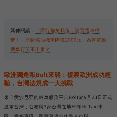
延伸閱讀：
「同行都笑我傻，說賣電車很
苦！」新購燃油機車降稅2000元，為何電動
機車行笑不出來？
歐洲獨角獸Bolt來襲：複製歐洲成功經
驗，台灣法規成一大挑戰
來自愛沙尼亞的叫車服務平台Bolt於9月23日正式
進軍台灣，公布與3家台灣在地車隊Hi Taxi車
隊、幸福車隊、耐斯車隊合作進入市場。