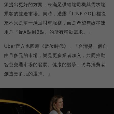
須提出更好的方案，來滿足供給端司機與需求端
乘客的雙邊市場。同時，透露「LINE GO目標從
來不只是單一滿足叫車服務，而是希望無縫串連
用戶『從A點到B點』的所有移動需求。」
Uber官方也回應《數位時代》，「台灣是一個自
由且多元的市場，樂見更多業者加入，共同推動
智慧交通市場的發展。健康的競爭，將為消費者
創造更多元的選擇。」