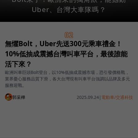
Uber、台灣大車隊嗎？
02
無懼Bolt，Uber先送300元乘車禮金！
10%低抽成震撼台灣叫車平台，最後誰能
活下來？
歐洲叫車巨頭Bolt登台，以10%低抽成震撼市場，恐引發價格戰，
業界憂心服務品質下滑，各大台灣現有叫車平台強調以品牌及多元
服務迎戰。
郭采樺
2025.09.24
|
電動車/交通科技