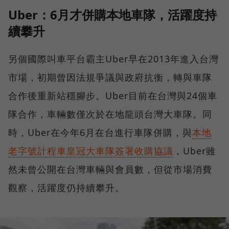
Uber：6月才併購本地車隊，活躍度持
續攀升
另個國際叫車平台霸主Uber早在2013年進入台灣
市場，初期曾因法規爭議與政府抗衡，轉與車隊
合作後重新站穩腳步。Uber目前在台灣與24個車
隊合作，車輛數僅次於在地龍頭台灣大車隊。同
時，Uber在今年6月在台進行車隊併購，與
本地
老字號計程車皇冠大車隊簽署收購協議
，Uber雖
然未曾公開在台灣車輛與會員數，但從市場消費
觀察，活躍度仍持續攀升。