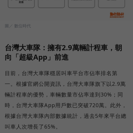
圖／ 數位時代
台灣大車隊：擁有2.9萬輛計程車，朝
向「超級App」前進
目前，台灣大車隊穩居叫車平台市佔率排名第
一。根據官網公開資訊，台灣大車隊旗下以2.9萬
輛計程車的優勢，車輛數量市佔率達到30%；同
時，台灣大車隊App用戶數已突破720萬。此外，
根據台灣大車隊內部數據統計，過去5年來平台總
叫車人次增長了65%。