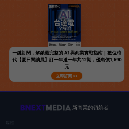
一鍵訂閱，解鎖最完整的 AI 與商業實戰指南 | 數位時
代【夏日閱讀展】訂一年送一年共12期，優惠價1,690
元
立即訂閱 >>
新商業的領航者
媒體