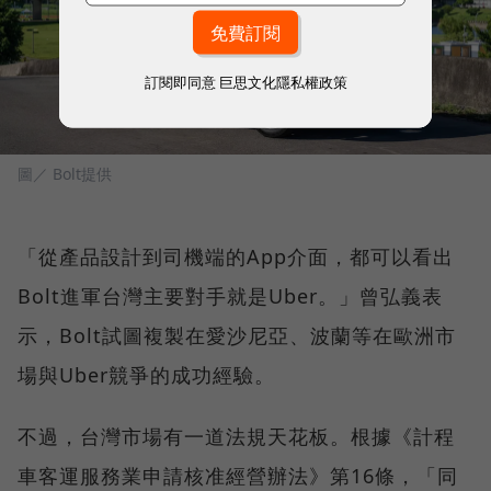
訂閱即同意
巨思文化隱私權政策
圖／ Bolt提供
「從產品設計到司機端的App介面，都可以看出
Bolt進軍台灣主要對手就是Uber。」曾弘義表
示，Bolt試圖複製在愛沙尼亞、波蘭等在歐洲市
場與Uber競爭的成功經驗。
不過，台灣市場有一道法規天花板。根據《計程
車客運服務業申請核准經營辦法》第16條，「同