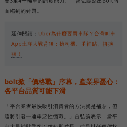
要3至4千輛車的調度能力。」曾弘義點出Bolt將
面臨到的難題。
延伸閱讀：
Uber為什麼要買車隊？台灣叫車
App土洋大戰背後：搶司機、爭補貼、拚擴
張！
bolt掀「價格戰」序幕，產業界憂心：
各平台品質可能下滑
「平台業者最快吸引消費者的方法就是補貼，但
這將引發一連串惡性循環。」曾弘義表示，當平
台大量補貼乘客以求短期成長，或是以低價價格