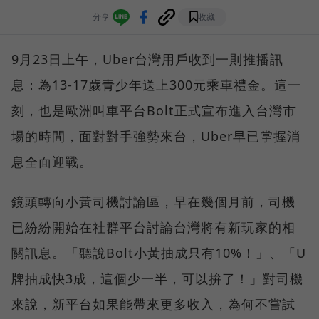
分享
收藏
9月23日上午，Uber台灣用戶收到一則推播訊
息：為13-17歲青少年送上300元乘車禮金。這一
刻，也是歐洲叫車平台Bolt正式宣布進入台灣市
場的時間，面對對手強勢來台，Uber早已掌握消
息全面迎戰。
鏡頭轉向小黃司機討論區，早在幾個月前，司機
已紛紛開始在社群平台討論台灣將有新玩家的相
關訊息。「聽說Bolt小黃抽成只有10%！」、「U
牌抽成快3成，這個少一半，可以拚了！」對司機
來說，新平台如果能帶來更多收入，為何不嘗試