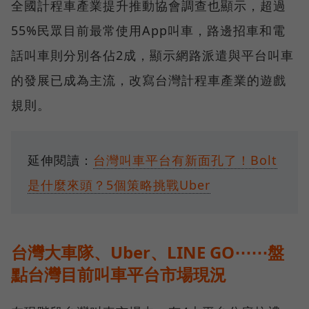
全國計程車產業提升推動協會調查也顯示，超過
55%民眾目前最常使用App叫車，路邊招車和電
話叫車則分別各佔2成，顯示網路派遣與平台叫車
的發展已成為主流，改寫台灣計程車產業的遊戲
規則。
延伸閱讀：
台灣叫車平台有新面孔了！Bolt
是什麼來頭？5個策略挑戰Uber
台灣大車隊、Uber、LINE GO⋯⋯盤
點台灣目前叫車平台市場現況