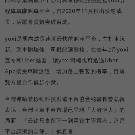
而和泰集團旗下子公司和泰移動服務經營yoxi計
程車車隊叫車平台，自2020年11月推出快速成
長，活躍會員數突破百萬。
yoxi是國內成長速度最快的叫車平台，主打車況
新、乘車體驗佳、司機篩選嚴格，在去年2月yoxi
宣布和Uber結盟，讓yoxi司機也可透過Uber
App接受車隊派遣，增加路上載客的機率，目前
雙方僅合作優步小黃。
台灣運輸業移動科技派遣平台協會秘書長曾弘義
表示，台灣叫車平台市場已呈現「大者恆大」的
局面，「最終只會留下一到兩家主導業者，這是
平台經濟的定律。」他直言。