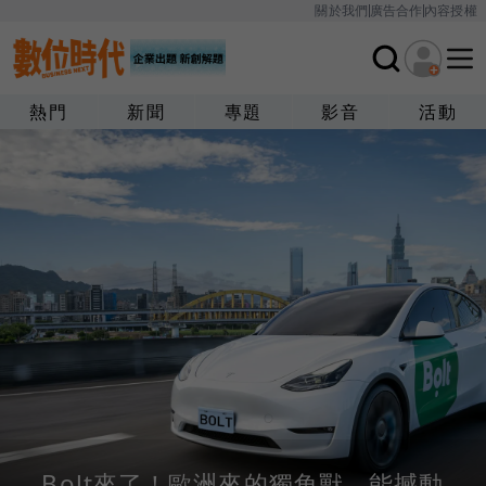
關於我們
廣告合作
內容授權
熱門
新聞
專題
影音
活動
Bolt來了！歐洲來的獨角獸，能撼動