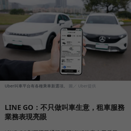
Uber叫車平台有各種乘車新選項。
圖／ Uber提供
LINE GO：不只做叫車生意，租車服務
業務表現亮眼