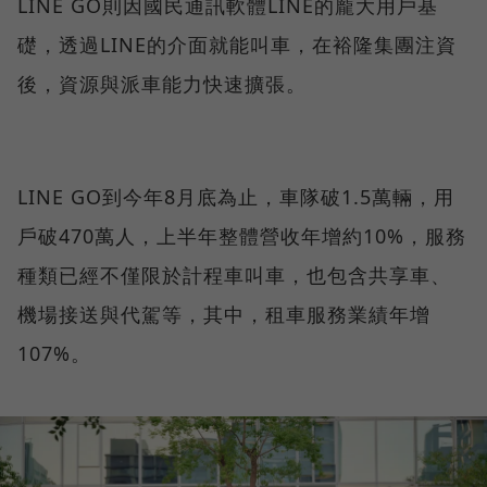
LINE GO則因國民通訊軟體LINE的龐大用戶基
礎，透過LINE的介面就能叫車，在裕隆集團注資
後，資源與派車能力快速擴張。
LINE GO到今年8月底為止，車隊破1.5萬輛，用
戶破470萬人，上半年整體營收年增約10%，服務
種類已經不僅限於計程車叫車，也包含共享車、
機場接送與代駕等，其中，租車服務業績年增
107%。