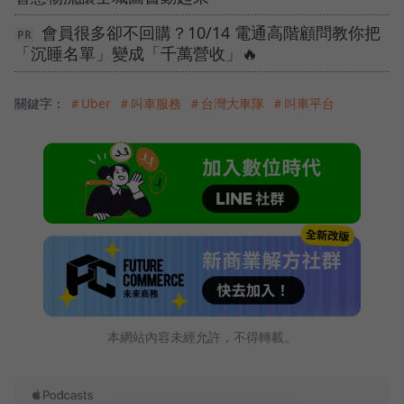
會員很多卻不回購？10/14 電通高階顧問教你把
「沉睡名單」變成「千萬營收」🔥
關鍵字：
＃Uber
＃叫車服務
＃台灣大車隊
＃叫車平台
本網站內容未經允許，不得轉載。