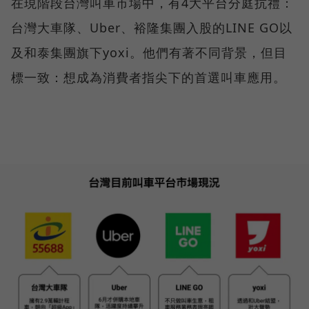
在現階段台灣叫車市場中，有4大平台分庭抗禮：
台灣大車隊、Uber、裕隆集團入股的LINE GO以
及和泰集團旗下yoxi。他們有著不同背景，但目
標一致：想成為消費者指尖下的首選叫車應用。