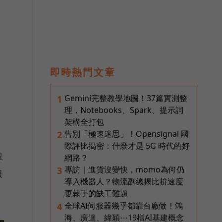
即時熱門文章
Gemini完整教學地圖！37篇實測整
1
理，Notebooks、Spark、提示詞
架構全打包
告別「極速迷思」！Opensignal 國
2
支
際評比揭密：什麼才是 5G 時代的好
盈
網路？
專訪｜進貨沒變快，momo為何仍
3
服
導入機器人？物流副總揭比拚速度
更棘手的缺工難題
全球AI伺服器幾乎都靠台廠做！鴻
4
海、廣達、緯穎⋯19檔AI基建概念