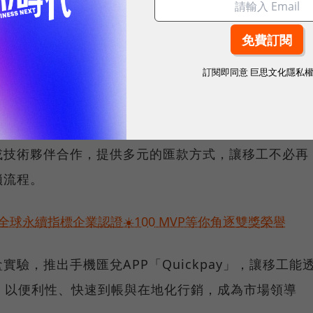
場
訂閱即同意
巨思文化隱私
移工國外小額匯兌業務的機構，一共有5家，包括統振
力資源，以及融創國際。
或技術夥伴合作，提供多元的匯款方式，讓移工不必再
瑣流程。
球永續指標企業認證☀️100 MVP等你角逐雙獎榮譽
驗，推出手機匯兌APP「Quickpay」，讓移工能
，以便利性、快速到帳與在地化行銷，成為市場領導