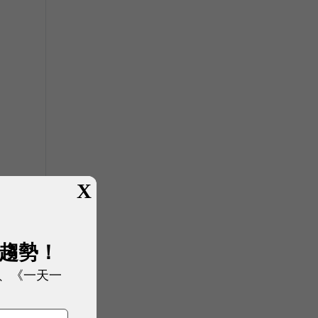
X
展趨勢！
、《一天一