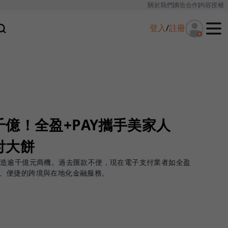
關於我們
廣告合作
內容授權
登入
/
註冊
億！全盈+PAY攜手美家人
付大餅
創造逾千億元商機。過去匯款不便，現在電子支付業者如全盈
安全、便捷的跨境與在地化金融服務。