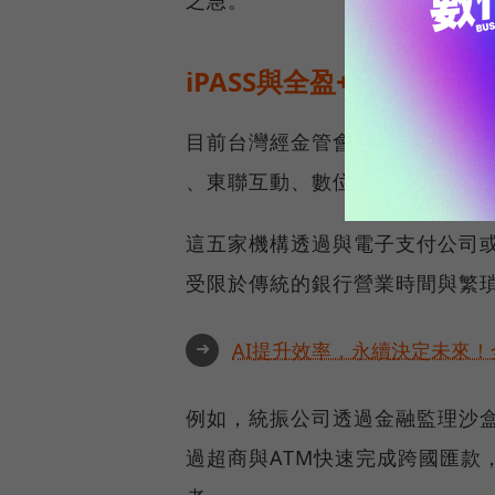
之急。
iPASS與全盈+PAY搶攻市
目前台灣經金管會許可經營外籍
、東聯互動、數位至匯、美家人
這五家機構透過與電子支付公司
受限於傳統的銀行營業時間與繁
➜
AI提升效率，永續決定未來！全
例如，統振公司透過金融監理沙盒實
過超商與ATM快速完成跨國匯款