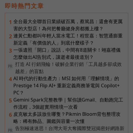
即時熱門文章
全台最大全聯首日業績破百萬，蔡篤昌：還會有更厲
1
害的大型店！為何把餐廳健身房都搬上樓？
連黃仁勳都叫年輕人當水電工！程世嘉：智慧通膨重
2
新定義「有價值的人」到底什麼樣子？
一張遺照「開口」說話，中間有8道關卡！翊嘉禮儀
3
怎麼做出AI告別式，讓逝者最後道別？
打造 AI 行銷飛輪！破解企業行銷「工具越多卻成效
PR
越差」的盲點
AI 時代的行動生產力：MSI 如何用「理解情境」的
4
Prestige 14 Flip AI+ 重新定義商務筆電與 Copilot+
PC？
Gemini Spark完整教學｜幫你讀Gmail、自動跑完工
5
作流程，3個超實用情境一次看
皮克敏太多該放生哪隻？Pikmin Bloom背包整理攻
6
略：稀有飾品、圖鑑與容量一次懂
告別極速迷思！台灣大哥大奪國際雙冠揭密好網路新
PR