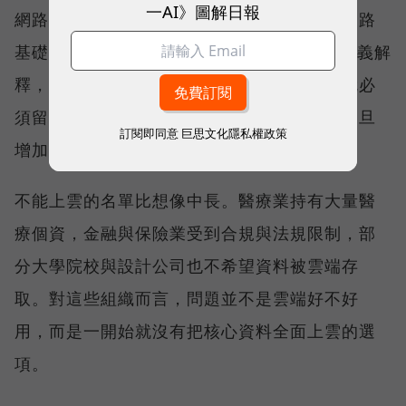
一AI》圖解日報
網路交換器產品線，提供完整的儲存與高速網路
基礎架構。威聯通科技（QNAP）總經理劉文義解
釋，當資料因合規要求或敏感度不能上雲，就必
須留在靠近使用者與應用的地方；運算需求一旦
訂閱即同意
巨思文化隱私權政策
增加，承接資料的裝置也自然被推向地端 AI。
不能上雲的名單比想像中長。醫療業持有大量醫
療個資，金融與保險業受到合規與法規限制，部
分大學院校與設計公司也不希望資料被雲端存
取。對這些組織而言，問題並不是雲端好不好
用，而是一開始就沒有把核心資料全面上雲的選
項。