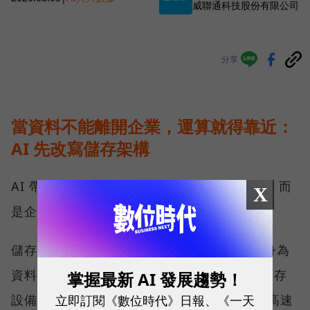
威聯通科技股份有限公司
分享
當資料不能離開企業，運算就得靠近：
AI 先改寫儲存架構
AI 帶來的第一個變化，不只是運算能力提高，而
X
是企業必須重新決定資料放在哪裡。
儲存架構大致分為雲端與地端兩塊，QNAP 身為
資料安全的守護者，長期發展的是地端網路儲存
掌握最新 AI 發展趨勢！
立即訂閱《數位時代》日報、《一天
設備（NAS），並擴展至 25GbE、100GbE 高速