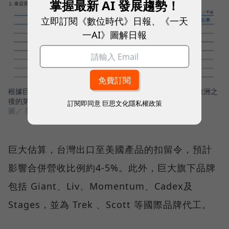
掌握最新 AI 發展趨勢！
立即訂閱《數位時代》日報、《一天
一AI》圖解日報
根據巨大公布2024年度營運報告，美洲市場是其次於亞洲、歐洲之
後的第三大市場。
訂閱即同意
巨思文化隱私權政策
圖／ 美國海關
巨大估算，台灣出口至美國產品的扣留令，預計
影響合併營收比例約4-5%。此外，巨大旗下品牌
包括 Giant、Liv、Momentum、Cadex及
Stages，並為 Trek 、Scott 等國際品牌代工。