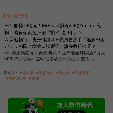
延伸閱讀
一年賠掉33億元！MrBeast擁近4.4億YouTube訂
●
閱，為何企劃超狂卻「拍3年虧3年」？
AI雷包橫行！史丹佛揭40%職員曾接手「無腦AI產
●
出」：AI降本增效口號響亮，誰在收拾殘局？
讓產業看見新商模典範！亞馬遜全球開店X百大
MVP特別表彰✨立即報名放大你的創新競爭力
關鍵字：
＃零售業
＃動態時報
＃零售業
＃品牌經營
＃電動自行車
＃美國