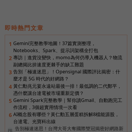
即時熱門文章
Gemini完整教學地圖！37篇實測整理，
1
Notebooks、Spark、提示詞架構全打包
專訪｜進貨沒變快，momo為何仍導入機器人？物流
2
副總揭比拚速度更棘手的缺工難題
告別「極速迷思」！Opensignal 國際評比揭密：什
3
麼才是 5G 時代的好網路？
黃仁勳兆元宴永遠站最後一排！最低調的二代鄭平，
4
憑什麼讓台達電被市場重新定價？
Gemini Spark完整教學｜幫你讀Gmail、自動跑完工
5
作流程，3個超實用情境一次看
AI概念股有哪些？黃仁勳五層蛋糕拆解8檔能源股，
6
台達電、光寶科出線
告別極速迷思！台灣大哥大奪國際雙冠揭密好網路新
PR