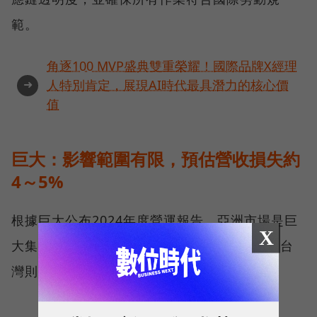
範。
角逐100 MVP盛典雙重榮耀！國際品牌X經理
➜
人特別肯定，展現AI時代最具潛力的核心價
值
巨大：影響範圍有限，預估營收損失約
4～5%
根據巨大公布2024年度營運報告，亞洲市場是巨
X
大集團營收的最大來源，其次是歐洲，美洲和台
灣則分別占8.63%和7.5%。